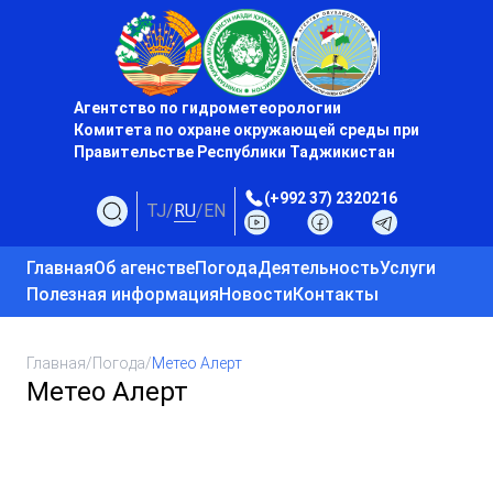
Агентство по гидрометеорологии
Комитета по охране окружающей среды при
Правительстве Республики Таджикистан
(+992 37) 2320216
TJ
/
RU
/
EN
Главная
Об агенстве
Погода
Деятельность
Услуги
Полезная информация
Новости
Контакты
Главная
/
Погода
/
Метео Алерт
Метео Алерт