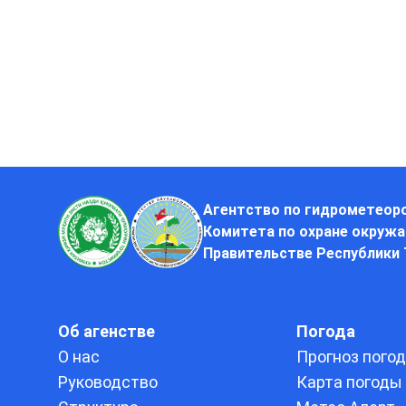
Агентство по гидрометеор
Комитета по охране окруж
Правительстве Республики
Об агенстве
Погода
О нас
Прогноз пого
Руководство
Карта погоды