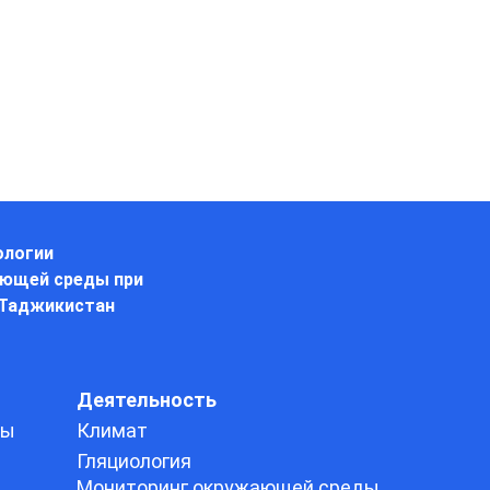
ологии
ающей среды при
 Таджикистан
Деятельность
ды
Климат
Гляциология
Мониторинг окружающей среды