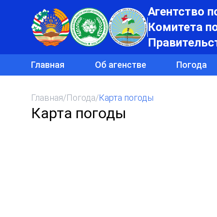
Агентство п
Комитета п
Правительс
Главная
Об агенстве
Погода
Главная
/
Погода
/
Карта погоды
Карта погоды