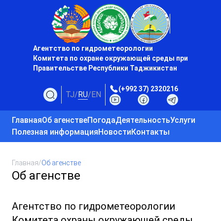
Агентство по гидрометеорологии
Комитета по охране окружающей среды при
Правительстве Республики Таджикистан
(+992 37) 2320216
TJ
/
RU
/
EN
Главная
Об агенстве
Погода
Деятельность
Услуги
Полезная информация
Новости
Контакты
Главная
/
Об агенстве
Об агенстве
Агентство по гидрометеорологии
Комитета охраны окружающей среды