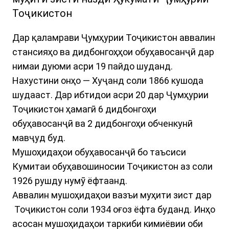
Тоҷикистон
Дар қаламрави Ҷумҳурии Тоҷикистон аввалин
стансияҳо ва дидбонгоҳҳои обуҳавосанҷӣ дар
нимаи дуюми асри 19 пайдо шуданд.
Нахустини онҳо — Хуҷанд соли 1866 кушода
шудааст. Дар ибтидои асри 20 дар Ҷумҳурии
Тоҷикистон ҳамагӣ 6 дидбонгоҳи
обуҳавосанҷӣ ва 2 дидбонгоҳи обченкунӣ
мавҷуд буд.
Мушоҳидаҳои обуҳавосанҷӣ бо таъсиси
Кумитаи обуҳавошиносии Тоҷикистон аз соли
1926 рушду нумӯ ёфтаанд.
Аввалин мушоҳидаҳои вазъи муҳити зист дар
Тоҷикистон соли 1934 оғоз ёфта буданд. Инҳо
асосан мушоҳидаҳои таркиби кимиёвии оби