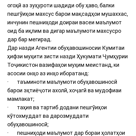
огоҳӣ аз зуҳуроти шадиди обу ҳаво, балки
пешгӯиҳои махсус барои мақсадҳои мушаххас,
инчунин пешниҳоди доираи васеи маълумот
оид ба иқлим ва дигар маълумоти махсусро
дар бар мегирад.
Дар назди Агентии обуҳавошиносии Кумитаи
ҳифзи муҳити зисти назди Ҳукумати Ҷумҳурии
Тоҷикистон вазифаҳои муҳим меистанд, ки
асосии онҳо аз инҳо иборатанд:
· таъминоти маълумоти обуҳавошиносӣ
барои эҳтиёҷоти ахолӣ, хоҷагӣ ва мудофиаи
мамлакат;
· таҳия ва тартиб додани пешгӯиҳои
кӯтохмуддат ва дарозмуддати
обуҳавошиносӣ;
· пешниҳоди маълумот дар бораи ҳолатҳои