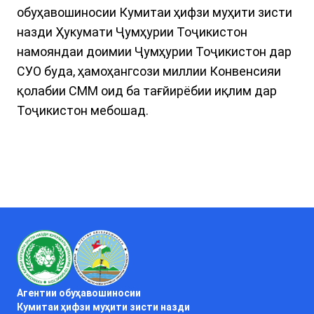
обуҳавошиносии Кумитаи ҳифзи муҳити зисти
назди Ҳукумати Ҷумҳурии Тоҷикистон
намояндаи доимии Ҷумҳурии Тоҷикистон дар
СУО буда, ҳамоҳангсози миллии Конвенсияи
қолабии СММ оид ба тағйирёбии иқлим дар
Тоҷикистон мебошад.
Агентии обуҳавошиносии
Кумитаи ҳифзи муҳити зисти назди