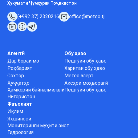
Ҳукумати Ҷумҳурии Тоҷикистон
(+992 37) 2320216
office@meteo.tj
Агентӣ
Обу ҳаво
Дар бораи мо
Пешгӯии обу ҳаво
Роҳбарият
Харитаи обу ҳаво
Сохтор
Метео алерт
Ҳуҷҷатҳо
Аксҳои моҳворагӣ
Ҳамкории байналмилалӣ
Пешгӯии обу ҳаво
Нигористон
Фаъолият
Иқлим
Яхшиносӣ
Мониторинги муҳити зист
Гидрология