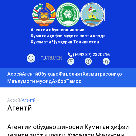
Агентии обуҳавошиносии
Кумитаи ҳифзи муҳити зисти назди
Ҳукумати Ҷумҳурии Тоҷикистон
(+992 37) 2320216
TJ
/
RU
/
EN
Асосӣ
Агентӣ
Обу ҳаво
Фаъолият
Хизматрасониҳо
Маълумоти муфид
Ахбор
Тамос
Асосӣ
/
Агентӣ
Агентӣ
Агентии обуҳавошиносии Кумитаи ҳифзи
муҳити зисти назди Ҳукумати Ҷумҳурии