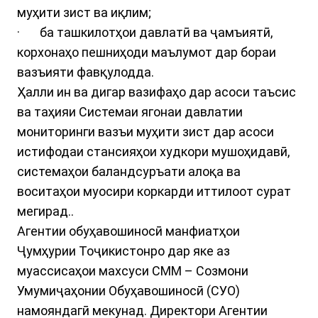
муҳити зист ва иқлим;
· ба ташкилотҳои давлатӣ ва ҷамъиятӣ,
корхонаҳо пешниҳоди маълумот дар бораи
вазъияти фавқулодда.
Ҳалли ин ва дигар вазифаҳо дар асоси таъсис
ва таҳияи Системаи ягонаи давлатии
мониторинги вазъи муҳити зист дар асоси
истифодаи стансияҳои худкори мушоҳидавӣ,
системаҳои баландсуръати алоқа ва
воситаҳои муосири коркарди иттилоот сурат
мегирад..
Агентии обуҳавошиносӣ манфиатҳои
Ҷумҳурии Тоҷикистонро дар яке аз
муассисаҳои махсуси СММ – Созмони
Умумиҷаҳонии Обуҳавошиносӣ (СУO)
намояндагӣ мекунад. Директори Агентии