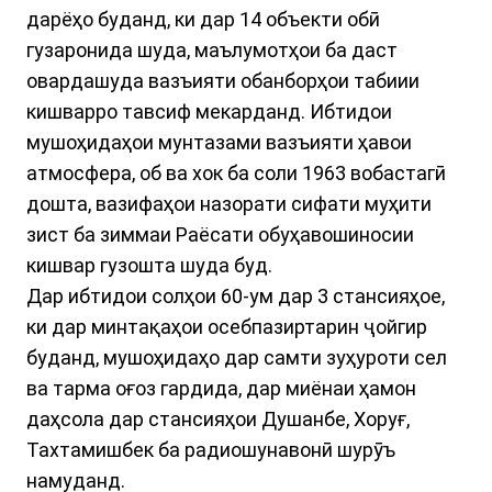
дарёҳо буданд, ки дар 14 объекти обӣ
гузаронида шуда, маълумотҳои ба даст
овардашуда вазъияти обанборҳои табиии
кишварро тавсиф мекарданд. Ибтидои
мушоҳидаҳои мунтазами вазъияти ҳавои
атмосфера, об ва хок ба соли 1963 вобастагӣ
дошта, вазифаҳои назорати сифати муҳити
зист ба зиммаи Раёсати обуҳавошиносии
кишвар гузошта шуда буд.
Дар ибтидои солҳои 60-ум дар 3 стансияҳое,
ки дар минтақаҳои осебпазиртарин ҷойгир
буданд, мушоҳидаҳо дар самти зуҳуроти сел
ва тарма оғоз гардида, дар миёнаи ҳамон
даҳсола дар стансияҳои Душанбе, Хоруғ,
Тахтамишбек ба радиошунавонӣ шурӯъ
намуданд.