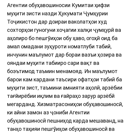
Агентии обуҳавошиносии Кумитаи ҳифзи
муҳити зисти назди Ҳукумати Ҷумҳурии
Тоҷикистон дар доираи ваколатҳои худ
сохторҳои гуногуни хоҷагии халқи ҷумҳурӣ ва
аҳолиро бо пешгӯиҳои обу ҳаво, огоҳӣ оид ба
амал омадани зуҳуроти номатлуби табиӣ,
инчунин маълумот дар бораи вазъи ҳозира ва
ояндаи муҳити табииро сари вақт ва
боэътимод таъмин менамояд. Ин маълумот
барои кам кардани таъсири офатҳои табиӣ ба
муҳити зист, таъмини амнияти аҳолӣ, арзёбии
тағйирёбии иқлим ва ғайраҳо зарур арзёбӣ
мегарданд. Хизматрасониҳои обуҳавошиносӣ,
ки айни замон аз ҷониби Агентии
обуҳавошиносӣ пешниҳод карда мешаванд, на
танҳо таҳияи пешгӯиҳои обуҳавошиносӣ ва