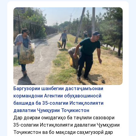
Баргузории шанбегии дастаҷамъонаи
кормандони Агентии обуҳавошиносӣ
бахшида ба 35-солагии Истиқлолияти
давлатии Ҷумҳурии Тоҷикистон
Дар доираи омодагиҳо ба таҷлили сазовори
35-солагии Истиқлолияти давлатии Ҷумҳурии
Тоҷикистон ва бо мақсади саҳмгузорӣ дар