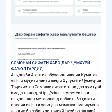
СОМОНАИ СИФАТИ ҲАВО ДАР ҶУМҲУРӢ
ФАЪОЛ ГАРДИД
Аз ҷониби Агентии обуҳавошиносии Кумитаи
ҳифзи муҳити зисти назди Ҳукумати Ҷумҳурии
Тоҷикистон Сомонаи сифати ҳаво дар ҷумҳурӣ
омода гардид, https://airquality.meteo.tj ки
шаҳрвандон метавонанд вобаста ба ҳолати
воқеии сифати ҳаво дар мамлакат маълумоти
даққиқ бо забонҳои тоҷикӣ, русӣ ва англисӣ