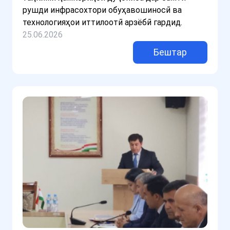
рушди инфрасохтори обуҳавошиносӣ ва
технологияҳои иттилоотӣ арзёбӣ гардид.
25.06.2026
Бештар