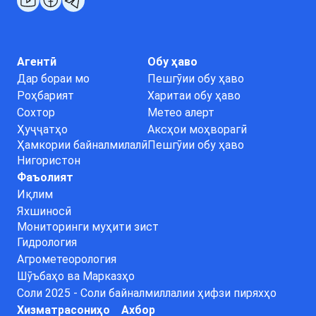
Агентӣ
Обу ҳаво
Дар бораи мо
Пешгӯии обу ҳаво
Роҳбарият
Харитаи обу ҳаво
Сохтор
Метео алерт
Ҳуҷҷатҳо
Аксҳои моҳворагӣ
Ҳамкории байналмилалӣ
Пешгӯии обу ҳаво
Нигористон
Фаъолият
Иқлим
Яхшиносӣ
Мониторинги муҳити зист
Гидрология
Агрометеорология
Шӯъбаҳо ва Марказҳо
Соли 2025 - Соли байналмиллалии ҳифзи пиряхҳо
Хизматрасониҳо
Ахбор