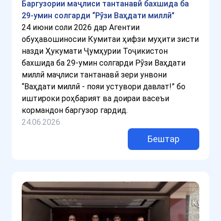
Баргузории маҷлиси тантанавӣ бахшида ба
29-умин солгарди “Рӯзи Ваҳдати миллӣ”
24 июни соли 2026 дар Агентии
обуҳавошиносии Кумитаи ҳифзи муҳити зисти
назди Ҳукумати Ҷумҳурии Тоҷикистон
бахшида ба 29-умин солгарди Рӯзи Ваҳдати
миллӣ маҷлиси тантанавӣ зери унвони
“Ваҳдати миллӣ - пояи устувори давлат!” бо
иштироки роҳбарият ва доираи васеъи
кормандон баргузор гардид.
24.06.2026
Бештар