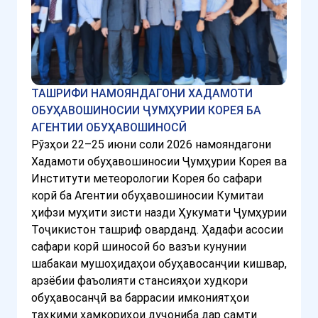
ТАШРИФИ НАМОЯНДАГОНИ ХАДАМОТИ
ОБУҲАВОШИНОСИИ ҶУМҲУРИИ КОРЕЯ БА
АГЕНТИИ ОБУҲАВОШИНОСӢ
Рӯзҳои 22–25 июни соли 2026 намояндагони
Хадамоти обуҳавошиносии Ҷумҳурии Корея ва
Институти метеорологии Корея бо сафари
корӣ ба Агентии обуҳавошиносии Кумитаи
ҳифзи муҳити зисти назди Ҳукумати Ҷумҳурии
Тоҷикистон ташриф оварданд. Ҳадафи асосии
сафари корӣ шиносоӣ бо вазъи кунунии
шабакаи мушоҳидаҳои обуҳавосанҷии кишвар,
арзёбии фаъолияти стансияҳои худкори
обуҳавосанҷӣ ва баррасии имкониятҳои
таҳкими ҳамкориҳои дуҷониба дар самти