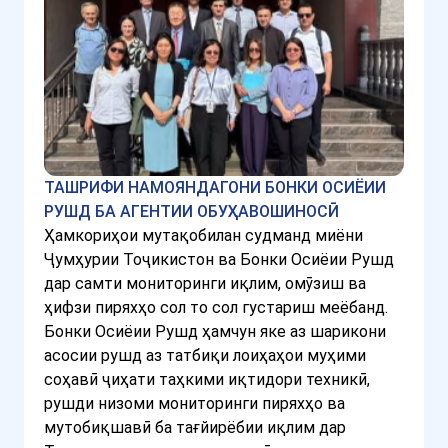
ТАШРИФИ НАМОЯНДАГОНИ БОНКИ ОСИЁИИ
РУШД БА АГЕНТИИ ОБУҲАВОШИНОСӢ
Ҳамкориҳои мутақобилан судманд миёни
Ҷумҳурии Тоҷикистон ва Бонки Осиёии Рушд
дар самти мониторинги иқлим, омӯзиш ва
ҳифзи пиряхҳо сол то сол густариш меёбанд.
Бонки Осиёии Рушд ҳамчун яке аз шарикони
асосии рушд аз татбиқи лоиҳаҳои муҳими
соҳавӣ ҷиҳати таҳкими иқтидори техникӣ,
рушди низоми мониторинги пиряхҳо ва
мутобиқшавӣ ба тағйирёбии иқлим дар