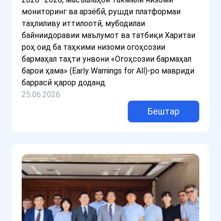
мониторинг ва арзёбӣ, рушди платформаи
таҳлиливу иттилоотӣ, мубодилаи
байниидоравии маълумот ва татбиқи Харитаи
роҳ оид ба таҳкими низоми огоҳсозии
бармаҳал таҳти унвони «Огоҳсозии бармаҳал
барои ҳама» (Early Warnings for All)-ро мавриди
баррасӣ қарор доданд.
25.06.2026
Бештар