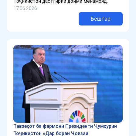
Тоҷикистон дастгирии доимӣ менамояд.
17.06.2026
Бештар
Тавзеҳот ба фармони Президенти Ҷумҳурии
Тоҷикистон «Дар бораи Ҷоизаи