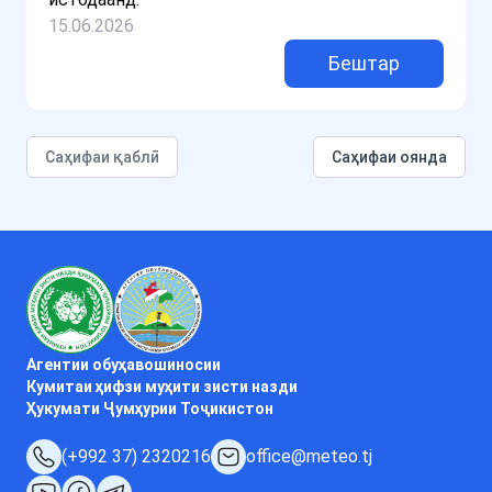
15.06.2026
Бештар
Cаҳифаи қаблӣ
Саҳифаи оянда
Агентии обуҳавошиносии
Кумитаи ҳифзи муҳити зисти назди
Ҳукумати Ҷумҳурии Тоҷикистон
(+992 37) 2320216
office@meteo.tj