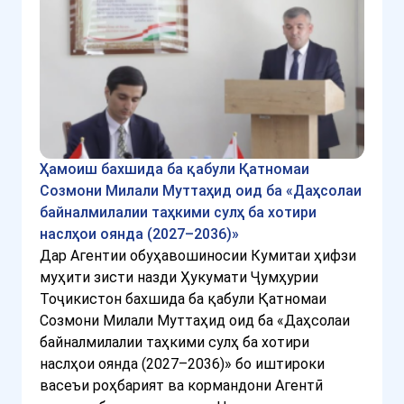
Ҳамоиш бахшида ба қабули Қатномаи
Созмони Милали Муттаҳид оид ба «Даҳсолаи
байналмилалии таҳкими сулҳ ба хотири
наслҳои оянда (2027–2036)»
Дар Агентии обуҳавошиносии Кумитаи ҳифзи
муҳити зисти назди Ҳукумати Ҷумҳурии
Тоҷикистон бахшида ба қабули Қатномаи
Созмони Милали Муттаҳид оид ба «Даҳсолаи
байналмилалии таҳкими сулҳ ба хотири
наслҳои оянда (2027–2036)» бо иштироки
васеъи роҳбарият ва кормандони Агентӣ