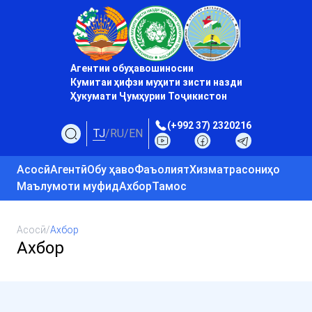
Агентии обуҳавошиносии
Кумитаи ҳифзи муҳити зисти назди
Ҳукумати Ҷумҳурии Тоҷикистон
(+992 37) 2320216
TJ
/
RU
/
EN
Асосӣ
Агентӣ
Обу ҳаво
Фаъолият
Хизматрасониҳо
Маълумоти муфид
Ахбор
Тамос
Асосӣ
/
Ахбор
Ахбор