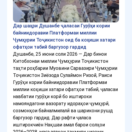
Дар шаҳри Душанбе ҷаласаи Гурӯҳи кории
байниидоравии Платформаи миллии
Ҷумҳурии Тоҷикистон оид ба коҳиши хатари
офатҳои табиӣ баргузор гардид
Душанбе, 25 июни соли 2026 — Дар бинои
Китобхонаи миллии Ҷумҳурии Тоҷикистон
таҳти роҳбарии Муовини Сарвазири Ҷумҳурии
Тоҷикистон Зиёзода Сулаймон Ризоӣ, Раиси
Гурӯҳи кории байниидоравии Платформаи
миллии коҳиши хатари офатҳои табиӣ, ҷаласаи
навбатии гурӯҳи корӣ бо иштироки
намояндагони вазорату идораҳои ҷумҳурӣ,
созмонҳои байналмилалӣ ва шарикони рушд
баргузор гардид. Дар рафти ҷаласа
иштирокчиён Нақшаи амал барои солҳои
2026–2028, масъалаҳои такмили низоми