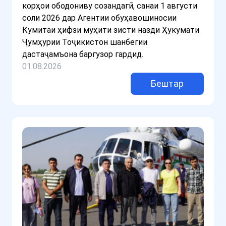
корҳои ободониву созандагӣ, санаи 1 августи
соли 2026 дар Агентии обуҳавошиносии
Кумитаи ҳифзи муҳити зисти назди Ҳукумати
Ҷумҳурии Тоҷикистон шанбегии
дастаҷамъона баргузор гардид.
01.08.2026
Бештар