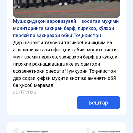
Мушоҳидаҳои аэровизуалӣ – воситаи муҳими
мониторинги захираи барф, пиряхҳо, кӯлҳои
пиряхӣ ва захираҳои обии Тоҷикистон
Дар шароити таъсири тағйирёбии иқлим ва
афзоиши хатари офатҳои табиӣ, мониторинги
мунтазами пиряхҳо, захираҳои барф ва кӯлҳои
пиряхии рахнашаванда яке аз самтҳои
афзалиятноки сиёсати Ҷумҳурии Тоҷикистон
дар соҳаи ҳифзи муҳити зист ва амнияти обӣ
ба ҳисоб меравад.
30.07.2026
Бештар