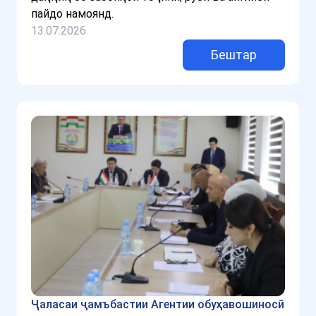
пайдо намоянд.
13.07.2026
Бештар
Ҷаласаи ҷамъбастии Агентии обуҳавошиносӣ