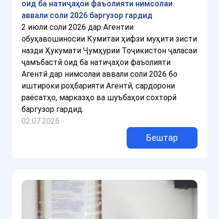
оид ба натиҷаҳои фаъолияти нимсолаи
аввали соли 2026 баргузор гардид
2 июли соли 2026 дар Агентии
обуҳавошиносии Кумитаи ҳифзи муҳити зисти
назди Ҳукумати Ҷумҳурии Тоҷикистон ҷаласаи
ҷамъбастӣ оид ба натиҷаҳои фаъолияти
Агентӣ дар нимсолаи аввали соли 2026 бо
иштироки роҳбарияти Агентӣ, сардорони
раёсатҳо, марказҳо ва шуъбаҳои сохторӣ
баргузор гардид.
02.07.2026
Бештар