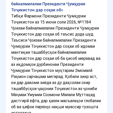
байналмилалии Президенти Ҷумҳурии
Тоҷикистон дар соҳаи об»
Тибқи Фармони Президенти Ҷумҳурии
Тоҷикистон аз 15 июни соли 2026, №1184
Ҷоизаи байналмилалии Президенти Ҷумҳурии
Тоҷикистон дар соҳаи об таъсис дода шуд.
Таъсиси Ҷоизаи байналмилалии Президенти
Ҷумҳурии Тоҷикистон дар соҳаи об идомаи
мантиқии ташаббусҳои байналмилалии
Тоҷикистон дар соҳаи об ба ҳисоб меравад ва
аз иқдомҳои дурбинонаи Президенти
Ҷумҳурии Тоҷикистон муҳтарам Эмомалӣ
Раҳмон сарчашма мегирад. Қобили зикр аст,
ки дар давоми зиёда аз ду даҳсолаи охир
ташаббусҳои ҷаҳонии Тоҷикистон аз ҷониби
Маҷмаи Умумии Созмони Милали Муттаҳид
дастгирӣ ёфта, дар ҳалли масъалаҳои глобалии
об ва ҳифзи пиряхҳо нақши муассир гузошта
истодаанд.