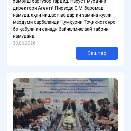
ҳамоиш баргузор гардид. Нахуст муовини
директори Агентӣ Пирзода С.М. баромад
намуда, аҳли нишаст ва дар ин замина кулли
мардуми сарбаланди Ҷумҳурии Тоҷикистонро
бо қабули ин санади байналмиллалӣ табрик
намуданд.
30.06.2026
Бештар