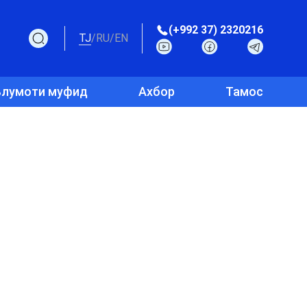
(+992 37) 2320216
TJ
/
RU
/
EN
лумоти муфид
Ахбор
Тамос