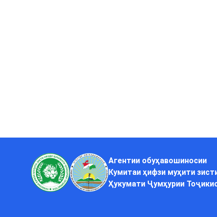
Агентии обуҳавошиносии
Кумитаи ҳифзи муҳити зист
Ҳукумати Ҷумҳурии Тоҷики