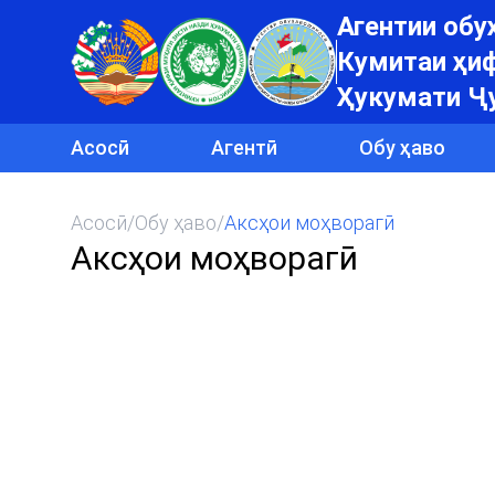
Агентии об
Кумитаи ҳиф
Ҳукумати Ҷ
Асосӣ
Агентӣ
Обу ҳаво
Асосӣ
/
Обу ҳаво
/
Аксҳои моҳворагӣ
Аксҳои моҳворагӣ