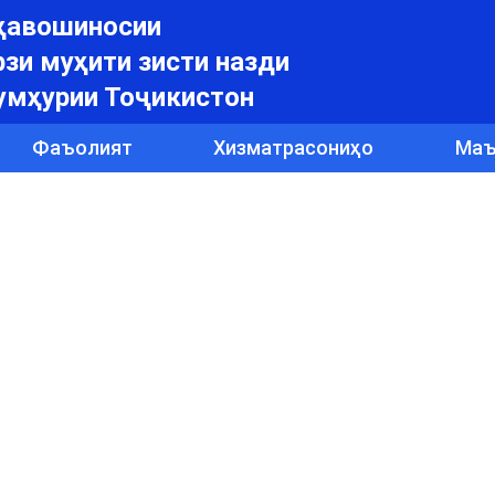
уҳавошиносии
зи муҳити зисти назди
умҳурии Тоҷикистон
Фаъолият
Хизматрасониҳо
Маъ