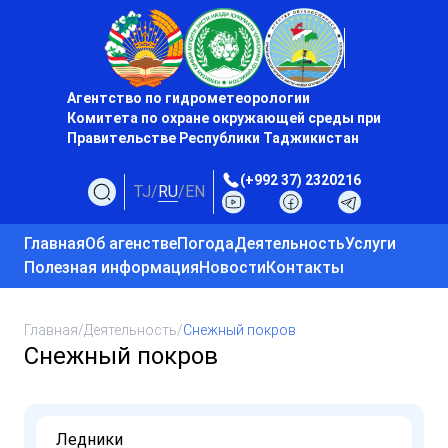
Агентство по гидрометеорологии
Комитета по охране окружающей среды при
Правительстве Республики Таджикистан
(+992 37) 2320216
TJ
/
RU
/
EN
Главная
Об агенстве
Погода
Деятельность
Услуги
Полезная информация
Новости
Контакты
Главная
/
Деятельность
/
Снежный покров
Снежный покров
Ледники