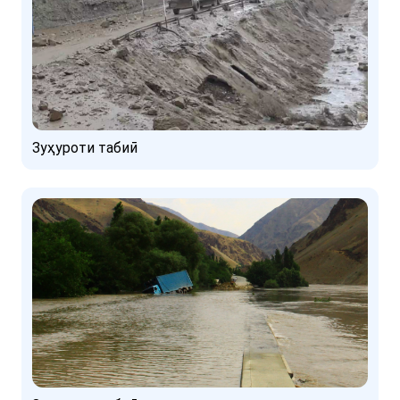
Зуҳуроти табиӣ