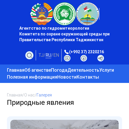
Агентство по гидрометеорологии
Комитета по охране окружающей среды при
Правительстве Республики Таджикистан
(+992 37) 2320216
TJ
/
RU
/
EN
Главная
Об агенстве
Погода
Деятельность
Услуги
Полезная информация
Новости
Контакты
Главная
/
О нас
/
Галерея
Природные явления