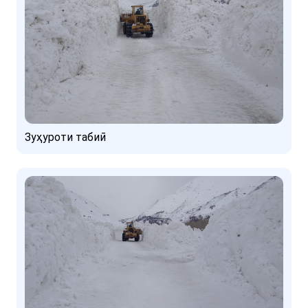
Зуҳуроти табиӣ