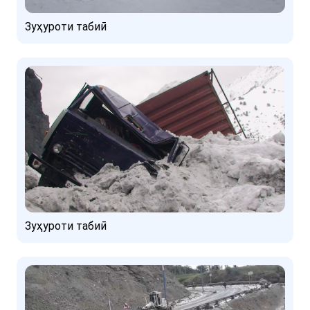
Зуҳуроти табиӣ
Зуҳуроти табиӣ