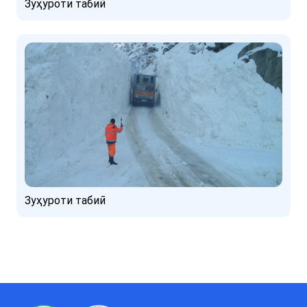
Зуҳуроти табиӣ
Зуҳуроти табиӣ