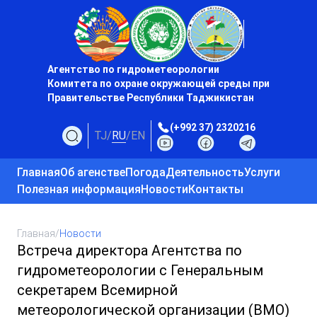
Агентство по гидрометеорологии
Комитета по охране окружающей среды при
Правительстве Республики Таджикистан
(+992 37) 2320216
TJ
/
RU
/
EN
Главная
Об агенстве
Погода
Деятельность
Услуги
Полезная информация
Новости
Контакты
Главная
/
Новости
Встреча директора Агентства по
гидрометеорологии с Генеральным
секретарем Всемирной
метеорологической организации (ВМО)