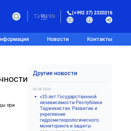
(+992 37) 2320216
TJ
/
RU
/
EN
информация
Новости
Контакты
Другие новости
чности
06.08.2026
«35 лет Государственной
независимости Республики
ды при
Таджикистан: Развитие и
укрепление
гидрометеорологического
мониторинга и защиты