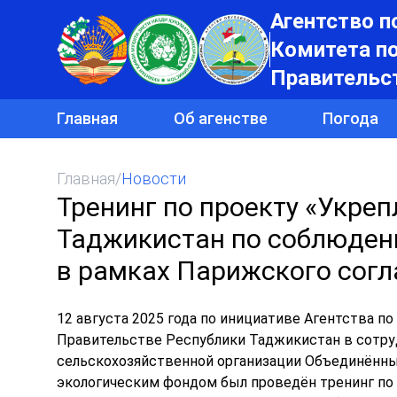
Агентство п
Комитета п
Правительс
Главная
Об агенстве
Погода
Главная
/
Новости
Тренинг по проекту «Укре
Таджикистан по соблюден
в рамках Парижского сог
12 августа 2025 года по инициативе Агентства 
Правительстве Республики Таджикистан в сотр
сельскохозяйственной организации Объединённы
экологическим фондом был проведён тренинг по 