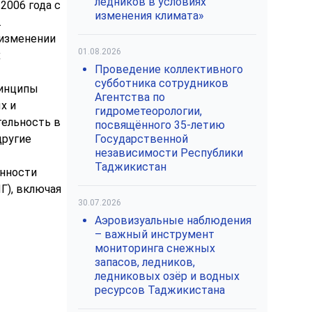
ледников в условиях
2006 года с
изменения климата»
.
 изменении
01.08.2026
х
Проведение коллективного
субботника сотрудников
ринципы
Агентства по
х и
гидрометеорологии,
тельность в
посвящённого 35-летию
другие
Государственной
независимости Республики
Таджикистан
ённости
Г), включая
30.07.2026
Аэровизуальные наблюдения
– важный инструмент
мониторинга снежных
запасов, ледников,
ледниковых озёр и водных
ресурсов Таджикистана