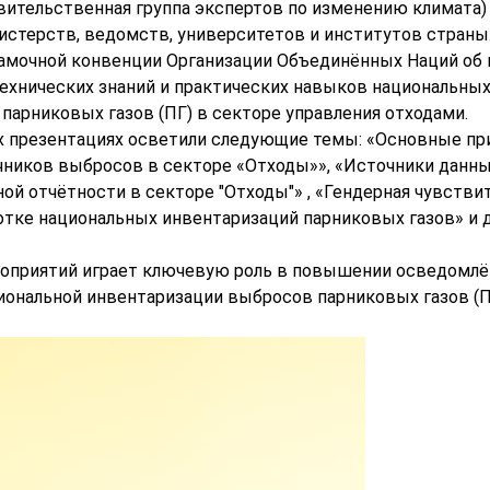
тельственная группа экспертов по изменению климата) 
стерств, ведомств, университетов и институтов страны
Рамочной конвенции Организации Объединённых Наций об
ехнических знаний и практических навыков национальны
парниковых газов (ПГ) в секторе управления отходами.
их презентациях осветили следующие темы: «Основные п
очников выбросов в секторе «Отходы»», «Источники данны
ой отчётности в секторе "Отходы"» , «Гендерная чувстви
отке национальных инвентаризаций парниковых газов» и 
роприятий играет ключевую роль в повышении осведомл
иональной инвентаризации выбросов парниковых газов (П