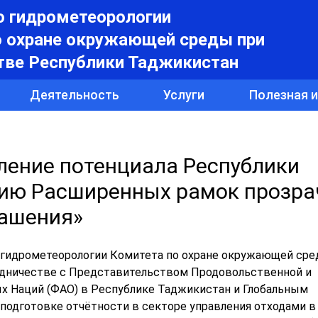
о гидрометеорологии
о охране окружающей среды при
тве Республики Таджикистан
Деятельность
Услуги
Полезная 
пление потенциала Республики
ию Расширенных рамок прозра
лашения»
по гидрометеорологии Комитета по охране окружающей сре
удничестве с Представительством Продовольственной и
х Наций (ФАО) в Республике Таджикистан и Глобальным
подготовке отчётности в секторе управления отходами в