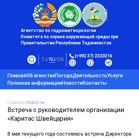
Агентство по гидрометеорологии
Комитета по охране окружающей среды при
Правительстве Республики Таджикистан
(+992 37) 2320216
TJ
/
RU
/
EN
Главная
Об агенстве
Погода
Деятельность
Услуги
Полезная информация
Новости
Контакты
Главная
/
Новости
Встреча с руководителем организации
«Каритас Швейцария»
8 мая текущего года состоялась встреча Директора