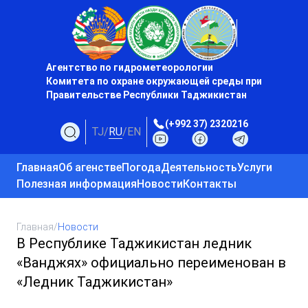
Агентство по гидрометеорологии
Комитета по охране окружающей среды при
Правительстве Республики Таджикистан
(+992 37) 2320216
TJ
/
RU
/
EN
Главная
Об агенстве
Погода
Деятельность
Услуги
Полезная информация
Новости
Контакты
Главная
/
Новости
В Республике Таджикистан ледник
«Ванджях» официально переименован в
«Ледник Таджикистан»