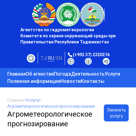
Агентство по гидрометеорологии
Комитета по охране окружающей среды при
Правительстве Республики Таджикистан
(+992 37) 2320216
TJ
/
RU
/
EN
Главная
Об агенстве
Погода
Деятельность
Услуги
Полезная информация
Новости
Контакты
Главная
/
Услуги
/
Агрометеорологическое прогнозирование
Заказать
Агрометеорологическое
услугу
прогнозирование