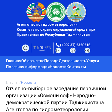
Агентство по гидрометеорологии
Комитета по охране окружающей среды при
Правительстве Республики Таджикистан
(+992 37) 2320216
TJ
/
RU
/
EN
Главная
Об агенстве
Погода
Деятельность
Услуги
Полезная информация
Новости
Контакты
Главная
/
Новости
Отчетно-выборное заседание первичной
организации «Осмони соф» Народно-
демократической партии Таджикистана
Агентства по гидрометеорологии