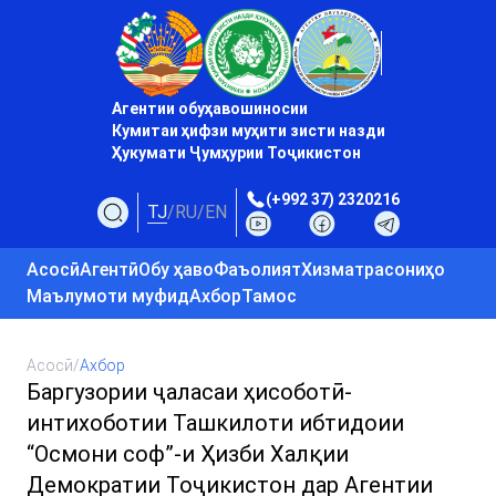
Агентии обуҳавошиносии
Кумитаи ҳифзи муҳити зисти назди
Ҳукумати Ҷумҳурии Тоҷикистон
(+992 37) 2320216
TJ
/
RU
/
EN
Асосӣ
Агентӣ
Обу ҳаво
Фаъолият
Хизматрасониҳо
Маълумоти муфид
Ахбор
Тамос
Асосӣ
/
Ахбор
Баргузории ҷаласаи ҳисоботӣ-
интихоботии Ташкилоти ибтидоии
“Осмони соф”-и Ҳизби Халқии
Демократии Тоҷикистон дар Агентии