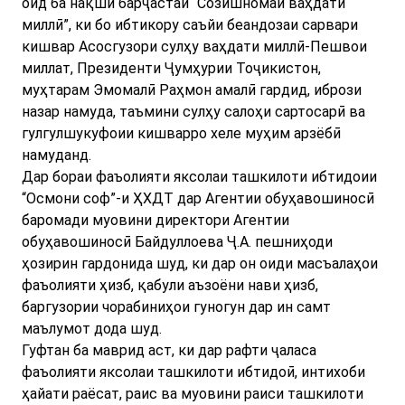
оид ба нақши барҷастаи “Созишномаи ваҳдати
миллӣ”, ки бо ибтикору саъйи беандозаи сарвари
кишвар Асосгузори сулҳу ваҳдати миллӣ-Пешвои
миллат, Президенти Ҷумҳурии Тоҷикистон,
муҳтарам Эмомалӣ Раҳмон амалӣ гардид, ибрози
назар намуда, таъмини сулҳу салоҳи сартосарӣ ва
гулгулшукуфоии кишварро хеле муҳим арзёбӣ
намуданд.
Дар бораи фаъолияти яксолаи ташкилоти ибтидоии
“Осмони соф”-и ҲХДТ дар Агентии обуҳавошиносӣ
баромади муовини директори Агентии
обуҳавошиносӣ Байдуллоева Ҷ.А. пешниҳоди
ҳозирин гардонида шуд, ки дар он оиди масъалаҳои
фаъолияти ҳизб, қабули аъзоёни нави ҳизб,
баргузории чорабиниҳои гуногун дар ин самт
маълумот дода шуд.
Гуфтан ба маврид аст, ки дар рафти ҷаласа
фаъолияти яксолаи ташкилоти ибтидоӣ, интихоби
ҳайати раёсат, раис ва муовини раиси ташкилоти