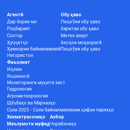
Агентӣ
Обу ҳаво
Дар бораи мо
Пешгӯии обу ҳаво
Роҳбарият
Харитаи обу ҳаво
Сохтор
Метео алерт
Ҳуҷҷатҳо
Аксҳои моҳворагӣ
Ҳамкории байналмилалӣ
Пешгӯии обу ҳаво
Нигористон
Фаъолият
Иқлим
Яхшиносӣ
Мониторинги муҳити зист
Гидрология
Агрометеорология
Шӯъбаҳо ва Марказҳо
Соли 2025 - Соли байналмиллалии ҳифзи пиряхҳо
Хизматрасониҳо
Ахбор
Маълумоти муфид
Чорабиниҳо