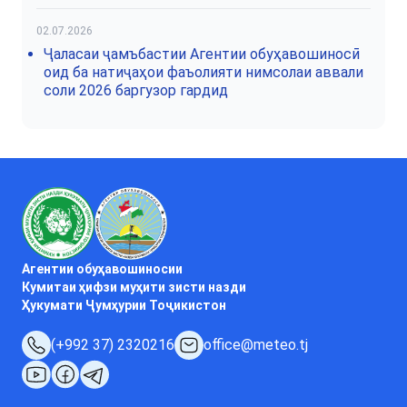
02.07.2026
Ҷаласаи ҷамъбастии Агентии обуҳавошиносӣ
оид ба натиҷаҳои фаъолияти нимсолаи аввали
соли 2026 баргузор гардид
Агентии обуҳавошиносии
Кумитаи ҳифзи муҳити зисти назди
Ҳукумати Ҷумҳурии Тоҷикистон
(+992 37) 2320216
office@meteo.tj