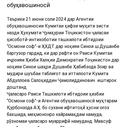
обуҳавошиносӣ
Таърихи 21 июни соли 2024 дар Агентии
обуҳавошиносии Кумитаи ҳифзи муҳити зисти
назди Ҳукумати Ҷумҳурии Тоҷикистон ҷаласаи
ҳисоботӣ-интихоботии ташкилоти ибтидоии
“Осмони соф”-и ҲХДТ дар ноҳияи Синои ш.Душанбе
баргузор гардид, ки дар рафти он Раиси Кумитаи
иҷроияи Ҳизби Халқии Демократии Тоҷикистон дар
ноҳияи Синои шаҳри Душанбе Ҳабибзода Зоир ва
мудири шуъбаи таблиғот ва иттилооти Кумита
Абдуллоев Салоҳиддин Ҷамолиддинович иштирок
доштанд.
Ҷаласаро Раиси Ташкилоти ибтидоии ҳизбии
“Осмони соф”-и Агентии обуҳавошиносӣ муҳтарам
Қурбонзода А.Ҳ. бо сухани ифтитоҳӣ ҳусни оғоз
бахшида, меҳмононро хайрамақдам намуда,
рӯзномаи ҷаласаро муаррифӣ намуданд. Мавсуф