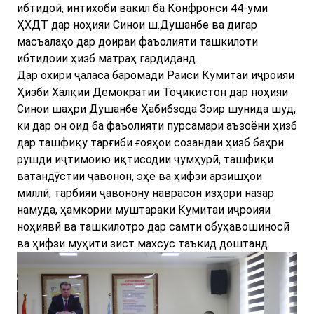
ибтидоӣ, интихоби вакил ба Конфронси 44-уми
ҲХДТ дар ноҳияи Синои ш.Душанбе ва дигар
масъалаҳо дар доираи фаъолияти ташкилоти
ибтидоии ҳизб матраҳ гардиданд.
Дар охири ҷаласа баромади Раиси Кумитаи иҷроияи
Ҳизби Халқии Демократии Тоҷикистон дар ноҳияи
Синои шаҳри Душанбе Ҳабибзода Зоир шунида шуд,
ки дар он оид ба фаъолияти пурсамари аъзоёни ҳизб
дар ташфиқу тарғиби ғояҳои созандаи ҳизб баҳри
рушди иҷтимоию иқтисодии ҷумҳурӣ, ташфиқи
ватандӯстии ҷавонон, эҳё ва ҳифзи арзишҳои
миллӣ, тарбияи ҷавонону наврасон изҳори назар
намуда, ҳамкории муштараки Кумитаи иҷроияи
ноҳиявӣ ва ташкилотро дар самти обуҳавошиносӣ
ва ҳифзи муҳити зист махсус таъкид доштанд.