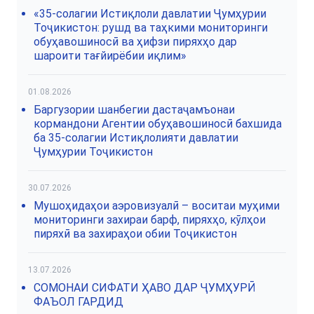
«35-солагии Истиқлоли давлатии Ҷумҳурии
Тоҷикистон: рушд ва таҳкими мониторинги
обуҳавошиносӣ ва ҳифзи пиряхҳо дар
шароити тағйирёбии иқлим»
01.08.2026
Баргузории шанбегии дастаҷамъонаи
кормандони Агентии обуҳавошиносӣ бахшида
ба 35-солагии Истиқлолияти давлатии
Ҷумҳурии Тоҷикистон
30.07.2026
Мушоҳидаҳои аэровизуалӣ – воситаи муҳими
мониторинги захираи барф, пиряхҳо, кӯлҳои
пиряхӣ ва захираҳои обии Тоҷикистон
13.07.2026
СОМОНАИ СИФАТИ ҲАВО ДАР ҶУМҲУРӢ
ФАЪОЛ ГАРДИД