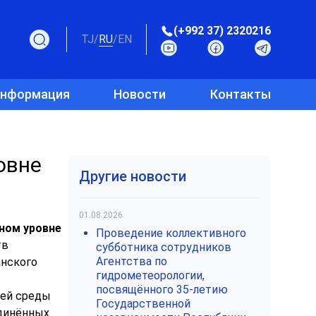
(+992 37) 2320216
TJ
/
RU
/
EN
информация
Новости
Контакты
овне
Другие новости
01.08.2026
ном уровне
Проведение коллективного
тв
субботника сотрудников
Агентства по
анского
гидрометеорологии,
посвящённого 35-летию
щей среды
Государственной
единённых