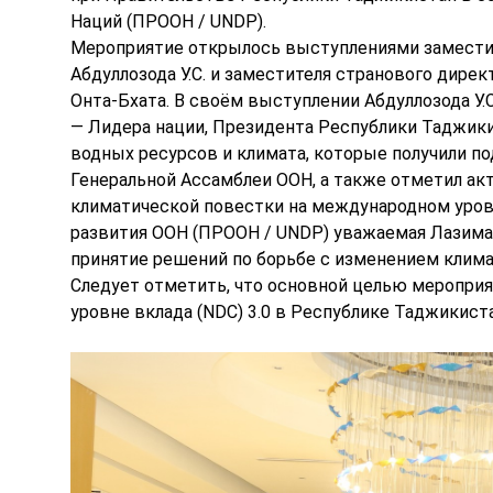
Наций (ПРООН / UNDP).
Мероприятие открылось выступлениями заместит
Абдуллозода У.С. и заместителя странового дир
Онта-Бхата. В своём выступлении Абдуллозода У.
— Лидера нации, Президента Республики Таджик
водных ресурсов и климата, которые получили 
Генеральной Ассамблеи ООН, а также отметил а
климатической повестки на международном уров
развития ООН (ПРООН / UNDP) уважаемая Лазима
принятие решений по борьбе с изменением клима
Следует отметить, что основной целью меропри
уровне вклада (NDC) 3.0 в Республике Таджикис