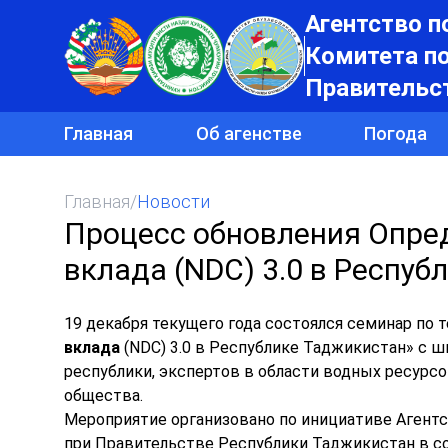
Агентство п
Комитета п
Правительс
Главная
Об агенстве
Погода
Главная
/
Новости
Процесс обновления Опре
вклада (NDC) 3.0 в Респуб
19 декабря текущего года состоялся семинар по т
вклада
(NDC) 3.0 в Республике Таджикистан» с 
республики, экспертов в области водных ресурсо
общества.
Мероприятие организовано по инициативе Агент
при Правительстве Республики Таджикистан в с