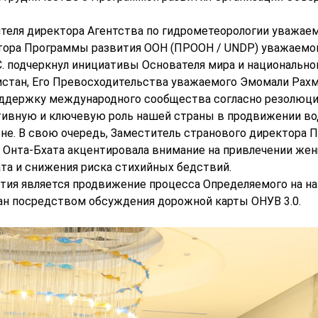
еля директора Агентства по гидрометеорологии уважае
ектора Программы развития ООН (ПРООН / UNDP) уважаемо
С. подчеркнул инициативы Основателя мира и национально
истан, Его Превосходительства уважаемого Эмомали Рахм
поддержку международного сообщества согласно резолюц
ктивную и ключевую роль нашей страны в продвижении во
не. В свою очередь, Заместитель странового директора
 Онта-Бхата акцентировала внимание на привлечении же
та и снижения риска стихийных бедствий.
ятия является продвижение процесса Определяемого на н
тан посредством обсуждения дорожной карты ОНУВ 3.0.