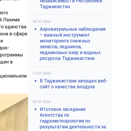
независимости Республики
Таджикистан
мого
й Лазима
30.07.2026
го единства
Аэровизуальные наблюдения
она в сфере
– важный инструмент
ии
мониторинга снежных
запасов, ледников,
дно-
ледниковых озёр и водных
 Программы
ресурсов Таджикистана
нщин в
13.07.2026
ациональном
В Таджикистане запущен веб-
сайт о качестве воздуха
02.07.2026
Итоговое заседание
Агентства по
гидрометеорологии по
результатам деятельности за