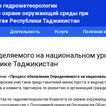
о гидрометеорологии
о охране окружающей среды при
тве Республики Таджикистан
Деятельность
Услуги
Полезная 
деляемого на национальном ур
лике Таджикистан
еме: «
Процесс обновления Определяемого на националь
широким участием представителей министерств и ведомс
в и климата, партнеров по развитию и организаций гражд
ства по гидрометеорологии Комитета по охране окружаю
отрудничестве с Программой развития Организации Объ