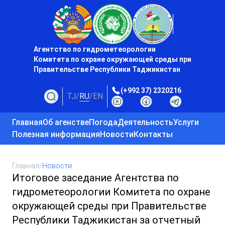
Агентство по гидрометеорологии
Комитета по охране окружающей среды при
Правительстве Республики Таджикистан
(+992 37) 2320216
TJ
/
RU
/
EN
Главная
Об агенстве
Погода
Деятельность
Услуги
Полезная информация
Новости
Контакты
Главная
/
Новости
Итоговое заседание Агентства по
гидрометеорологии Комитета по охране
окружающей среды при Правительстве
Республики Таджикистан за отчетный