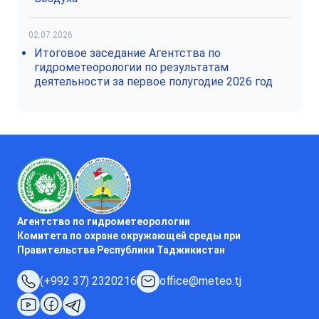
02.07.2026
Итоговое заседание Агентства по
гидрометеорологии по результатам
деятельности за первое полугодие 2026 год
Агентство по гидрометеорологии
Комитета по охране окружающей среды при
Правительстве Республики Таджикистан
(+992 37) 2320216
office@meteo.tj