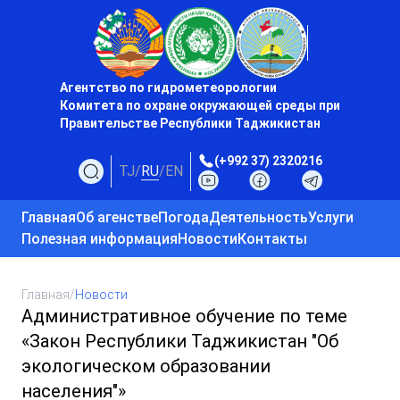
Агентство по гидрометеорологии
Комитета по охране окружающей среды при
Правительстве Республики Таджикистан
(+992 37) 2320216
TJ
/
RU
/
EN
Главная
Об агенстве
Погода
Деятельность
Услуги
Полезная информация
Новости
Контакты
Главная
/
Новости
Административное обучение по теме
«Закон Республики Таджикистан "Об
экологическом образовании
населения"»