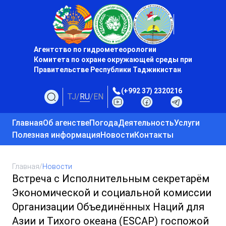
Агентство по гидрометеорологии
Комитета по охране окружающей среды при
Правительстве Республики Таджикистан
(+992 37) 2320216
TJ
/
RU
/
EN
Главная
Об агенстве
Погода
Деятельность
Услуги
Полезная информация
Новости
Контакты
Главная
/
Новости
Встреча с Исполнительным секретарём
Экономической и социальной комиссии
Организации Объединённых Наций для
Азии и Тихого океана (ESCAP) госпожой