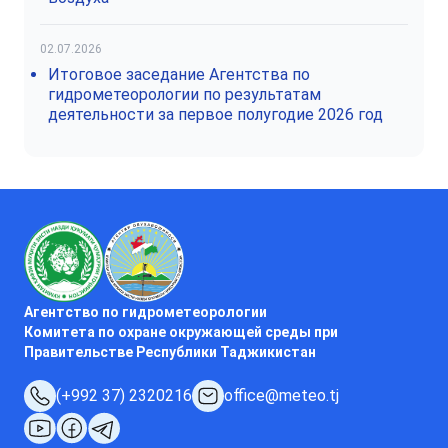
02.07.2026
Итоговое заседание Агентства по
гидрометеорологии по результатам
деятельности за первое полугодие 2026 год
Агентство по гидрометеорологии
Комитета по охране окружающей среды при
Правительстве Республики Таджикистан
(+992 37) 2320216
office@meteo.tj