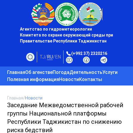
Агентство по гидрометеорологии
Комитета по охране окружающей среды при
Правительстве Республики Таджикистан
(+992 37) 2320216
TJ
/
RU
/
EN
Главная
Об агенстве
Погода
Деятельность
Услуги
Полезная информация
Новости
Контакты
Главная
/
Новости
Заседание Межведомственной рабочей
группы Национальной платформы
Республики Таджикистан по снижению
риска бедствий