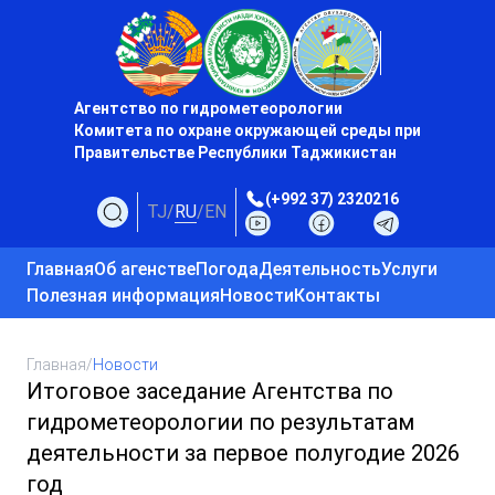
Агентство по гидрометеорологии
Комитета по охране окружающей среды при
Правительстве Республики Таджикистан
(+992 37) 2320216
TJ
/
RU
/
EN
Главная
Об агенстве
Погода
Деятельность
Услуги
Полезная информация
Новости
Контакты
Главная
/
Новости
Итоговое заседание Агентства по
гидрометеорологии по результатам
деятельности за первое полугодие 2026
год