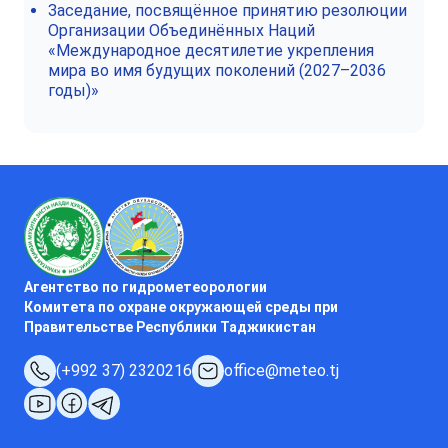
Заседание, посвящённое принятию резолюции
Организации Объединённых Наций
«Международное десятилетие укрепления
мира во имя будущих поколений (2027–2036
годы)»
Агентство по гидрометеорологии
Комитета по охране окружающей среды при
Правительстве Республики Таджикистан
(+992 37) 2320216
office@meteo.tj