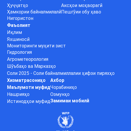
Ҳуҷҷатҳо
Аксҳои моҳворагӣ
Ҳамкории байналмилалӣ
Пешгӯии обу ҳаво
Нигористон
Фаъолият
Иқлим
Яхшиносӣ
Мониторинги муҳити зист
Гидрология
Агрометеорология
Шӯъбаҳо ва Марказҳо
Соли 2025 - Соли байналмиллалии ҳифзи пиряхҳо
Хизматрасониҳо
Ахбор
Маълумоти муфид
Чорабиниҳо
Нашрияҳо
Озмунҳо
Замимаи мобилӣ
Истинодҳои муфид