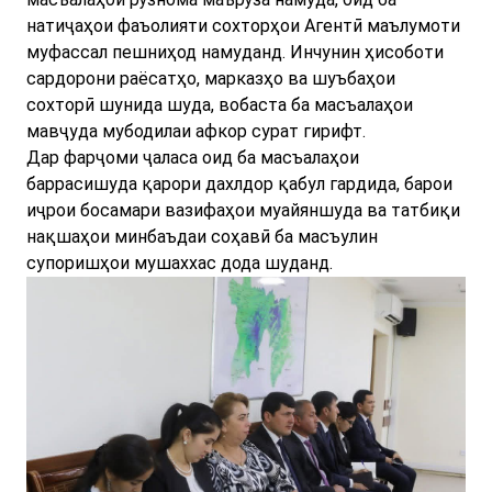
натиҷаҳои фаъолияти сохторҳои Агентӣ маълумоти
муфассал пешниҳод намуданд. Инчунин ҳисоботи
сардорони раёсатҳо, марказҳо ва шуъбаҳои
сохторӣ шунида шуда, вобаста ба масъалаҳои
мавҷуда мубодилаи афкор сурат гирифт.
Дар фарҷоми ҷаласа оид ба масъалаҳои
баррасишуда қарори дахлдор қабул гардида, барои
иҷрои босамари вазифаҳои муайяншуда ва татбиқи
нақшаҳои минбаъдаи соҳавӣ ба масъулин
супоришҳои мушаххас дода шуданд.