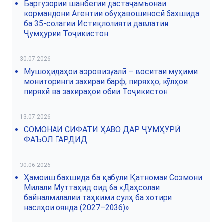
Баргузории шанбегии дастаҷамъонаи
кормандони Агентии обуҳавошиносӣ бахшида
ба 35-солагии Истиқлолияти давлатии
Ҷумҳурии Тоҷикистон
30.07.2026
Мушоҳидаҳои аэровизуалӣ – воситаи муҳими
мониторинги захираи барф, пиряхҳо, кӯлҳои
пиряхӣ ва захираҳои обии Тоҷикистон
13.07.2026
СОМОНАИ СИФАТИ ҲАВО ДАР ҶУМҲУРӢ
ФАЪОЛ ГАРДИД
30.06.2026
Ҳамоиш бахшида ба қабули Қатномаи Созмони
Милали Муттаҳид оид ба «Даҳсолаи
байналмилалии таҳкими сулҳ ба хотири
наслҳои оянда (2027–2036)»