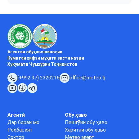
Агентии обуҳавошиносии
Кумитаи ҳифзи муҳити зисти назди
Ҳукумати Ҷумҳурии Тоҷикистон
(+992 37) 2320216
office@meteo.tj
Агентӣ
Обу ҳаво
Дар бораи мо
Пешгӯии обу ҳаво
Роҳбарият
Харитаи обу ҳаво
Сохтор
Метео алерт