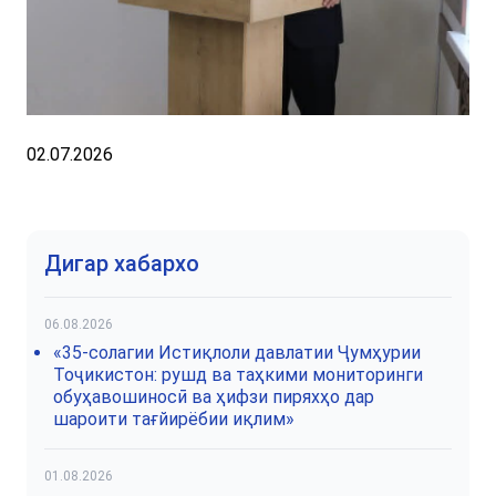
02.07.2026
Дигар хабархо
06.08.2026
«35-солагии Истиқлоли давлатии Ҷумҳурии
Тоҷикистон: рушд ва таҳкими мониторинги
обуҳавошиносӣ ва ҳифзи пиряхҳо дар
шароити тағйирёбии иқлим»
01.08.2026