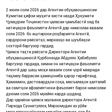
2 июли соли 2026 дар Агентии обуҳавошиносии
Кумитаи ҳифзи муҳити зисти назди Ҳукумати
Ҷумҳурии Тоҷикистон ҷаласаи ҷамъбастӣ оид ба
натиҷаҳои фаъолияти Агентӣ дар нимсолаи аввали
соли 2026 бо иштироки роҳбарияти Агентӣ,
сардорони раёсатҳо, марказҳо ва шуъбаҳои
сохторӣ баргузор гардид.
Ҷаласа таҳти раёсати Директори Агентии
обуҳавошиносӣ Қурбонзода Абдулло Ҳабибулло
баргузор гардида, зимни он натиҷаҳои фаъолияти
Агентӣ дар шаш моҳи аввали соли ҷорӣ мавриди
таҳлилу баррасии ҳамаҷониба қарор гирифтанд.
Ҳамзамон, дастовардҳои соҳа, масъалаҳои ҳалталаб
ва самтҳои афзалиятноки фаъолият барои нимсолаи
дуюми соли 2026 муайян карда шуданд.
Дар ҷараёни ҷаласа муовини директори Агентӣ
Пирзода Суннатуллоҳ Мирзомудин аз рӯйи
масъалаҳои рӯзнома маърӯза намуда, оид ба