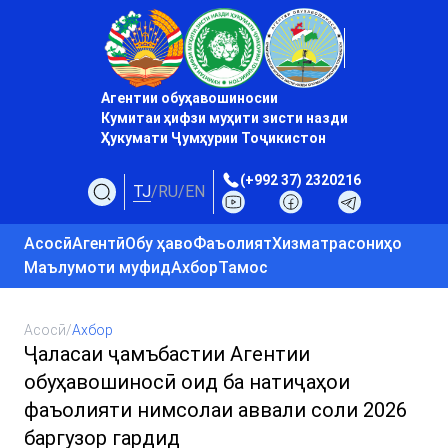
Агентии обуҳавошиносии
Кумитаи ҳифзи муҳити зисти назди
Ҳукумати Ҷумҳурии Тоҷикистон
(+992 37) 2320216
TJ
/
RU
/
EN
Асосӣ
Агентӣ
Обу ҳаво
Фаъолият
Хизматрасониҳо
Маълумоти муфид
Ахбор
Тамос
Асосӣ
/
Ахбор
Ҷаласаи ҷамъбастии Агентии
обуҳавошиносӣ оид ба натиҷаҳои
фаъолияти нимсолаи аввали соли 2026
баргузор гардид