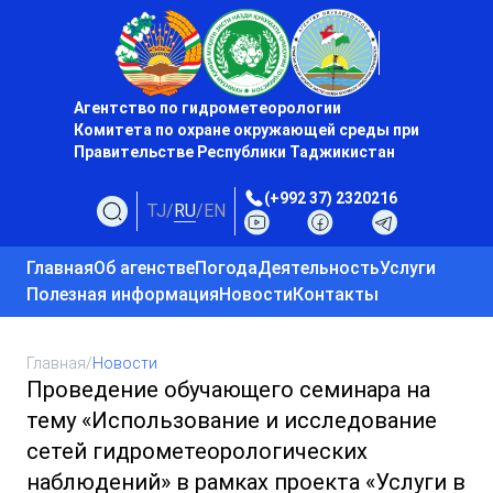
Агентство по гидрометеорологии
Комитета по охране окружающей среды при
Правительстве Республики Таджикистан
(+992 37) 2320216
TJ
/
RU
/
EN
Главная
Об агенстве
Погода
Деятельность
Услуги
Полезная информация
Новости
Контакты
Главная
/
Новости
Проведение обучающего семинара на
тему «Использование и исследование
сетей гидрометеорологических
наблюдений» в рамках проекта «Услуги в