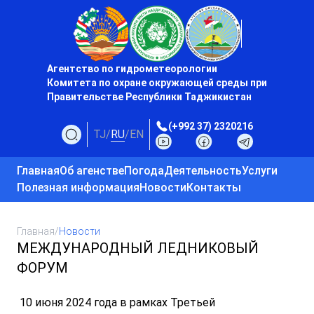
Агентство по гидрометеорологии
Комитета по охране окружающей среды при
Правительстве Республики Таджикистан
(+992 37) 2320216
TJ
/
RU
/
EN
Главная
Об агенстве
Погода
Деятельность
Услуги
Полезная информация
Новости
Контакты
Главная
/
Новости
МЕЖДУНАРОДНЫЙ ЛЕДНИКОВЫЙ
ФОРУМ
10 июня 2024 года в рамках Третьей