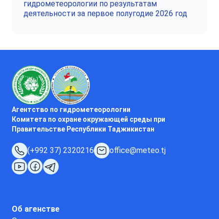
гидрометеорологии по результатам
деятельности за первое полугодие 2026 год
Агентство по гидрометеорологии
Комитета по охране окружающей среды при
Правительстве Республики Таджикистан
(+992 37) 2320216
office@meteo.tj
Об агенстве