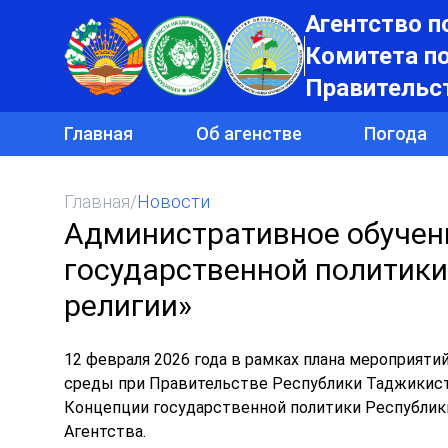
Агентство п
Комитета п
Правительс
Главная
Об агенстве
Погода
Главная
/
Новости
Административное обучен
государственной политики
религии»
12 февраля 2026 года в рамках плана мероприят
среды при Правительстве Республики Таджикист
Концепции государственной политики Республик
Агентства.