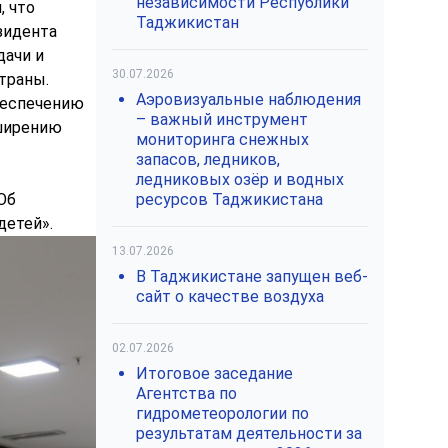
независимости Республики
, что
Таджикистан
зидента
дачи и
30.07.2026
траны.
Аэровизуальные наблюдения
беспечению
– важный инструмент
сширению
мониторинга снежных
запасов, ледников,
ледниковых озёр и водных
Об
ресурсов Таджикистана
детей».
13.07.2026
В Таджикистане запущен веб-
сайт о качестве воздуха
02.07.2026
Итоговое заседание
Агентства по
гидрометеорологии по
результатам деятельности за