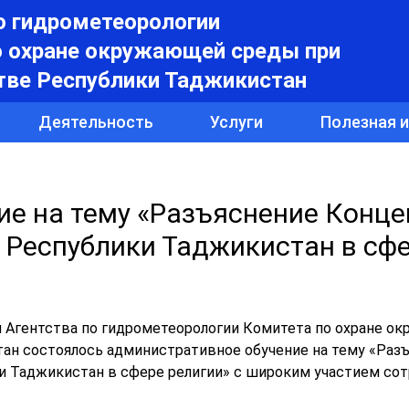
о гидрометеорологии
о охране окружающей среды при
тве Республики Таджикистан
Деятельность
Услуги
Полезная 
ие на тему «Разъяснение Конц
 Республики Таджикистан в сф
ий Агентства по гидрометеорологии Комитета по охране 
ан состоялось административное обучение на тему «Раз
и Таджикистан в сфере религии» с широким участием со