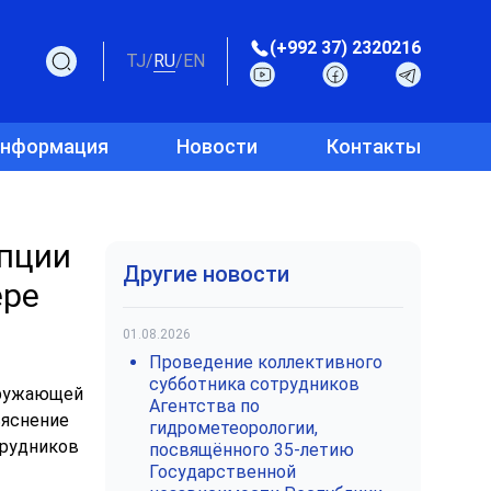
(+992 37) 2320216
TJ
/
RU
/
EN
информация
Новости
Контакты
епции
Другие новости
ере
01.08.2026
Проведение коллективного
субботника сотрудников
окружающей
Агентства по
ъяснение
гидрометеорологии,
трудников
посвящённого 35-летию
Государственной