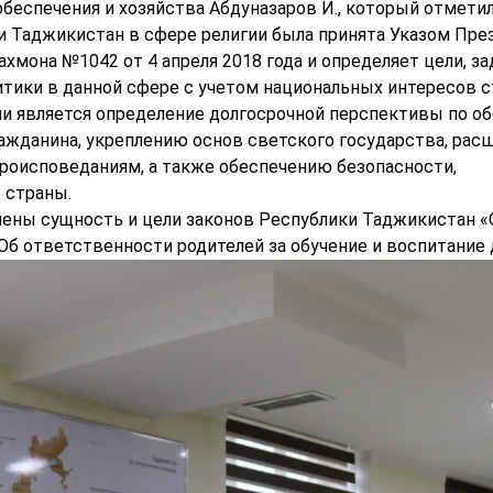
обеспечения и хозяйства Абдуназаров И., который отметил
и Таджикистан в сфере религии была принята Указом Пре
она №1042 от 4 апреля 2018 года и определяет цели, за
тики в данной сфере с учетом национальных интересов с
ии является определение долгосрочной перспективы по о
ражданина, укреплению основ светского государства, ра
ероисповеданиям, а также обеспечению безопасности,
 страны.
нены сущность и цели законов Республики Таджикистан «
Об ответственности родителей за обучение и воспитание 