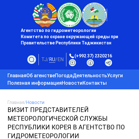
Агентство по гидрометеорологии
Комитета по охране окружающей среды при
Правительстве Республики Таджикистан
(+992 37) 2320216
TJ
/
RU
/
EN
Главная
Об агенстве
Погода
Деятельность
Услуги
Полезная информация
Новости
Контакты
Главная
/
Новости
ВИЗИТ ПРЕДСТАВИТЕЛЕЙ
МЕТЕОРОЛОГИЧЕСКОЙ СЛУЖБЫ
РЕСПУБЛИКИ КОРЕЯ В АГЕНТСТВО ПО
ГИДРОМЕТЕОРОЛОГИИ