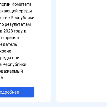
логии Комитета
ружающей среды
ьстве Республики
по результатам
 2023 году, в
го принял
седатель
хране
реды при
е Республики
 уважаемый
А.
одробнее