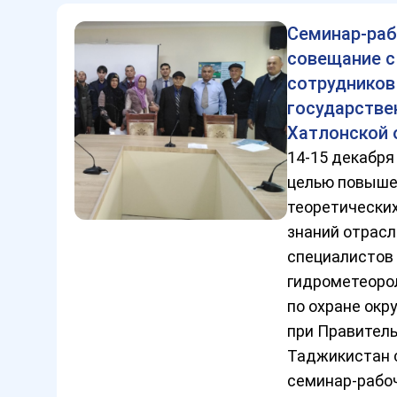
Семинар-раб
совещание с
сотрудников
государстве
Хатлонской 
14-15 декабря
целью повыше
теоретических
знаний отрас
специалистов 
гидрометеоро
по охране ок
при Правител
Таджикистан 
семинар-рабо