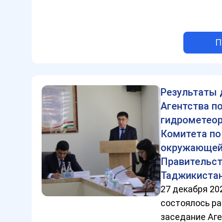
П
Результаты 
Агентства п
гидрометео
Комитета по
окружающей
Правительст
Таджикистан
27 декабря 20
состоялось р
заседание Аге