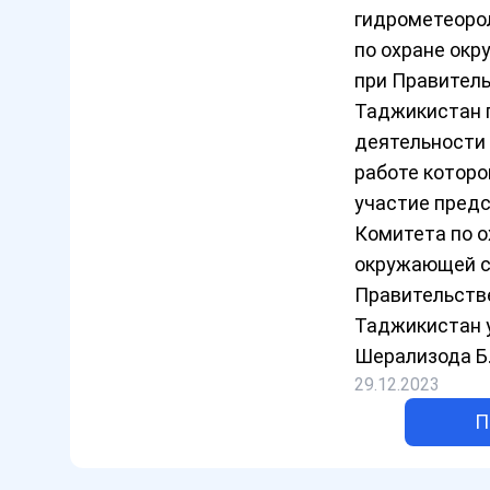
гидрометеоро
по охране ок
при Правител
Таджикистан 
деятельности в
работе которо
участие пред
Комитета по о
окружающей с
Правительств
Таджикистан
Шерализода Б.
29.12.2023
П