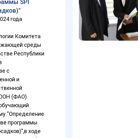
раммы SPI
адков)"
2024 года
логии Комитета
ружающей среды
ьстве Республики
в
ве с
енной и
ственной
 ООН (ФАО)
 обучающий
му “Определение
ове программы
садков)”,в ходе