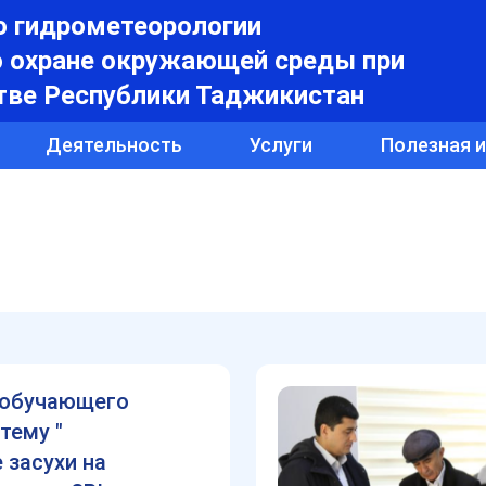
о гидрометеорологии
о охране окружающей среды при
тве Республики Таджикистан
Деятельность
Услуги
Полезная 
 обучающего
тему "
 засухи на