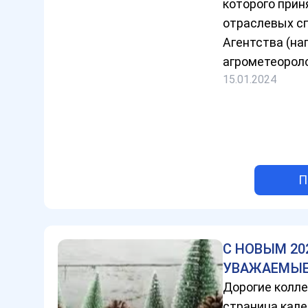
которого прин
отраслевых с
Агентства (на
агрометеороло
15.01.2024
П
С НОВЫМ 20
УВАЖАЕМЫЕ
Дорогие колле
страница кал