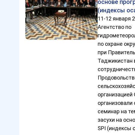
основе прог
(индексы ос
11-12 января 
Агентство по
гидрометеоро
по охране ок
при Правител
Таджикистан 
сотрудничест
Продовольств
сельскохозяй
организацией
организовали
семинар на те
засухи на осн
SPI (индексы о