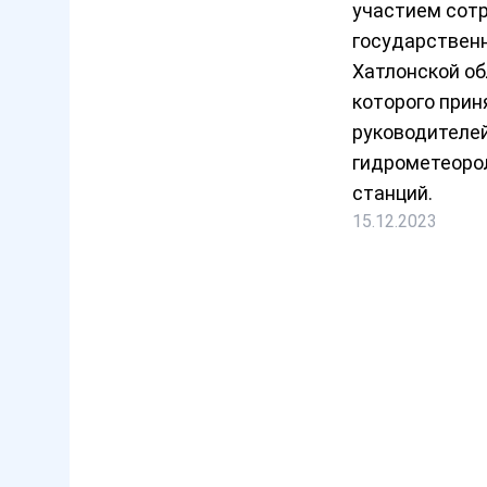
участием сот
государствен
Хатлонской об
которого прин
руководителе
гидрометеоро
станций.
15.12.2023