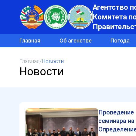
Агентство п
Комитета п
Правительс
Главная
Об агенстве
Погода
Главная
/
Новости
Новости
Проведение
семинара на 
Определение