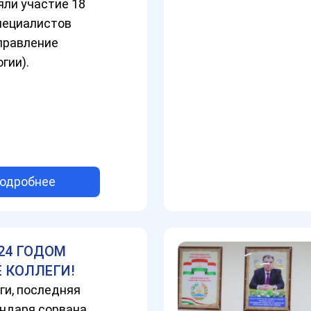
яли участие 18
пециалистов
правление
гии).
одробнее
24 ГОДОМ
 КОЛЛЕГИ!
ги, последняя
ендаря сорвана