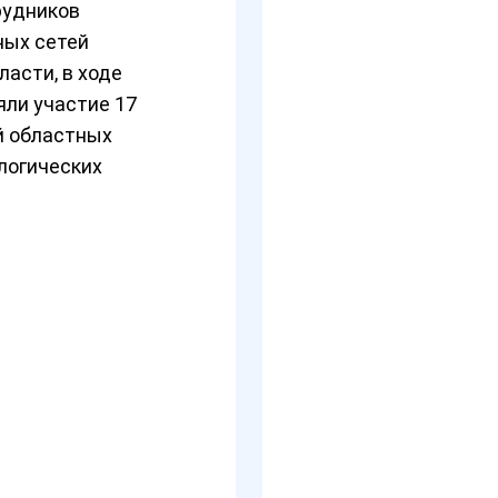
рудников
ных сетей
ласти, в ходе
яли участие 17
й областных
логических