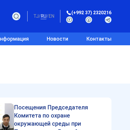
(+992 37) 2320216
TJ
/
RU
/
EN
информация
Новости
Контакты
Посещения Председателя
Комитета по охране
окружающей среды при