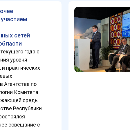
очее
 участием
нных сетей
области
 текущего года с
ния уровня
 и практических
левых
в Агентстве по
логии Комитета
ружающей среды
ьстве Республики
состоялся
чее совещание с