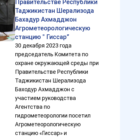
Правительстве Республики
Таджикистан Шерализода
Бахадур Ахмадджон
Агрометеорологическую
станцию " Гиссар”
30 декабря 2023 года
председатель Комитета по
охране окружающей среды при
Правительстве Республики
Таджикистан Шерализода
Баходур Ахмадджон с
участием руководства
Агентства по
гидрометеорологии посетил
Агрометеорологическую
станцию «Гиссар» и