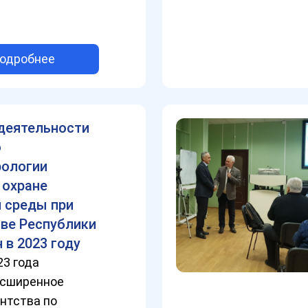
одробнее
деятельности
о
рологии
 охране
 среды при
ве Республики
 в 2023 году
23 года
асширенное
нтства по