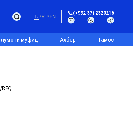
(+992 37) 2320216
TJ
/
RU
/
EN
лумоти муфид
Ахбор
Тамос
/RFQ