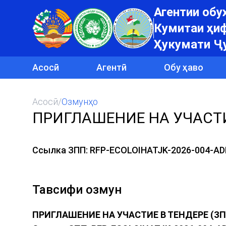
Агентии об
Кумитаи ҳиф
Ҳукумати Ҷ
Асосӣ
Агентӣ
Обу ҳаво
Асосӣ
/
Озмунҳо
ПРИГЛАШЕНИЕ НА УЧАСТИ
Ссылка ЗПП: RFP-ECOLOIHATJK-2026-004-AD
Тавсифи озмун
ПРИГЛАШЕНИЕ НА УЧАСТИЕ В ТЕНДЕРЕ (ЗП