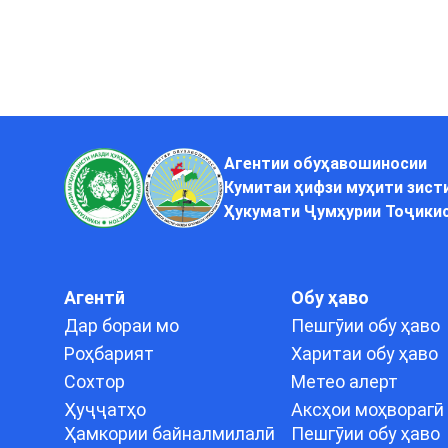
Агентии обуҳавошиносии
Кумитаи ҳифзи муҳити зист
Ҳукумати Ҷумҳурии Тоҷики
Агентӣ
Обу ҳаво
Дар бораи мо
Пешгӯии обу ҳаво
Роҳбарият
Харитаи обу ҳаво
Сохтор
Метео алерт
Ҳуҷҷатҳо
Аксҳои моҳворагӣ
Ҳамкории байналмилалӣ
Пешгӯии обу ҳаво