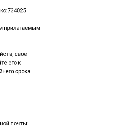
екс:734025
щим прилагаемым
йста, свое
те его к
йнего срока
ной почты: