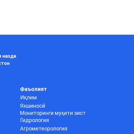
и назди
стон
Фаъолият
Иқлим
Яхшиносӣ
Мониторинги муҳити зист
Гидрология
Агрометеорология