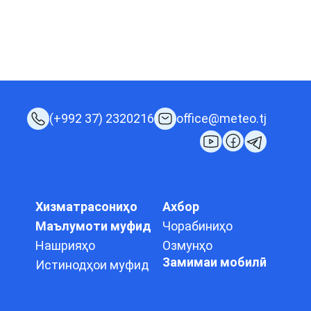
(+992 37) 2320216
office@meteo.tj
Хизматрасониҳо
Ахбор
Маълумоти муфид
Чорабиниҳо
Нашрияҳо
Озмунҳо
Замимаи мобилӣ
Истинодҳои муфид