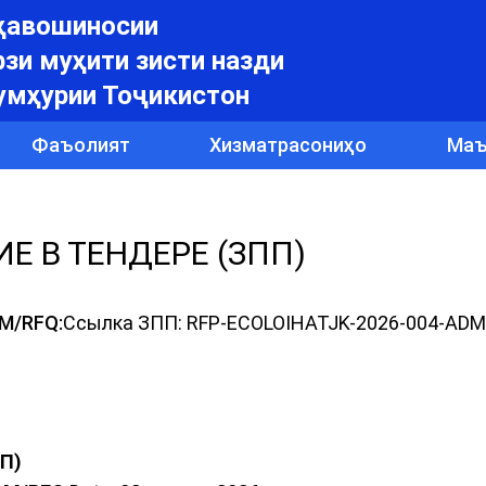
уҳавошиносии
зи муҳити зисти назди
умҳурии Тоҷикистон
Фаъолият
Хизматрасониҳо
Маъ
Е В ТЕНДЕРЕ (ЗПП)
M/RFQ:
Ссылка ЗПП: RFP-ECOLOIHATJK-2026-004-ADM
П)