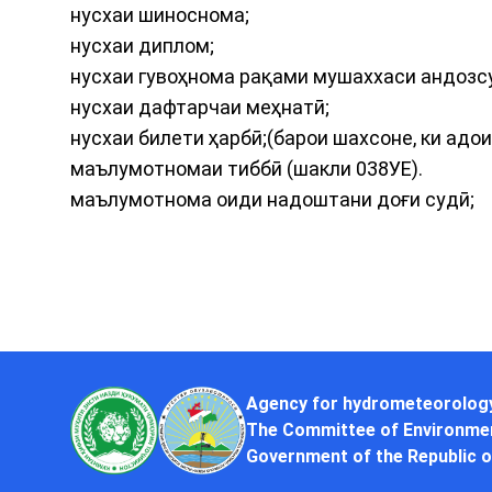
нусхаи шиноснома;
нусхаи диплом;
нусхаи гувоҳнома рақами мушаххаси андозс
нусхаи дафтарчаи меҳнатӣ;
нусхаи билети ҳарбӣ;(барои шахсоне, ки адо
маълумотномаи тиббӣ (шакли 038УЕ).
маълумотнома оиди надоштани доғи судӣ;
Agency for hydrometeorolog
The Committee of Environmen
Government of the Republic o