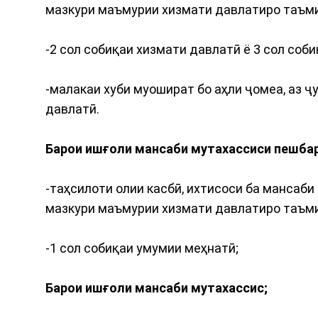
мазкури маъмурии хизмати давлатиро таъм
-2 сол собиқаи хизмати давлатӣ ё 3 сол соб
-малакаи хуби муошират бо аҳли ҷомеа, аз 
давлатӣ.
Барои ишғоли мансаби мутахассиси пешбар
-таҳсилоти олии касбӣ, ихтисоси ба мансаб
мазкури маъмурии хизмати давлатиро таъм
-1 сол собиқаи умумии меҳнатӣ;
Барои ишғоли мансаби мутахассис;