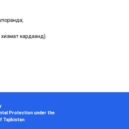
упоранда;
и хизмат кардаанд).
y
tal Protection under the
f Tajikistan