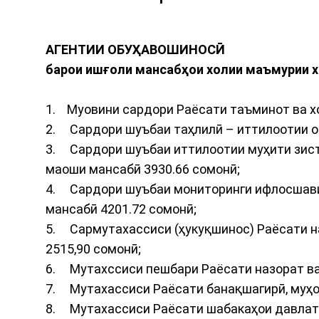
АГЕНТИИ ОБУҲАВОШИНОСӢ
барои ишғоли мансабҳои холии маъмурии 
1. Муовини сардори Раёсати таъминот ва хо
2. Сардори шуъбаи таҳлилӣ – иттилоотии о
3. Сардори шуъбаи иттилоотии муҳити зист
маоши мансабӣ 3930.66 сомонӣ;
4. Сардори шуъбаи мониторинги ифлосшавии
мансабӣ 4201.72 сомонӣ;
5. Сармутахассиси (ҳукуқшинос) Раёсати на
2515,90 сомонӣ;
6. Мутахссиси пешбари Раёсати назорат в
7. Мутахассиси Раёсати банақшагирӣ, муҳос
8. Мутахассиси Раёсати шабакаҳои давлат