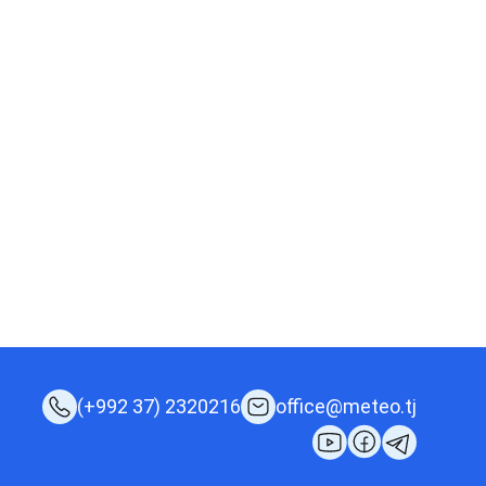
(+992 37) 2320216
office@meteo.tj