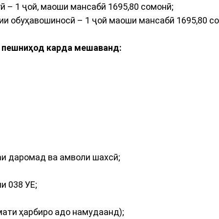
 – 1 ҷой, маоши мансабӣ 1695,80 сомонӣ;
ии обуҳавошиносӣ – 1 ҷой маоши мансабӣ 1695,80 с
н пешниҳод карда мешаванд:
аи даромад ва амволи шахсӣ;
и 038 УЕ;
змати ҳарбиро адо намудаанд);