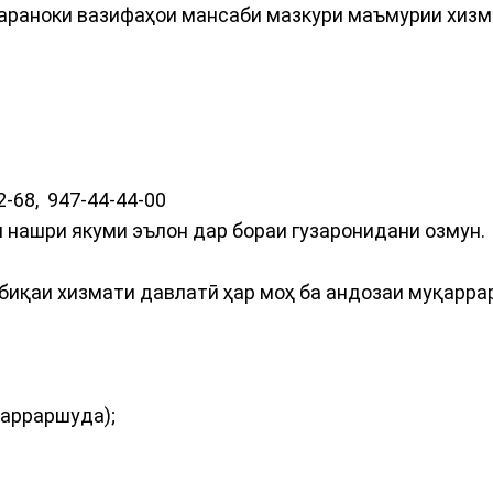
амараноки вазифаҳои мансаби мазкури маъмурии хиз
2-68,
947-44-44-00
и нашри якуми эълон дар бораи гузаронидани озмун.
биқаи хизмати давлатӣ ҳар моҳ ба андозаи муқарра
қарраршуда);