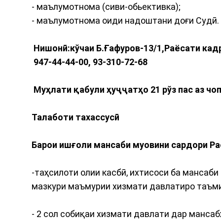
- маълумотнома (сиви-обьективка);
- маълумотнома оиди надоштани доғи Судӣ.
Нишонӣ:кўчаи Б.Ғафуров-13/1,Раёсати кадрҳ
947-44-44-00, 93-310-72-68
Муҳлати қабули ҳуҷҷатҳо 21 рўз пас аз чо
Талаботи тахассусӣ
Барои ишғоли мансаби муовини сардори Ра
-таҳсилоти олии касбӣ, ихтисоси ба мансаб
мазкури маъмурии хизмати давлатиро таъм
- 2 сол собиқаи хизмати давлати дар мансаб