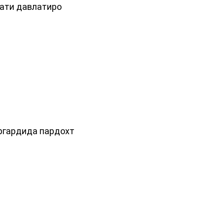
мати давлатиро
ргардида пардохт