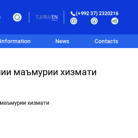
(+992 37) 2320216
e
TJ
/
RU
/
EN
 Information
News
Contacts
ии маъмурии хизмати
 маъмурии хизмати