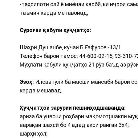
-таҳсилоти олӣ ё миёнаи касбӣ, ки иҷрои с
таъмин карда метавонад;
Суроғаи қабули ҳуҷҷатҳо:
Шаҳри Душанбе, кучаи Б.Ғафуров -13/1
Телефон барои тамос: 44-600-02-15, 93-310-7
Муҳлати қабули ҳуҷҷатҳо 21 рўз баъд аз рўз
Эзоҳ:
Иловапулӣ ба маоши мансабӣ барои со
карда мешавад.
Ҳуҷҷатҳои зарурии пешниҳодшаванда:
ариза ба унвони роҳбари мақомот(шакли му
варақаи шахсӣ бо 4 адад акси рангаи 3х4;
шарҳи ҳол;