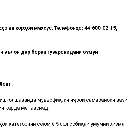
о ва корҳои махсус. Телефонҳо: 44-600-02-15,
пи эълон дар бораи гузаронидани озмун
ёсат.
и ишғолшаванда муввофиқ, ки иҷрои самараноки ваз
ин карда метавонад;
ҳои категорияи сеюм ё 5 сол собиқаи умумии хизмат