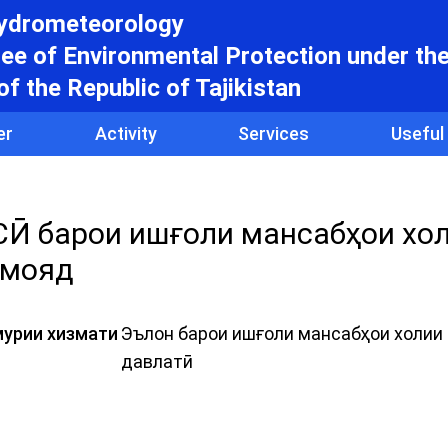
hydrometeorology
e of Environmental Protection under th
f the Republic of Tajikistan
er
Activity
Services
Useful
барои ишғоли мансабҳои хол
амояд
урии хизмати
Эълон барои ишғоли мансабҳои холии
давлатӣ