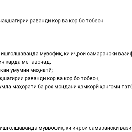
нақшагирии раванди кор ва кор бо тобеон.
би ишғолшаванда мувофиқ, ки иҷрои самараноки ваз
ин карда метавонад;
биқаи умумии меҳнатӣ;
қшагирии раванди кор ва кор бо тобеон;
 ҷумла маҳорати ба роҳ мондани ҳамкорӣ ҳангоми та
и ишғолшаванда муввофиқ, ки иҷрои самараноки ваз