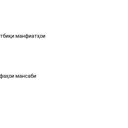
татбиқи манфиатҳои
ифаҳои мансаби