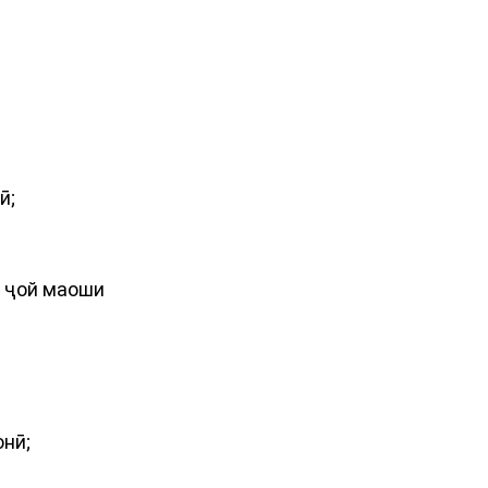
ӣ;
1 ҷой маоши
онӣ;
онӣ;