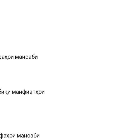
ифаҳои мансаби
тбиқи манфиатҳои
ифаҳои мансаби