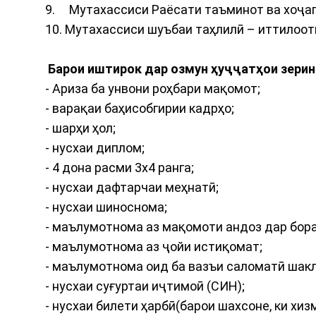
9. Мутахассиси Раёсати таъминот ва хоҷагӣ
10. Мутахассиси шуъбаи таҳлилӣ – иттилоот
Барои иштирок дар озмун ҳуҷҷатҳои зери
- Ариза ба унвони роҳбари мақомот;
- варақаи баҳисобгирии кадрҳо;
- шарҳи ҳол;
- нусхаи диплом;
- 4 дона расми 3х4 ранга;
- нусхаи дафтарчаи меҳнатӣ;
- нусхаи шиноснома;
- маълумотнома аз мақомоти андоз дар бор
- маълумотнома аз ҷойи истиқомат;
- маълумотнома оид ба вазъи саломатӣ шакл
- нусхаи суғуртаи иҷтимоӣ (СИН);
- нусхаи билети ҳарбӣ(барои шахсоне, ки хи