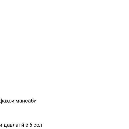
ифаҳои мансаби
и давлатӣ ё 6 сол