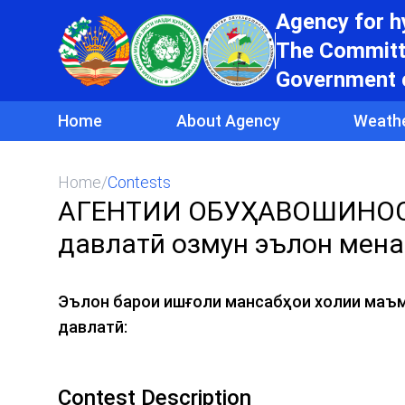
Agency for 
The Committe
Government o
Home
About Agency
Weath
Home
/
Contests
АГЕНТИИ ОБУҲАВОШИНОСӢ 
давлатӣ озмун эълон мен
Эълон барои ишғоли мансабҳои холии маъм
давлатӣ:
Contest Description