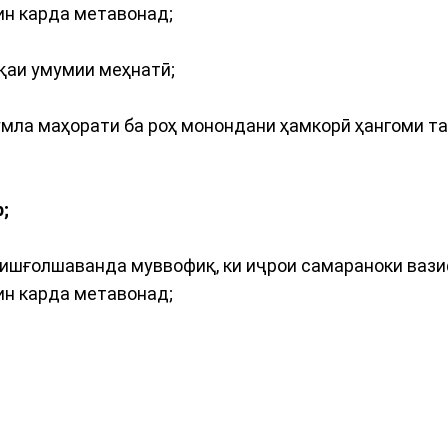
ин карда метавонад;
иқаи умумии меҳнатӣ;
ҷумла маҳорати ба роҳ монондани ҳамкорӣ ҳангоми 
;
и ишғолшаванда муввофиқ, ки иҷрои самараноки ваз
ин карда метавонад;