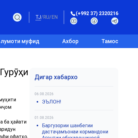
(+992 37) 2320216
TJ
/
RU
/
EN
лумоти муфид
Ахбор
Тамос
Гурӯҳи
Дигар хабархо
06.08.2026
 муҳити
ЭЪЛОН!
анҷом
01.08.2026
а ба ҳайати
Баргузории шанбегии
Фаридун
дастаҷамъонаи кормандони
авфи офатҳо,
Агентии обуҳавошиносӣ