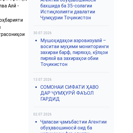
ва Алӣ -
бахшида ба 35-солагии
Истиқлолияти давлатии
Ҷумҳурии Тоҷикистон
роҳбарияти
и
30.07.2026
трасониҳои
Мушоҳидаҳои аэровизуалӣ –
воситаи муҳими мониторинги
захираи барф, пиряхҳо, кӯлҳои
пиряхӣ ва захираҳои обии
Тоҷикистон
13.07.2026
СОМОНАИ СИФАТИ ҲАВО
ДАР ҶУМҲУРӢ ФАЪОЛ
ГАРДИД
02.07.2026
Ҷаласаи ҷамъбастии Агентии
обуҳавошиносӣ оид ба