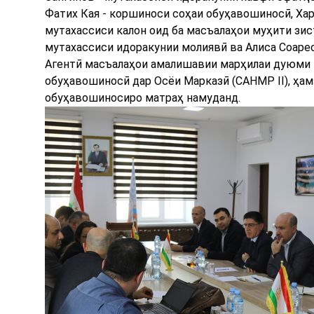
Фатих Кая - коршиноси соҳаи обуҳавошиносӣ, Хар
мутахассиси калон оид ба масъалаҳои муҳити зист
мутахассиси идоракунии молиявӣ ва Алиса Соаре
Агентӣ масъалаҳои амалишавии марҳилаи дуюми
обуҳавошиносӣ дар Осёи Марказӣ (CAHMP II), ҳ
обуҳавошиносиро матраҳ намуданд.