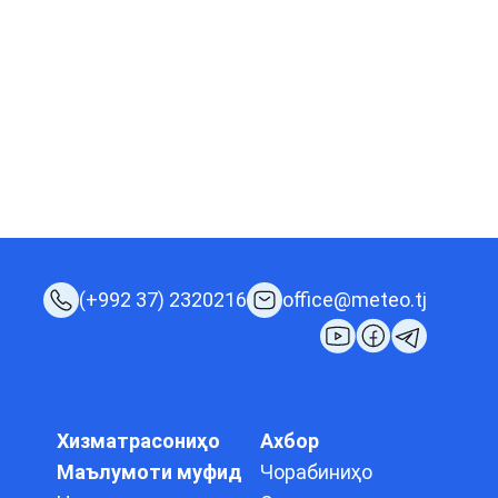
(+992 37) 2320216
office@meteo.tj
Хизматрасониҳо
Ахбор
Маълумоти муфид
Чорабиниҳо