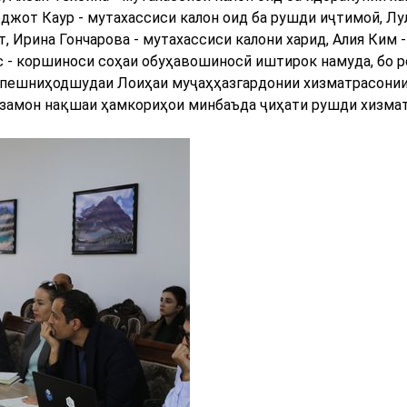
джот Каур - мутахассиси калон оид ба рушди иҷтимоӣ, Лул
, Ирина Гончарова - мутахассиси калони харид, Алия Ким -
с - коршиноси соҳаи обуҳавошиносӣ иштирок намуда, бо 
 пешниҳодшудаи Лоиҳаи муҷаҳҳазгардонии хизматрасони
амзамон нақшаи ҳамкориҳои минбаъда ҷиҳати рушди хизма