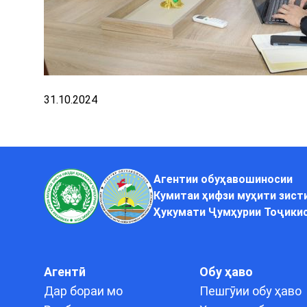
31.10.2024
Агентии обуҳавошиносии
Кумитаи ҳифзи муҳити зист
Ҳукумати Ҷумҳурии Тоҷики
Агентӣ
Обу ҳаво
Дар бораи мо
Пешгӯии обу ҳаво