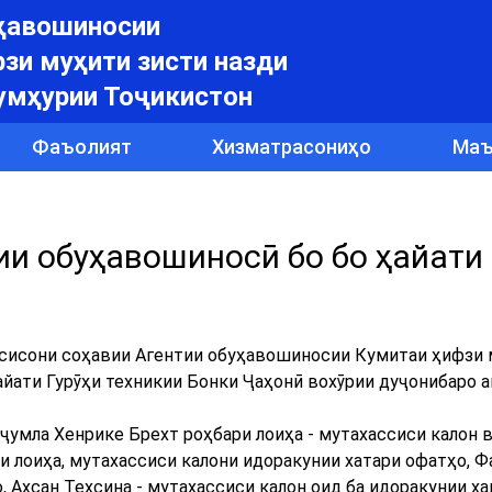
уҳавошиносии
зи муҳити зисти назди
умҳурии Тоҷикистон
Фаъолият
Хизматрасониҳо
Маъ
ии обуҳавошиносӣ бо бо ҳайати 
ассисони соҳавии Агентии обуҳавошиносии Кумитаи ҳифзи
айати Гурӯҳи техникии Бонки Ҷаҳонӣ вохӯрии дуҷонибаро 
ҷумла Хенрике Брехт роҳбари лоиҳа - мутахассиси калон в
и лоиҳа, мутахассиси калони идоракунии хатари офатҳо, 
 Ахсан Техсина - мутахассиси калон оид ба идоракунии х