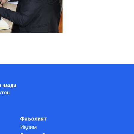
и назди
стон
Фаъолият
Иқлим