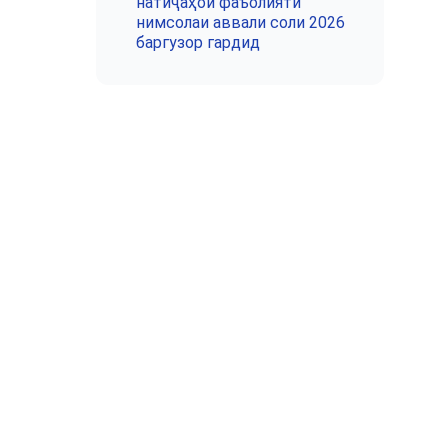
натиҷаҳои фаъолияти
нимсолаи аввали соли 2026
баргузор гардид