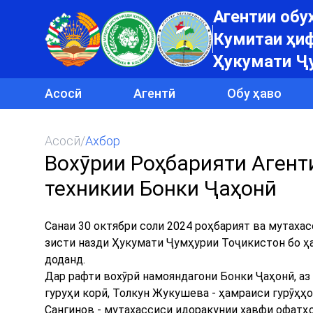
Агентии об
Кумитаи ҳиф
Ҳукумати Ҷ
Асосӣ
Агентӣ
Обу ҳаво
Асосӣ
/
Ахбор
Вохӯрии Роҳбарияти Агент
техникии Бонки Ҷаҳонӣ
Санаи 30 октябри соли 2024 роҳбарият ва мутах
зисти назди Ҳукумати Ҷумҳурии Тоҷикистон бо ҳ
доданд.
Дар рафти вохӯрӣ намояндагони Бонки Ҷаҳонӣ, аз 
гуруҳи корӣ, Толкун Жукушева - ҳамраиси гурӯҳҳо
Сангинов - мутахассиси идоракунии хавфи офатҳо,