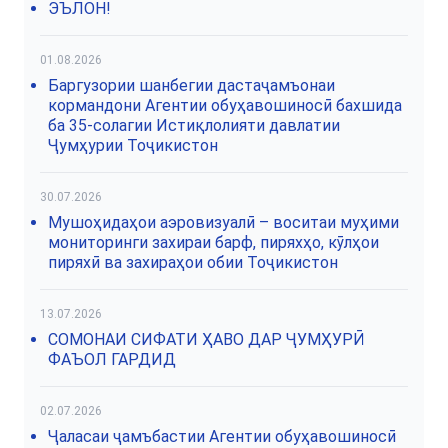
ЭЪЛОН!
01.08.2026
Баргузории шанбегии дастаҷамъонаи
кормандони Агентии обуҳавошиносӣ бахшида
ба 35-солагии Истиқлолияти давлатии
Ҷумҳурии Тоҷикистон
30.07.2026
Мушоҳидаҳои аэровизуалӣ – воситаи муҳими
мониторинги захираи барф, пиряхҳо, кӯлҳои
пиряхӣ ва захираҳои обии Тоҷикистон
13.07.2026
СОМОНАИ СИФАТИ ҲАВО ДАР ҶУМҲУРӢ
ФАЪОЛ ГАРДИД
02.07.2026
Ҷаласаи ҷамъбастии Агентии обуҳавошиносӣ