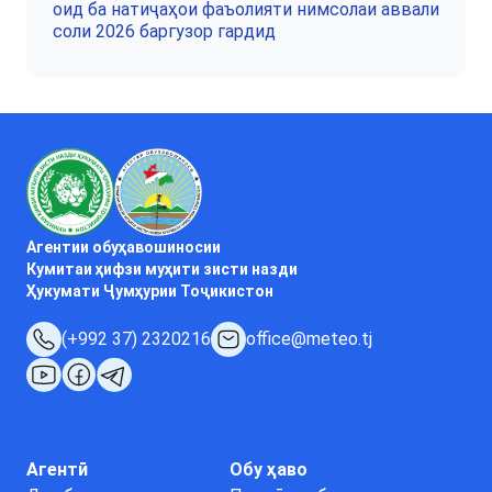
оид ба натиҷаҳои фаъолияти нимсолаи аввали
соли 2026 баргузор гардид
Агентии обуҳавошиносии
Кумитаи ҳифзи муҳити зисти назди
Ҳукумати Ҷумҳурии Тоҷикистон
(+992 37) 2320216
office@meteo.tj
Агентӣ
Обу ҳаво