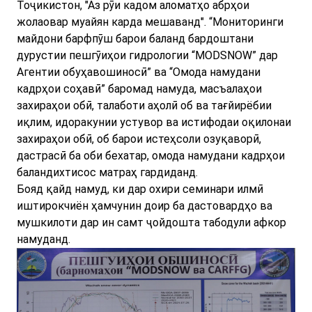
Тоҷикистон, "Аз рӯи кадом аломатҳо абрҳои
жолаовар муайян карда мешаванд". “Мониторинги
майдони барфпӯш барои баланд бардоштани
дурустии пешгӯиҳои гидрологии “MODSNOW” дар
Агентии обуҳавошиносӣ” ва “Омода намудани
кадрҳои соҳавӣ” баромад намуда, масъалаҳои
захираҳои обӣ, талаботи аҳолӣ об ва тағйирёбии
иқлим, идоракунии устувор ва истифодаи оқилонаи
захираҳои обӣ, об барои истеҳсоли озуқаворӣ,
дастрасӣ ба оби бехатар, омода намудани кадрҳои
баландихтисос матраҳ гардиданд.
Бояд қайд намуд, ки дар охири семинари илмӣ
иштирокчиён ҳамчунин доир ба дастовардҳо ва
мушкилоти дар ин самт ҷойдошта табодули афкор
намуданд.