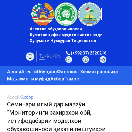
Агентии обуҳавошиносии
Кумитаи ҳифзи муҳити зисти назди
Ҳукумати Ҷумҳурии Тоҷикистон
(+992 37) 2320216
TJ
/
RU
/
EN
Асосӣ
Агентӣ
Обу ҳаво
Фаъолият
Хизматрасониҳо
Маълумоти муфид
Ахбор
Тамос
Асосӣ
/
Ахбор
Семинари илмӣ дар мавзӯи
“Мониторинги захираҳои обӣ,
истифодабарии моделҳои
обуҳавошиносӣ ҷиҳати пешгӯиҳои