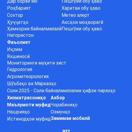
Дар бораи мо
Пешгӯии обу ҳаво
Роҳбарият
Харитаи обу ҳаво
Сохтор
Метео алерт
Ҳуҷҷатҳо
Аксҳои моҳворагӣ
Ҳамкории байналмилалӣ
Пешгӯии обу ҳаво
Нигористон
Фаъолият
Иқлим
Яхшиносӣ
Мониторинги муҳити зист
Гидрология
Агрометеорология
Шӯъбаҳо ва Марказҳо
Соли 2025 - Соли байналмиллалии ҳифзи пиряхҳо
Хизматрасониҳо
Ахбор
Маълумоти муфид
Чорабиниҳо
Нашрияҳо
Озмунҳо
Замимаи мобилӣ
Истинодҳои муфид