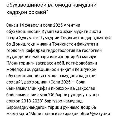
обуҳавошиносӣ ва омода намудани
кадрҳои соҳавӣ”
Санаи 14 феврали соли 2025 Агентии
обуҳавошиносии Кумитаи ҳифзи муҳити зисти
назди Ҳукумати Ҷумҳурии Тоҷикистон дар ҳамкорӣ
бо Донишгоҳи миллии
Тоҷикистон факултети
геология, кафедраи гидрогеология ва геологияи
муҳандисӣ семинари илмиро доир ба мавзӯи
“Мониторинги захираҳои обӣ, истифодабарии
моделҳои обуҳавошиносӣ ҷиҳати пешгӯиҳои
обуҳавошиносӣ ва омода намудани кадрҳои
соҳавӣ”, дар ҳошияи «Соли 2025 — Соли
байналмилалии ҳифзи пиряхҳо» ва Даҳсолаи
байналмилалии амал “Об барои рушди устувор,
солҳои 2018-2028” баргузор намуданд.
Баромадкунандагон тариқи рӯйнамо доир ба
мавзӯъҳои “Мониторинги захираҳои обии Ҷумҳурии