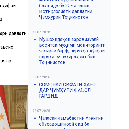
а ҳифзи
бахшида ба 35-солагии
Истиқлолияти давлатии
Ҷумҳурии Тоҷикистон
з
30.07.2026
ари давлати
Мушоҳидаҳои аэровизуалӣ –
воситаи муҳими мониторинги
таъсис
захираи барф, пиряхҳо, кӯлҳои
пиряхӣ ва захираҳои обии
дигар
Тоҷикистон
13.07.2026
СОМОНАИ СИФАТИ ҲАВО
ДАР ҶУМҲУРӢ ФАЪОЛ
ГАРДИД
02.07.2026
Ҷаласаи ҷамъбастии Агентии
обуҳавошиносӣ оид ба