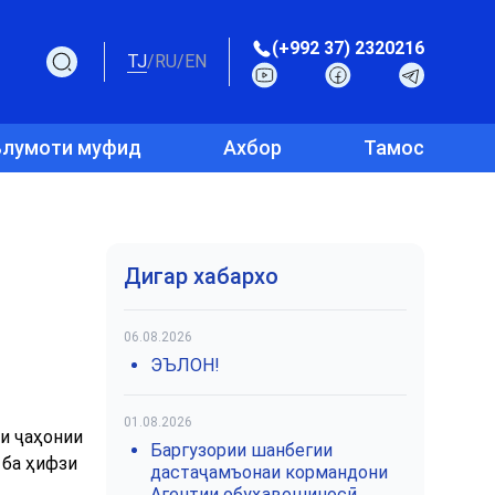
(+992 37) 2320216
TJ
/
RU
/
EN
лумоти муфид
Ахбор
Тамос
Дигар хабархо
06.08.2026
ЭЪЛОН!
01.08.2026
и ҷаҳонии
Баргузории шанбегии
 ба ҳифзи
дастаҷамъонаи кормандони
Агентии обуҳавошиносӣ