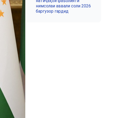
натиҷаҳои фаъолияти
нимсолаи аввали соли 2026
баргузор гардид