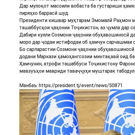
Дар мулоқот масоили вобаста ба густариши ҳамк
пиряҳхо баррасӣ шуд.
Президенти кишвар муҳтарам Эмомалӣ Раҳмон ме
ташаббусҳои ҷаҳонии Тоҷикистон, аз ҷумла дар с
Дабири кулли Созмони ҷаҳонии обуҳавошиносӣ да
моро дар ҷодаи истифодаи об ҳамчун сарчашмаи 
Бо сарпарастии Созмони ҷаҳонии обуҳавошиносӣ
додани Маркази ҳамоҳангсозии минтақавӣ оид б
Ҳамчунин, атрофи ташаббуси Тоҷикистону Фаронс
мавзуъҳои мавриди таваҷҷуҳи муштарак табодул
Манбаъ:
https://president.tj/event/news/50871