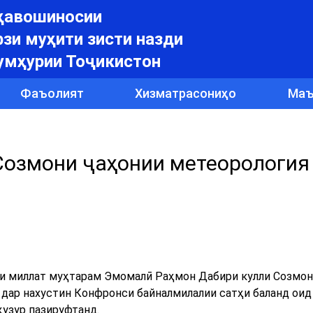
уҳавошиносии
зи муҳити зисти назди
умҳурии Тоҷикистон
Фаъолият
Хизматрасониҳо
Маъ
Созмони ҷаҳонии метеорология
и миллат муҳтарам Эмомалӣ Раҳмон Дабири кулли Созмон
 дар нахустин Конфронси байналмилалии сатҳи баланд оид
ҳузур пазируфтанд.