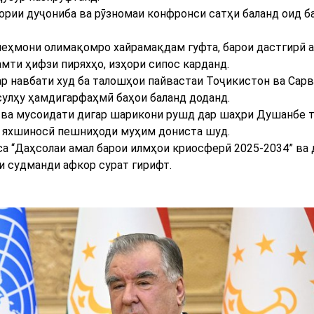
ории дуҷониба ва рӯзномаи конфронси сатҳи баланд оид б
ҳмони олимақомро хайрамақдам гуфта, барои дастгирӣ а
амти ҳифзи пиряхҳо, изҳори сипос карданд.
р навбати худ ба талошҳои пайвастаи Тоҷикистон ва Сарв
сулҳу ҳамдигарфаҳмӣ баҳои баланд доданд.
 ва мусоидати дигар шарикони рушд дар шаҳри Душанбе 
а яхшиносӣ пешниҳоди муҳим дониста шуд.
а “Даҳсолаи амал барои илмҳои криосферӣ 2025-2034” ва 
и судманди афкор сурат гирифт.