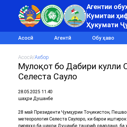
Агентии об
Кумитаи ҳиф
Ҳукумати Ҷ
Асосӣ
Агентӣ
Обу ҳаво
Асосӣ
/
Ахбор
Мулоқот бо Дабири кулли 
Селеста Сауло
28.05.2025 11.40
шаҳри Душанбе
28 май Президенти Ҷумҳурии Тоҷикистон, Пешво
метеорология Селеста Саулоро, ки барои иштирок
пиряхҳо ба шаҳри Душанбе ташриф оварданд, ба 