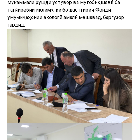
мукаммали рушди устувор ва мутобиқшавӣ ба
тағйирёбии иқлим», ки бо дастгирии Фонди
умумиҷаҳонии экологӣ амалӣ мешавад, баргузор
гардид.