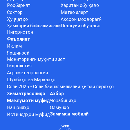
Роҳбарият
Харитаи обу ҳаво
Сохтор
Метео алерт
Ҳуҷҷатҳо
Аксҳои моҳворагӣ
Ҳамкории байналмилалӣ
Пешгӯии обу ҳаво
Нигористон
Фаъолият
Иқлим
Яхшиносӣ
Мониторинги муҳити зист
Гидрология
Агрометеорология
Шӯъбаҳо ва Марказҳо
Соли 2025 - Соли байналмиллалии ҳифзи пиряхҳо
Хизматрасониҳо
Ахбор
Маълумоти муфид
Чорабиниҳо
Нашрияҳо
Озмунҳо
Замимаи мобилӣ
Истинодҳои муфид