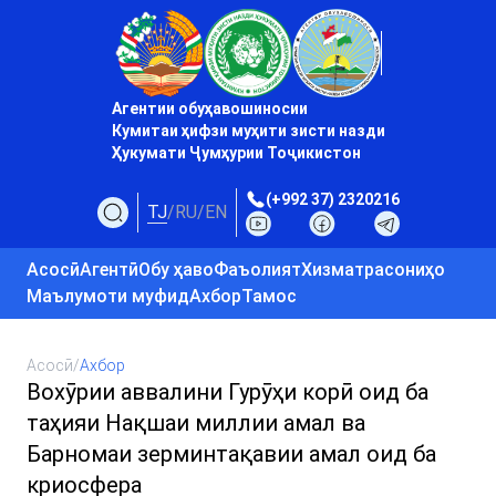
Агентии обуҳавошиносии
Кумитаи ҳифзи муҳити зисти назди
Ҳукумати Ҷумҳурии Тоҷикистон
(+992 37) 2320216
TJ
/
RU
/
EN
Асосӣ
Агентӣ
Обу ҳаво
Фаъолият
Хизматрасониҳо
Маълумоти муфид
Ахбор
Тамос
Асосӣ
/
Ахбор
Вохӯрии аввалини Гурӯҳи корӣ оид ба
таҳияи Нақшаи миллии амал ва
Барномаи зерминтақавии амал оид ба
криосфера