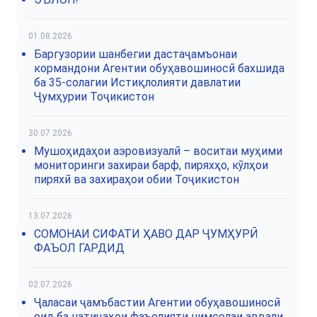
01.08.2026
Баргузории шанбегии дастаҷамъонаи
кормандони Агентии обуҳавошиносӣ бахшида
ба 35-солагии Истиқлолияти давлатии
Ҷумҳурии Тоҷикистон
30.07.2026
Мушоҳидаҳои аэровизуалӣ – воситаи муҳими
мониторинги захираи барф, пиряхҳо, кӯлҳои
пиряхӣ ва захираҳои обии Тоҷикистон
13.07.2026
СОМОНАИ СИФАТИ ҲАВО ДАР ҶУМҲУРӢ
ФАЪОЛ ГАРДИД
02.07.2026
Ҷаласаи ҷамъбастии Агентии обуҳавошиносӣ
оид ба натиҷаҳои фаъолияти нимсолаи аввали