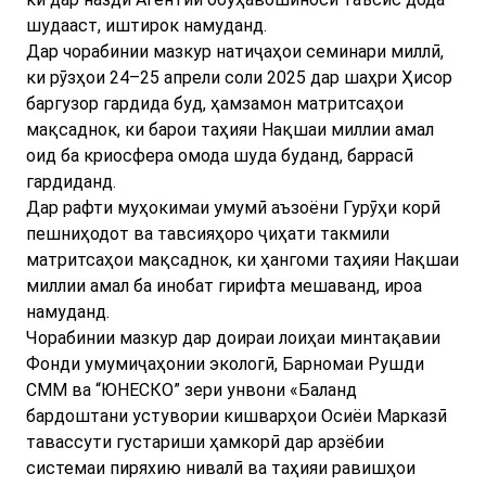
шудааст, иштирок намуданд.
Дар чорабинии мазкур натиҷаҳои семинари миллӣ,
ки рӯзҳои 24–25 апрели соли 2025 дар шаҳри Ҳисор
баргузор гардида буд, ҳамзамон матритсаҳои
мақсаднок, ки барои таҳияи Нақшаи миллии амал
оид ба криосфера омода шуда буданд, баррасӣ
гардиданд.
Дар рафти муҳокимаи умумӣ аъзоёни Гурӯҳи корӣ
пешниҳодот ва тавсияҳоро ҷиҳати такмили
матритсаҳои мақсаднок, ки ҳангоми таҳияи Нақшаи
миллии амал ба инобат гирифта мешаванд, ироа
намуданд.
Чорабинии мазкур дар доираи лоиҳаи минтақавии
Фонди умумиҷаҳонии экологӣ, Барномаи Рушди
СММ ва “ЮНЕСКО” зери унвони «Баланд
бардоштани устувории кишварҳои Осиёи Марказӣ
тавассути густариши ҳамкорӣ дар арзёбии
системаи пиряхию нивалӣ ва таҳияи равишҳои