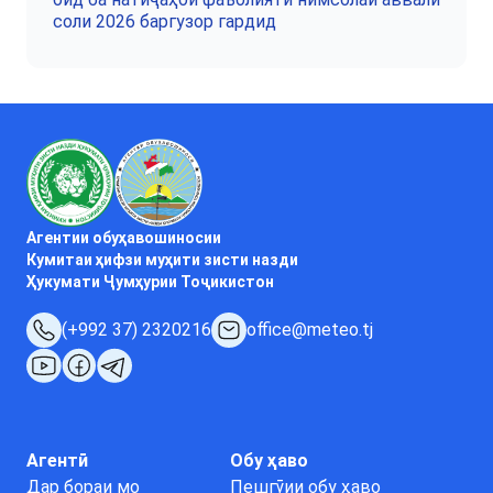
соли 2026 баргузор гардид
Агентии обуҳавошиносии
Кумитаи ҳифзи муҳити зисти назди
Ҳукумати Ҷумҳурии Тоҷикистон
(+992 37) 2320216
office@meteo.tj
Агентӣ
Обу ҳаво
Дар бораи мо
Пешгӯии обу ҳаво