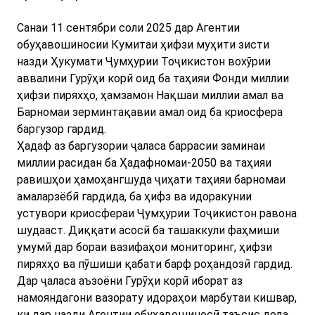
Санаи 11 сентябри соли 2025 дар Агентии
обуҳавошиносии Кумитаи ҳифзи муҳити зисти
назди Ҳукумати Ҷумҳурии Тоҷикистон вохӯрии
аввалини Гурӯҳи корӣ оид ба таҳияи Фонди миллии
ҳифзи пиряхҳо, ҳамзамон Нақшаи миллии амал ва
Барномаи зерминтақавии амал оид ба криосфера
баргузор гардид.
Ҳадаф аз баргузории ҷаласа баррасии заминаи
миллии расидан ба Ҳадафномаи-2050 ва таҳияи
равишҳои ҳамоҳангшуда ҷиҳати таҳияи барномаи
амаларзёбӣ гардида, ба ҳифз ва идоракунии
устувори криосфераи Ҷумҳурии Тоҷикистон равона
шудааст. Диққати асосӣ ба ташаккули фаҳмиши
умумӣ дар бораи вазифаҳои мониторинг, ҳифзи
пиряхҳо ва пӯшиши қабати барф роҳандозӣ гардид.
Дар ҷаласа аъзоёни Гурӯҳи корӣ иборат аз
намояндагони вазорату идораҳои марбутаи кишвар,
ки дар назди Агентии обуҳавошиносӣ таъсис дода