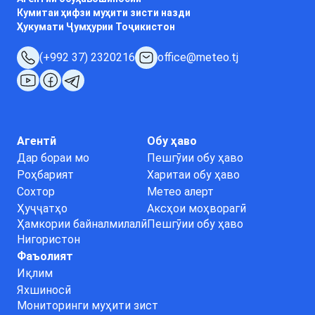
Кумитаи ҳифзи муҳити зисти назди
Ҳукумати Ҷумҳурии Тоҷикистон
(+992 37) 2320216
office@meteo.tj
Агентӣ
Обу ҳаво
Дар бораи мо
Пешгӯии обу ҳаво
Роҳбарият
Харитаи обу ҳаво
Сохтор
Метео алерт
Ҳуҷҷатҳо
Аксҳои моҳворагӣ
Ҳамкории байналмилалӣ
Пешгӯии обу ҳаво
Нигористон
Фаъолият
Иқлим
Яхшиносӣ
Мониторинги муҳити зист