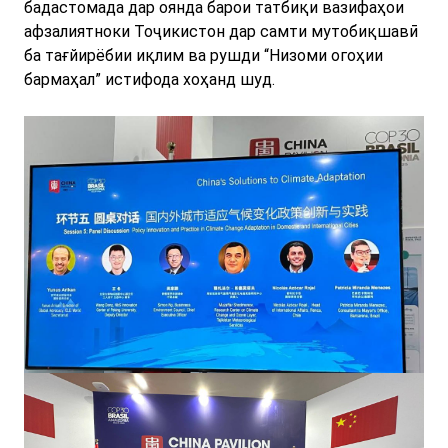
бадастомада дар оянда барои татбиқи вазифаҳои
aфзалиятноки Тоҷикистон дар самти мутобиқшавӣ
ба тағйирёбии иқлим ва рушди “Низоми огоҳии
бармаҳал” истифода хоҳанд шуд.