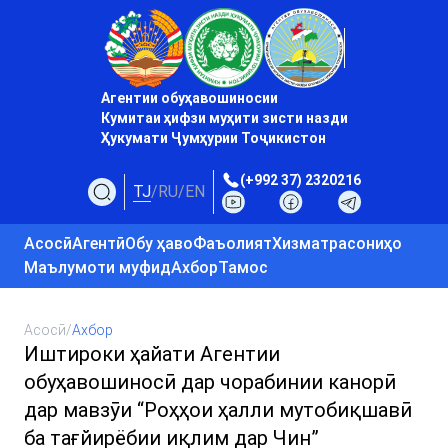
Агентии обуҳавошиносии
Кумитаи ҳифзи муҳити зисти назди
Ҳукумати Ҷумҳурии Тоҷикистон
(+992 37) 2320216
TJ
/
RU
/
EN
Асосӣ
Агентӣ
Обу ҳаво
Фаъолият
Хизматрасониҳо
Маълумоти муфид
Ахбор
Тамос
Асосӣ
/
Ахбор
Иштироки ҳайати Агентии
обуҳавошиносӣ дар чорабинии канорӣ
дар мавзӯи “Роҳҳои ҳалли мутобиқшавӣ
ба тағйирёбии иқлим дар Чин”