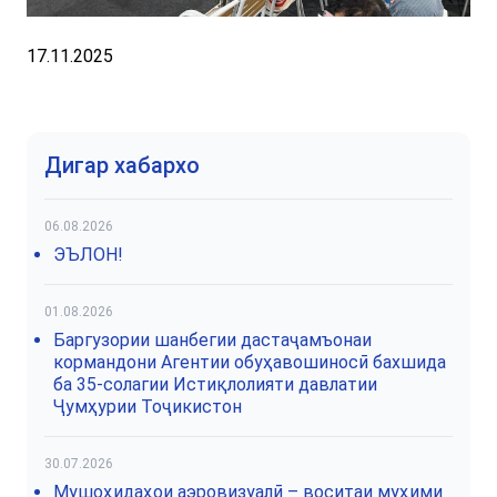
17.11.2025
Дигар хабархо
06.08.2026
ЭЪЛОН!
01.08.2026
Баргузории шанбегии дастаҷамъонаи
кормандони Агентии обуҳавошиносӣ бахшида
ба 35-солагии Истиқлолияти давлатии
Ҷумҳурии Тоҷикистон
30.07.2026
Мушоҳидаҳои аэровизуалӣ – воситаи муҳими