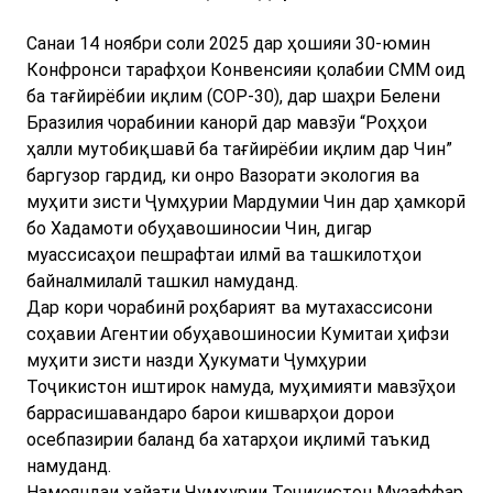
Санаи 14 ноябри соли 2025 дар ҳошияи 30-юмин
Конфронси тарафҳои Конвенсияи қолабии СММ оид
ба тағйирёбии иқлим (СОР-30), дар шаҳри Белени
Бразилия чорабинии канорӣ дар мавзӯи “Роҳҳои
ҳалли мутобиқшавӣ ба тағйирёбии иқлим дар Чин”
баргузор гардид, ки онро Вазорати экология ва
муҳити зисти Ҷумҳурии Мардумии Чин дар ҳамкорӣ
бо Хадамоти обуҳавошиносии Чин, дигар
муассисаҳои пешрафтаи илмӣ ва ташкилотҳои
байналмилалӣ ташкил намуданд.
Дар кори чорабинӣ роҳбарият ва мутахассисони
соҳавии Агентии обуҳавошиносии Кумитаи ҳифзи
муҳити зисти назди Ҳукумати Ҷумҳурии
Тоҷикистон иштирок намуда, муҳимияти мавзӯҳои
баррасишавандаро барои кишварҳои дорои
осебпазирии баланд ба хатарҳои иқлимӣ таъкид
намуданд.
Намояндаи ҳайати Ҷумҳурии Тоҷикистон Музаффар