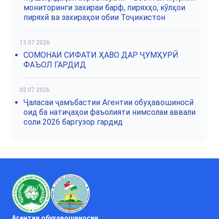
мониторинги захираи барф, пиряхҳо, кӯлҳои
пиряхӣ ва захираҳои обии Тоҷикистон
13.07.2026
СОМОНАИ СИФАТИ ҲАВО ДАР ҶУМҲУРӢ
ФАЪОЛ ГАРДИД
02.07.2026
Ҷаласаи ҷамъбастии Агентии обуҳавошиносӣ
оид ба натиҷаҳои фаъолияти нимсолаи аввали
соли 2026 баргузор гардид
Агентии обуҳавошиносии