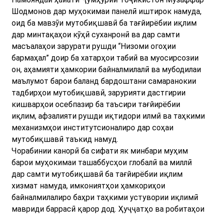
Шодмонов дар муҳокимаи панелӣ иштирок намуда,
оид ба мавзӯи мутобиқшавӣ ба тағйирёбии иқлим
дар минтақаҳои кӯҳӣ суханронӣ ва дар самти
масъалаҳои зарурати рушди “Низоми огоҳии
бармаҳал” доир ба хатарҳои табиӣ ва муосирсозии
он, аҳамияти ҳамкории байналмилалӣ ва мубодилаи
маълумот барои баланд бардоштани самаранокии
тадбирҳои мутобиқшавӣ, зарурияти дастгирии
кишварҳои осебпазир ба таъсири тағйирёбии
иқлим, афзалияти рушди иқтидори илмӣ ва таҳкими
механизмҳои институтсионалиро дар соҳаи
мутобиқшавӣ таъкид намуд.
Чорабинии канорӣ ба сифати як минбари муҳим
барои муҳокимаи ташаббусҳои глобалӣ ва миллӣ
дар самти мутобиқшавӣ ба тағйирёбии иқлим
хизмат намуда, имкониятҳои ҳамкориҳои
байналмилалиро баҳри таҳкими устувории иқлимӣ
мавриди баррасӣ қарор дод. Ҳуҷҷатҳо ва робитаҳои