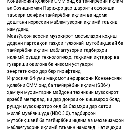
Конвенсияи қолабии СММ оид ба тағйирёбии иқлим
ва Созишномаи Парижро дар шароити афзоиши
таъсири манфии тағйирёбии иқлим ва идома
доштани норасоии маблағгузории иқлимӣ таъкид
намуданд.
Мавзӯъҳои асосии музокирот масъалаҳои коҳиш
додани партовҳои газҳои гулхонаӣ, мутобиқшавӣ ба
тағйирёбии иқлим, маблағгузории тадбирҳои
иқлимӣ, рушди технологияҳо, таҳкими иқтидор ва
гузариши одилона ба низоми устувори
энергетикиро дар бар гирифтанд.
Иҷлосияи 64-уми мақомоти ёрирасони Конвенсияи
қолабии СММ оид ба тағйирёбии иқлим (SB64)
ҳамчун муҳимтарин майдони техникии музокирот
арзёбӣ мегардад, ки дар доираи он кишварҳо бояд
рушди музокиротро оид ба Саҳмҳои дар сатҳи
миллӣ муайяншуда (NDC 3.0), тадбирҳои
мутобиқшавӣ ба тағйирёбии иқлим ва механизмҳои
маблағгузории иқлимӣ таъмин намоянд. Натиҷаҳои