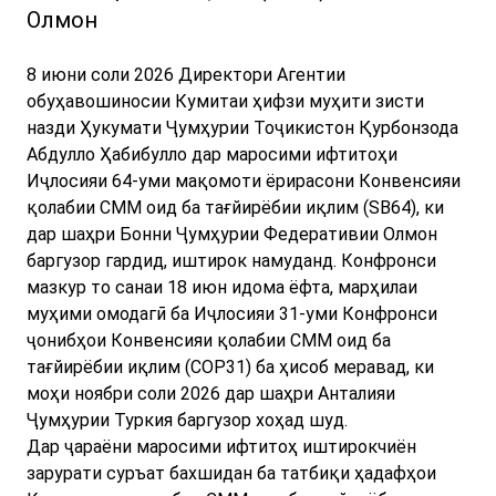
Олмон
8 июни соли 2026 Директори Агентии
обуҳавошиносии Кумитаи ҳифзи муҳити зисти
назди Ҳукумати Ҷумҳурии Тоҷикистон Қурбонзода
Абдулло Ҳабибулло дар маросими ифтитоҳи
Иҷлосияи 64-уми мақомоти ёрирасони Конвенсияи
қолабии СММ оид ба тағйирёбии иқлим (SB64), ки
дар шаҳри Бонни Ҷумҳурии Федеративии Олмон
баргузор гардид, иштирок намуданд. Конфронси
мазкур то санаи 18 июн идома ёфта, марҳилаи
муҳими омодагӣ ба Иҷлосияи 31-уми Конфронси
ҷонибҳои Конвенсияи қолабии СММ оид ба
тағйирёбии иқлим (COP31) ба ҳисоб меравад, ки
моҳи ноябри соли 2026 дар шаҳри Анталияи
Ҷумҳурии Туркия баргузор хоҳад шуд.
Дар ҷараёни маросими ифтитоҳ иштирокчиён
зарурати суръат бахшидан ба татбиқи ҳадафҳои