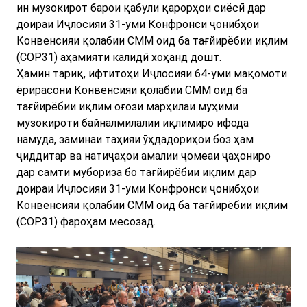
ин музокирот барои қабули қарорҳои сиёсӣ дар
доираи Иҷлосияи 31-уми Конфронси ҷонибҳои
Конвенсияи қолабии СММ оид ба тағйирёбии иқлим
(COP31) аҳамияти калидӣ хоҳанд дошт.
Ҳамин тариқ, ифтитоҳи Иҷлосияи 64-уми мақомоти
ёрирасони Конвенсияи қолабии СММ оид ба
тағйирёбии иқлим оғози марҳилаи муҳими
музокироти байналмилалии иқлимиро ифода
намуда, заминаи таҳияи ӯҳдадориҳои боз ҳам
ҷиддитар ва натиҷаҳои амалии ҷомеаи ҷаҳониро
дар самти мубориза бо тағйирёбии иқлим дар
доираи Иҷлосияи 31-уми Конфронси ҷонибҳои
Конвенсияи қолабии СММ оид ба тағйирёбии иқлим
(COP31) фароҳам месозад.