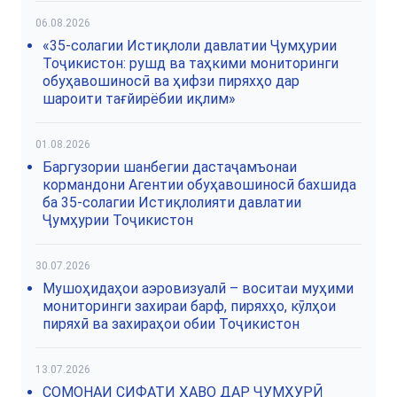
06.08.2026
«35-солагии Истиқлоли давлатии Ҷумҳурии
Тоҷикистон: рушд ва таҳкими мониторинги
обуҳавошиносӣ ва ҳифзи пиряхҳо дар
шароити тағйирёбии иқлим»
01.08.2026
Баргузории шанбегии дастаҷамъонаи
кормандони Агентии обуҳавошиносӣ бахшида
ба 35-солагии Истиқлолияти давлатии
Ҷумҳурии Тоҷикистон
30.07.2026
Мушоҳидаҳои аэровизуалӣ – воситаи муҳими
мониторинги захираи барф, пиряхҳо, кӯлҳои
пиряхӣ ва захираҳои обии Тоҷикистон
13.07.2026
СОМОНАИ СИФАТИ ҲАВО ДАР ҶУМҲУРӢ