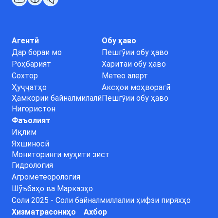
Агентӣ
Обу ҳаво
Дар бораи мо
Пешгӯии обу ҳаво
Роҳбарият
Харитаи обу ҳаво
Сохтор
Метео алерт
Ҳуҷҷатҳо
Аксҳои моҳворагӣ
Ҳамкории байналмилалӣ
Пешгӯии обу ҳаво
Нигористон
Фаъолият
Иқлим
Яхшиносӣ
Мониторинги муҳити зист
Гидрология
Агрометеорология
Шӯъбаҳо ва Марказҳо
Соли 2025 - Соли байналмиллалии ҳифзи пиряхҳо
Хизматрасониҳо
Ахбор