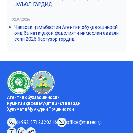
ФАЪОЛ ГАРДИД
02.07.2026
Ҷаласаи ҷамъбастии Агентии обуҳавошиносӣ
оид ба натиҷаҳои фаъолияти нимсолаи аввали
соли 2026 баргузор гардид
Агентии обуҳавошиносии
Кумитаи ҳифзи муҳити зисти назди
Ҳукумати Ҷумҳурии Тоҷикистон
(+992 37) 2320216
office@meteo.tj