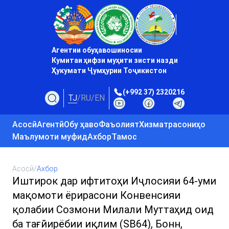
Агентии обуҳавошиносии
Кумитаи ҳифзи муҳити зисти назди
Ҳукумати Ҷумҳурии Тоҷикистон
(+992 37) 2320216
TJ
/
RU
/
EN
Асосӣ
Агентӣ
Обу ҳаво
Фаъолият
Хизматрасониҳо
Маълумоти муфид
Ахбор
Тамос
Асосӣ
/
Ахбор
Иштирок дар ифтитоҳи Иҷлосияи 64-уми
мақомоти ёрирасони Конвенсияи
қолабии Созмони Милали Муттаҳид оид
ба тағйирёбии иқлим (SB64), Бонн,