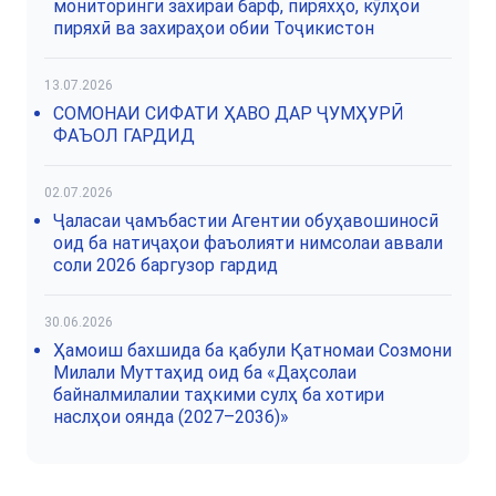
мониторинги захираи барф, пиряхҳо, кӯлҳои
пиряхӣ ва захираҳои обии Тоҷикистон
13.07.2026
СОМОНАИ СИФАТИ ҲАВО ДАР ҶУМҲУРӢ
ФАЪОЛ ГАРДИД
02.07.2026
Ҷаласаи ҷамъбастии Агентии обуҳавошиносӣ
оид ба натиҷаҳои фаъолияти нимсолаи аввали
соли 2026 баргузор гардид
30.06.2026
Ҳамоиш бахшида ба қабули Қатномаи Созмони
Милали Муттаҳид оид ба «Даҳсолаи
байналмилалии таҳкими сулҳ ба хотири
наслҳои оянда (2027–2036)»