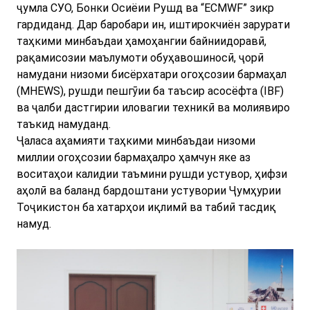
ҷумла СУО, Бонки Осиёии Рушд ва “ECMWF” зикр
гардиданд. Дар баробари ин, иштирокчиён зарурати
таҳкими минбаъдаи ҳамоҳангии байниидоравӣ,
рақамисозии маълумоти обуҳавошиносӣ, ҷорӣ
намудани низоми бисёрхатари огоҳсозии бармаҳал
(MHEWS), рушди пешгӯии ба таъсир асосёфта (IBF)
ва ҷалби дастгирии иловагии техникӣ ва молиявиро
таъкид намуданд.
Ҷаласа аҳамияти таҳкими минбаъдаи низоми
миллии огоҳсозии бармаҳалро ҳамчун яке аз
воситаҳои калидии таъмини рушди устувор, ҳифзи
аҳолӣ ва баланд бардоштани устувории Ҷумҳурии
Тоҷикистон ба хатарҳои иқлимӣ ва табиӣ тасдиқ
намуд.