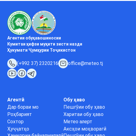
Агентии обуҳавошиносии
Кумитаи ҳифзи муҳити зисти назди
Ҳукумати Ҷумҳурии Тоҷикистон
(+992 37) 2320216
office@meteo.tj
Агентӣ
Обу ҳаво
Дар бораи мо
Пешгӯии обу ҳаво
Роҳбарият
Харитаи обу ҳаво
Сохтор
Метео алерт
Ҳуҷҷатҳо
Аксҳои моҳворагӣ
Ҳамкории байналмилалӣ
Пешгӯии обу ҳаво