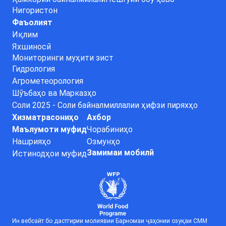
Нигористон
Фаъолият
Иқлим
Яхшиносӣ
Мониторинги муҳити зист
Гидрология
Агрометеорология
Шӯъбаҳо ва Марказҳо
Соли 2025 - Соли байналмиллалии ҳифзи пиряхҳо
Хизматрасониҳо
Ахбор
Маълумоти муфид
Чорабиниҳо
Нашрияҳо
Озмунҳо
Замимаи мобилӣ
Истинодҳои муфид
Ин вебсайт бо дастгирии молиявии Барномаи ҷаҳонии озуқаи СММ