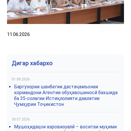
11.06.2026
Дигар хабархо
01.08.2026
Баргузории шанбегии дастаҷамъонаи
кормандони Агентии обуҳавошиносӣ бахшида
ба 35-солагии Истиқлолияти давлатии
Ҷумҳурии Тоҷикистон
30.07.2026
Мушоҳидаҳои аэровизуалӣ – воситаи муҳими