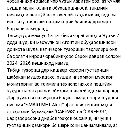
чорабиниҳои ҳамаи чор ҷузъи Харитаи роҳ, аз ҷумла
рушди мониторинги обуҳавошиносӣ, такмили
низомҳои пешгӯӣ ва огоҳсозӣ, таҳкими иқтидори
институтсионалӣ ва ҳамкории байниидоравиро
баррасӣ намуданд,.
Таваҷҷуҳи махсус ба татбиқи чорабиниҳои Ҷузъи 2
дода шуд, ки масъули он Агентии обуҳавошиносӣ
дониста шуда, натиҷаҳои гузориши таҳлилиро оид
ба ҳолати иҷрои чорабиниҳоро барои давраи солҳои
2024–2026 пешниҳод намуд.
Тибқи гузориш дар кишвар корҳои густариши
шабакаи мушоҳидаҳо, рушди низомҳои муосири
мониторинг ва такмили технологияҳои пешгӯии
зуҳуроти хатарноки обуҳавошиносӣ идома доранд.
Дар руйхати натиҷаҳои бадастомада, ҷорӣ шудани
низоми “SMARTMET Alert”, фаъолияти низомҳои
огоҳсозии бармаҳали “CAFEWS” ва “CARFFGS”,
барқарорсозии дидбонгоҳҳои обсанҷӣ, инчунин
густариши ҳамкорӣ бо шарикони байналмилалӣ, аз