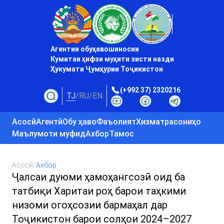
Агентии обуҳавошиносии
Кумитаи ҳифзи муҳити зисти назди
Ҳукумати Ҷумҳурии Тоҷикистон
(+992 37) 2320216
TJ
/
RU
/
EN
Асосӣ
Агентӣ
Обу ҳаво
Фаъолият
Хизматрасониҳо
Маълумоти муфид
Ахбор
Тамос
Асосӣ
/
Ахбор
Ҷалсаи дуюми ҳамоҳангсозӣ оид ба
татбиқи Харитаи роҳ барои таҳкими
низоми огоҳсозии бармаҳал дар
Тоҷикистон барои солҳои 2024–2027