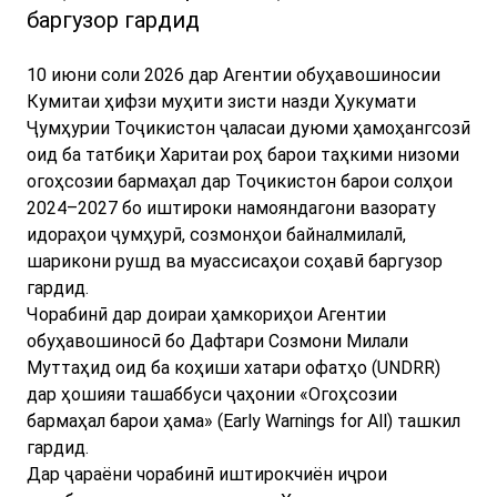
баргузор гардид
10 июни соли 2026 дар Агентии обуҳавошиносии
Кумитаи ҳифзи муҳити зисти назди Ҳукумати
Ҷумҳурии Тоҷикистон ҷаласаи дуюми ҳамоҳангсозӣ
оид ба татбиқи Харитаи роҳ барои таҳкими низоми
огоҳсозии бармаҳал дар Тоҷикистон барои солҳои
2024–2027 бо иштироки намояндагони вазорату
идораҳои ҷумҳурӣ, созмонҳои байналмилалӣ,
шарикони рушд ва муассисаҳои соҳавӣ баргузор
гардид.
Чорабинӣ дар доираи ҳамкориҳои Агентии
обуҳавошиносӣ бо Дафтари Созмони Милали
Муттаҳид оид ба коҳиши хатари офатҳо (UNDRR)
дар ҳошияи ташаббуси ҷаҳонии «Огоҳсозии
бармаҳал барои ҳама» (Early Warnings for All) ташкил
гардид.
Дар ҷараёни чорабинӣ иштирокчиён иҷрои