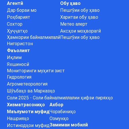
Агентӣ
Обу ҳаво
Дар бораи мо
Пешгӯии обу ҳаво
Роҳбарият
Харитаи обу ҳаво
Сохтор
Метео алерт
Ҳуҷҷатҳо
Аксҳои моҳворагӣ
Ҳамкории байналмилалӣ
Пешгӯии обу ҳаво
Нигористон
Фаъолият
Иқлим
Яхшиносӣ
Мониторинги муҳити зист
Гидрология
Агрометеорология
Шӯъбаҳо ва Марказҳо
Соли 2025 - Соли байналмиллалии ҳифзи пиряхҳо
Хизматрасониҳо
Ахбор
Маълумоти муфид
Чорабиниҳо
Нашрияҳо
Озмунҳо
Замимаи мобилӣ
Истинодҳои муфид