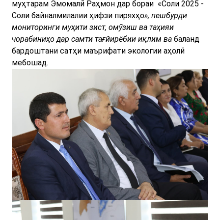
муҳтарам Эмомалӣ Раҳмон дар бораи
«Соли 2025 -
Соли байналмилалии ҳифзи пиряхҳо
», пешбурди
мониторинги муҳити зист, омӯзиш ва таҳияи
чорабиниҳо дар самти тағйирёбии иқлим ва
баланд
бардоштани сатҳи маърифати экологии аҳолӣ
мебошад.