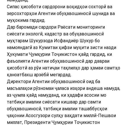
Сипас ҳисоботи сардорони воҳидҳои сохторӣ ва
зерсохторҳои Агентии обуҳавошиносӣ шунида ва
муҳокима гардид.
Дар баромади сардори Раёсати мониторинги
сиёсати экологӣ, кадастр ва обуҳавошиносӣ
муҳтарам Шукурзода Исфандиёр Шукур бо
намояндагӣ аз Кумитаи ҳифзи муҳити зисти назди
Ҳукумати Ҷумҳурии Тоҷикистон қайд гардид, ки
фаъолияти Агентии обуҳавошиносӣ дар давраи
ҳисоботӣ аз рӯи натиҷаи таҳлилҳо дар ҳамаи самтҳо
қаноатбахш арзёбӣ мегардад.
Директори Агентии обуҳавошиносӣ оид ба
масъалаҳои рӯзномаи ҷаласа изҳори андеша намуда,
аз ҷумла қайд намуданд, ки ҳадафи асосии мо
татбиқи амалии сиёсати кишвар дар самти
обуҳавошиносӣ, татбиқи амалии ташаббусҳои
ҷаҳонии Асосгузори сулҳу ваҳдати миллӣ-Пешвои
миллат, Президенти Ҷумҳурии Тоҷикистон