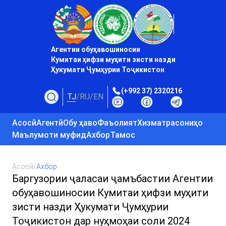
Агентии обуҳавошиносии
Кумитаи ҳифзи муҳити зисти назди
Ҳукумати Ҷумҳурии Тоҷикистон
(+992 37) 2320216
TJ
/
RU
/
EN
Асосӣ
Агентӣ
Обу ҳаво
Фаъолият
Хизматрасониҳо
Маълумоти муфид
Ахбор
Тамос
Асосӣ
/
Ахбор
Баргузории ҷаласаи ҷамъбастии Агентии
обуҳавошиносии Кумитаи ҳифзи муҳити
зисти назди Ҳукумати Ҷумҳурии
Тоҷикистон дар нуҳмоҳаи соли 2024