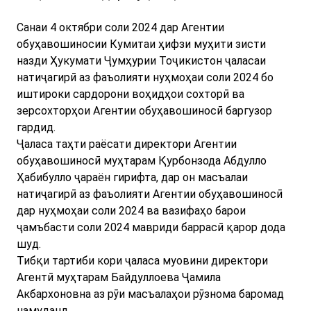
Санаи 4 октябри соли 2024 дар Агентии
обуҳавошиносии Кумитаи ҳифзи муҳити зисти
назди Ҳукумати Ҷумҳурии Тоҷикистон ҷаласаи
натиҷагирӣ аз фаъолияти нуҳмоҳаи соли 2024 бо
иштироки сардорони воҳидҳои сохторӣ ва
зерсохторҳои Агентии обуҳавошиносӣ баргузор
гардид.
Ҷаласа таҳти раёсати директори Агентии
обуҳавошиносӣ муҳтарам Қурбонзода Абдулло
Ҳабибулло ҷараён гирифта, дар он масъалаи
натиҷагирӣ аз фаъолияти Агентии обуҳавошиносӣ
дар нуҳмоҳаи соли 2024 ва вазифаҳо барои
ҷамъбасти соли 2024 мавриди баррасӣ қарор дода
шуд.
Тибқи тартиби кори ҷаласа муовини директори
Агентӣ муҳтарам Байдуллоева Ҷамила
Акбархоновна аз рӯи масъалаҳои рӯзнома баромад
намуданд.