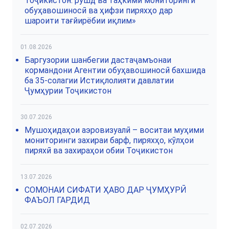
Тоҷикистон: рушд ва таҳкими мониторинги
обуҳавошиносӣ ва ҳифзи пиряхҳо дар
шароити тағйирёбии иқлим»
01.08.2026
Баргузории шанбегии дастаҷамъонаи
кормандони Агентии обуҳавошиносӣ бахшида
ба 35-солагии Истиқлолияти давлатии
Ҷумҳурии Тоҷикистон
30.07.2026
Мушоҳидаҳои аэровизуалӣ – воситаи муҳими
мониторинги захираи барф, пиряхҳо, кӯлҳои
пиряхӣ ва захираҳои обии Тоҷикистон
13.07.2026
СОМОНАИ СИФАТИ ҲАВО ДАР ҶУМҲУРӢ
ФАЪОЛ ГАРДИД
02.07.2026