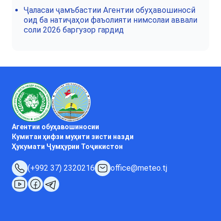
Ҷаласаи ҷамъбастии Агентии обуҳавошиносӣ
оид ба натиҷаҳои фаъолияти нимсолаи аввали
соли 2026 баргузор гардид
Агентии обуҳавошиносии
Кумитаи ҳифзи муҳити зисти назди
Ҳукумати Ҷумҳурии Тоҷикистон
(+992 37) 2320216
office@meteo.tj