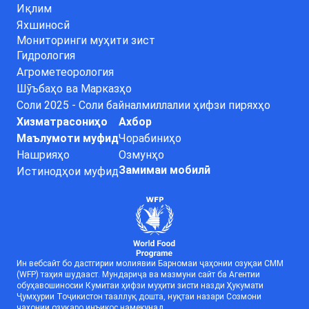
Иқлим
Яхшиносӣ
Мониторинги муҳити зист
Гидрология
Агрометеорология
Шӯъбаҳо ва Марказҳо
Соли 2025 - Соли байналмиллалии ҳифзи пиряхҳо
Хизматрасониҳо
Ахбор
Маълумоти муфид
Чорабиниҳо
Нашрияҳо
Озмунҳо
Замимаи мобилӣ
Истинодҳои муфид
Ин вебсайт бо дастгирии молиявии Барномаи ҷаҳонии озуқаи СММ
(WFP) таҳия шудааст. Мундариҷа ва мазмуни сайт ба Агентии
обуҳавошиносии Кумитаи ҳифзи муҳити зисти назди Ҳукумати
Ҷумҳурии Тоҷикистон тааллуқ дошта, нуқтаи назари Созмони
ҷаҳонии озуқаро инъикос намекунад.