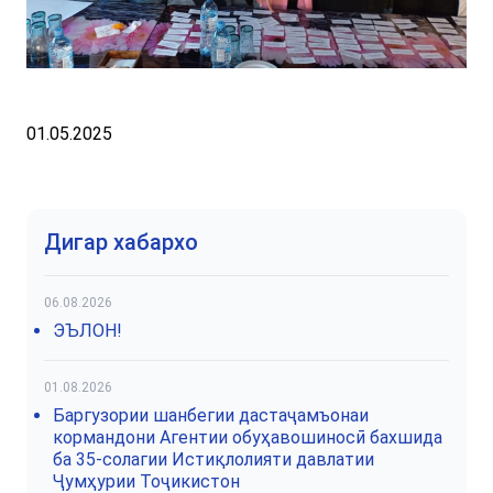
01.05.2025
Дигар хабархо
06.08.2026
ЭЪЛОН!
01.08.2026
Баргузории шанбегии дастаҷамъонаи
кормандони Агентии обуҳавошиносӣ бахшида
ба 35-солагии Истиқлолияти давлатии
Ҷумҳурии Тоҷикистон