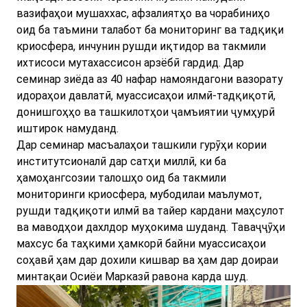
вазифаҳои мушаххас, афзалиятҳо ва чорабиниҳо
оид ба таъмини талабот ба мониторинг ва тадқиқи
криосфера, инчунин рушди иқтидор ва такмили
ихтисоси мутахассисон арзёбӣ гардид. Дар
семинар зиёда аз 40 нафар намояндагони вазорату
идораҳои давлатӣ, муассисаҳои илмӣ-тадқиқотӣ,
донишгоҳҳо ва ташкилотҳои ҷамъиятии ҷумҳурӣ
иштирок намуданд.
Дар семинар масъалаҳои ташкили гурӯҳи кории
институтсионалӣ дар сатҳи миллӣ, ки ба
ҳамоҳангсозии талошҳо оид ба такмили
мониторинги криосфера, мубодилаи маълумот,
рушди тадқиқоти илмӣ ва тайер кардани маҳсулот
ва маводҳои дахлдор муҳокима шуданд. Таваҷҷӯҳи
махсус ба таҳкими ҳамкорӣ байни муассисаҳои
соҳавӣ ҳам дар дохили кишвар ва ҳам дар доираи
минтақаи Осиёи Марказӣ равона карда шуд.