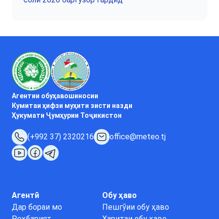
Агентии обуҳавошиносии
Кумитаи ҳифзи муҳити зисти назди
Ҳукумати Ҷумҳурии Тоҷикистон
(+992 37) 2320216
office@meteo.tj
Агентӣ
Обу ҳаво
Дар бораи мо
Пешгӯии обу ҳаво
Роҳбарият
Харитаи обу ҳаво