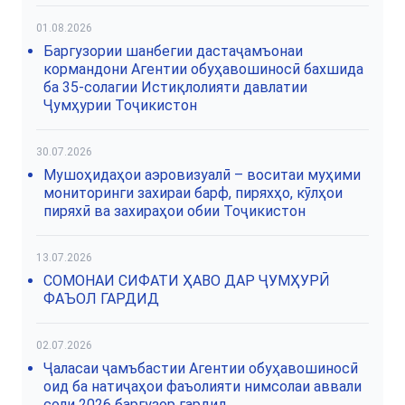
01.08.2026
Баргузории шанбегии дастаҷамъонаи
кормандони Агентии обуҳавошиносӣ бахшида
ба 35-солагии Истиқлолияти давлатии
Ҷумҳурии Тоҷикистон
30.07.2026
Мушоҳидаҳои аэровизуалӣ – воситаи муҳими
мониторинги захираи барф, пиряхҳо, кӯлҳои
пиряхӣ ва захираҳои обии Тоҷикистон
13.07.2026
СОМОНАИ СИФАТИ ҲАВО ДАР ҶУМҲУРӢ
ФАЪОЛ ГАРДИД
02.07.2026
Ҷаласаи ҷамъбастии Агентии обуҳавошиносӣ
оид ба натиҷаҳои фаъолияти нимсолаи аввали
соли 2026 баргузор гардид