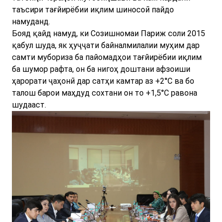
таъсири тағйирёбии иқлим шиносоӣ пайдо
намуданд.
Бояд қайд намуд, ки Созишномаи Париж соли 2015
қабул шуда, як ҳуҷҷати байналмилалии муҳим дар
самти мубориза ба пайомадҳои тағйирёбии иқлим
ба шумор рафта, он ба нигоҳ доштани афзоиши
ҳарорати ҷаҳонӣ дар сатҳи камтар аз +2°C ва бо
талош барои маҳдуд сохтани он то +1,5°C равона
шудааст.