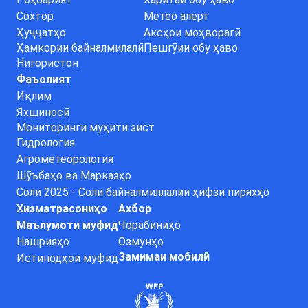
Сохтор
Метео алерт
Ҳуҷҷатҳо
Аксҳои моҳворагӣ
Ҳамкории байналмилалӣ
Пешгӯии обу ҳаво
Нигористон
Фаъолият
Иқлим
Яхшиносӣ
Мониторинги муҳити зист
Гидрология
Агрометеорология
Шӯъбаҳо ва Марказҳо
Соли 2025 - Соли байналмиллалии ҳифзи пиряхҳо
Хизматрасониҳо
Ахбор
Маълумоти муфид
Чорабиниҳо
Нашрияҳо
Озмунҳо
Замимаи мобилӣ
Истинодҳои муфид