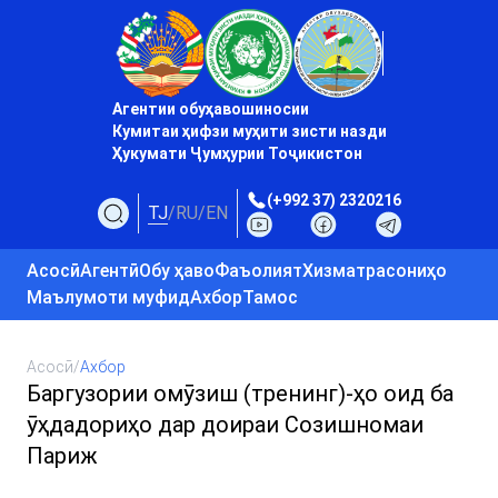
Агентии обуҳавошиносии
Кумитаи ҳифзи муҳити зисти назди
Ҳукумати Ҷумҳурии Тоҷикистон
(+992 37) 2320216
TJ
/
RU
/
EN
Асосӣ
Агентӣ
Обу ҳаво
Фаъолият
Хизматрасониҳо
Маълумоти муфид
Ахбор
Тамос
Асосӣ
/
Ахбор
Баргузории омӯзиш (тренинг)-ҳо оид ба
ӯҳдадориҳо дар доираи Созишномаи
Париж