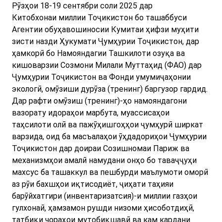
Рӯзҳои 18-19 сентябри соли 2025 дар
Китобхонаи миллии Тоҷикистон бо ташаббуси
Агентии обуҳавошиносии Кумитаи ҳифзи муҳити
зисти назди Ҳукумати Ҷумҳурии Тоҷикистон, дар
ҳамкорӣ бо Намояндагии Ташкилоти озуқа ва
кишоварзии Созмони Милали Муттаҳид (ФАО) дар
Ҷумҳурии Тоҷикистон ва Фонди умумиҷаҳонии
экологӣ, омӯзиши дурӯза (тренинг) баргузор гардид.
Дар рафти омӯзиш (тренинг)-ҳо намояндагони
вазорату идораҳои марбута, муассисаҳои
таҳсилоти олӣ ва пажӯҳишгоҳҳои ҷумҳурӣ ширкат
варзида, оид ба масъалаҳои ӯҳдадориҳои Ҷумҳурии
Тоҷикистон дар доираи Созишномаи Париж ва
механизмҳои амалӣ намудани онҳо бо таваҷҷуҳи
махсус ба ташаккул ва пешбурди маълумоти оморӣ
аз рӯи бахшҳои иқтисодиёт, ҷиҳати таҳияи
барӯйхатгири (инвентаризатсия)-и миллии газҳои
гулхонаӣ, ҳамзамон рушди низоми ҳисоботдиҳӣ,
татбиқи чораҳои мутобиқшавӣ ва кам кардани