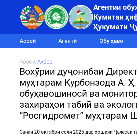
Агентии об
Кумитаи ҳиф
Ҳукумати Ҷ
Асосӣ
Агентӣ
Обу ҳаво
Асосӣ
/
Ахбор
Вохӯрии дуҷонибаи Дирек
муҳтарам Қурбонзода А. Ҳ
обуҳавошиносӣ ва монитор
захираҳои табиӣ ва эколог
“Росгидромет” муҳтарам Ш
Санаи 20 октябри соли 2025 дар ҳошияи Ҷаласаи 