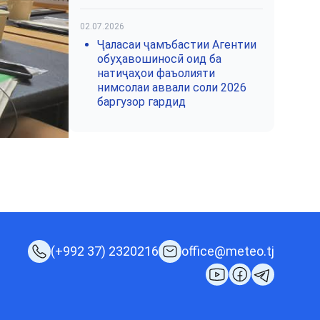
02.07.2026
Ҷаласаи ҷамъбастии Агентии
обуҳавошиносӣ оид ба
натиҷаҳои фаъолияти
нимсолаи аввали соли 2026
баргузор гардид
(+992 37) 2320216
office@meteo.tj