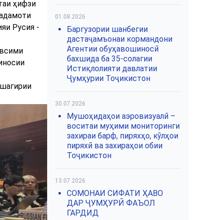
таи ҳифзи
Хадамоти
01.08.2026
яи Русия -
Баргузории шанбегии
дастаҷамъонаи кормандони
Агентии обуҳавошиносӣ
авсими
бахшида ба 35-солагии
иносии
Истиқлолияти давлатии
Ҷумҳурии Тоҷикистон
қшагирии
30.07.2026
Мушоҳидаҳои аэровизуалӣ –
воситаи муҳими мониторинги
захираи барф, пиряхҳо, кӯлҳои
пиряхӣ ва захираҳои обии
Тоҷикистон
13.07.2026
СОМОНАИ СИФАТИ ҲАВО
ДАР ҶУМҲУРӢ ФАЪОЛ
ГАРДИД