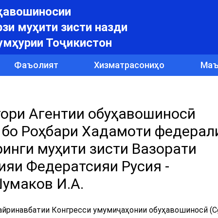
уҳавошиносии
зи муҳити зисти назди
умҳурии Тоҷикистон
Фаъолият
Хизматрасониҳо
Маъ
тори Агентии обуҳавошиносӣ
. бо Роҳбари Хадамоти федерал
инги муҳити зисти Вазорати
ияи Федератсияи Русия -
умаков И.А.
ғайринавбатии Конгресси умумиҷаҳонии обуҳавошиносӣ (Cg