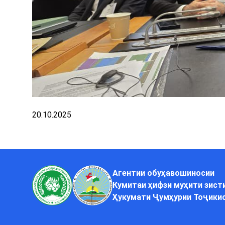
20.10.2025
Агентии обуҳавошиносии
Кумитаи ҳифзи муҳити зист
Ҳукумати Ҷумҳурии Тоҷики