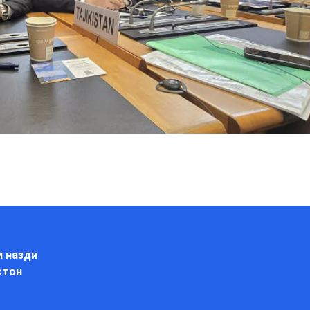
и назди
стон