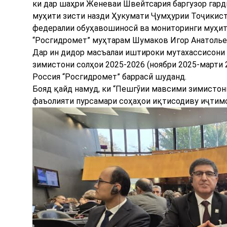
ки дар шаҳри Женеваи Швейтсария баргузор гар
муҳити зисти назди Ҳукумати Ҷумҳурии Тоҷикист
федералии обуҳавошиносӣ ва мониторинги муҳити
“Росгидромет” муҳтарам Шумаков Игор Анатольев
Дар ин дидор масъалаи иштироки мутахассисони
зимистони солҳои 2025-2026 (ноябри 2025-марти
Россия “Росгидромет” баррасӣ шуданд.
Бояд қайд намуд, ки “Пешгӯии мавсими зимистони
фаъолияти пурсамари соҳаҳои иқтисодиву иҷтим