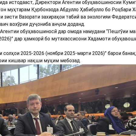
дида истодааст, Директори Агентии обуҳавошиносии Куми
он муҳтарам Қурбонзода Абдулло Ҳабибулло бо Роҳбари 
 зисти Вазорати захираҳои табиӣ ва экологияи Федератси
ич вохӯрии дуҷониба анҷом доданд.
 Агентии обуҳавошиносӣ дар омода намудани “Пешгӯии м
 2026)” дар ҳамкорӣ бо мутахассисони Хадамоти обуҳавош
 солҳои 2025-2026 (ноябри 2025-марти 2026)” барои бана
оии кишвар нақши муҳим мебозад.