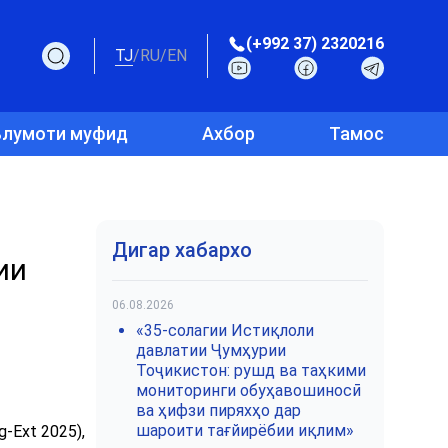
(+992 37) 2320216
TJ
/
RU
/
EN
лумоти муфид
Ахбор
Тамос
Дигар хабархо
ии
06.08.2026
«35-солагии Истиқлоли
давлатии Ҷумҳурии
Тоҷикистон: рушд ва таҳкими
мониторинги обуҳавошиносӣ
ва ҳифзи пиряхҳо дар
шароити тағйирёбии иқлим»
-Ext 2025),