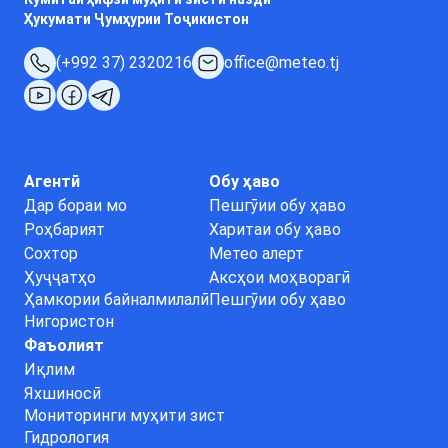
Ҳукумати Ҷумҳурии Тоҷикистон
(+992 37) 2320216
office@meteo.tj
Агентӣ
Обу ҳаво
Дар бораи мо
Пешгӯии обу ҳаво
Роҳбарият
Харитаи обу ҳаво
Сохтор
Метео алерт
Ҳуҷҷатҳо
Аксҳои моҳворагӣ
Ҳамкории байналмилалӣ
Пешгӯии обу ҳаво
Нигористон
Фаъолият
Иқлим
Яхшиносӣ
Мониторинги муҳити зист
Гидрология