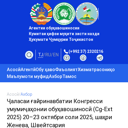
Агентии обуҳавошиносии
Кумитаи ҳифзи муҳити зисти назди
Ҳукумати Ҷумҳурии Тоҷикистон
(+992 37) 2320216
TJ
/
RU
/
EN
Асосӣ
Агентӣ
Обу ҳаво
Фаъолият
Хизматрасониҳо
Маълумоти муфид
Ахбор
Тамос
Асосӣ
/
Ахбор
Ҷаласаи ғайринавбатии Конгресси
умумиҷаҳонии обуҳавошиносӣ (Cg-Ext
2025) 20–23 октябри соли 2025, шаҳри
Женева, Швейтсария