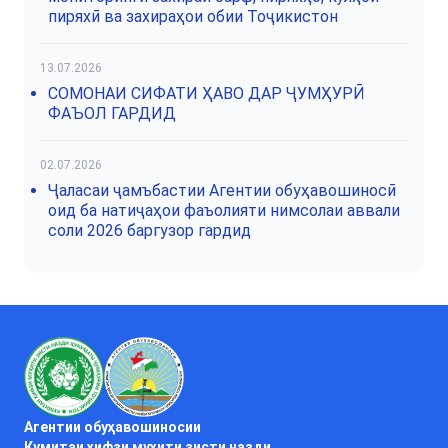
пиряхӣ ва захираҳои обии Тоҷикистон
13.07.2026
СОМОНАИ СИФАТИ ҲАВО ДАР ҶУМҲУРӢ
ФАЪОЛ ГАРДИД
02.07.2026
Ҷаласаи ҷамъбастии Агентии обуҳавошиносӣ
оид ба натиҷаҳои фаъолияти нимсолаи аввали
соли 2026 баргузор гардид
Агентии обуҳавошиносии
Кумитаи ҳифзи муҳити зисти назди