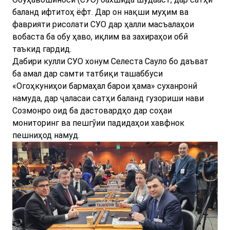
баланд ифтитоҳ ёфт. Дар он нақши муҳим ва
фаврияти рисолати СУО дар ҳалли масъалаҳои
вобаста ба обу ҳаво, иқлим ва захираҳои обӣ
таъкид гардид.
Дабири кулли СУО хонум Селеста Сауло бо даъват
ба амал дар самти татбиқи ташаббуси
«Огоҳкуниҳои бармаҳал барои ҳама» суханронӣ
намуда, дар ҷаласаи сатҳи баланд гузориши нави
Созмонро оид ба дастовардҳо дар соҳаи
мониторинг ва пешгӯии падидаҳои хавфнок
пешниҳод намуд.