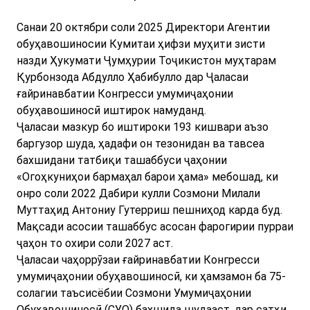
Санаи 20 октябри соли 2025 Директори Агентии
обуҳавошиносии Кумитаи ҳифзи муҳити зисти
назди Ҳукумати Ҷумҳурии Тоҷикистон муҳтарам
Қурбонзода Абдулло Ҳабибулло дар Ҷаласаи
ғайринавбатии Конгресси умумиҷаҳонии
обуҳавошиносӣ иштирок намуданд.
Ҷаласаи мазкур бо иштироки 193 кишвари аъзо
баргузор шуда, ҳадафи он тезонидан ва тавсеа
бахшидани татбиқи ташаббуси ҷаҳонии
«Огоҳкуниҳои бармаҳал барои ҳама» мебошад, ки
онро соли 2022 Дабири кулли Созмони Милали
Муттаҳид Антониу Гутерриш пешниҳод карда буд.
Мақсади асосии ташаббус асосан фарогирии пурраи
ҷаҳон то охири соли 2027 аст.
Ҷаласаи чаҳоррӯзаи ғайринавбатии Конгресси
умумиҷаҳонии обуҳавошиносӣ, ки ҳамзамон ба 75-
солагии таъсисёбии Созмони Умумиҷаҳонии
Обуҳавошиносӣ (СУО) бахшида шудааст, дар сатҳи