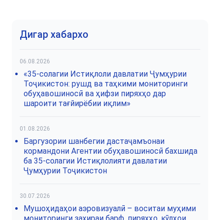
Дигар хабархо
06.08.2026
«35-солагии Истиқлоли давлатии Ҷумҳурии
Тоҷикистон: рушд ва таҳкими мониторинги
обуҳавошиносӣ ва ҳифзи пиряхҳо дар
шароити тағйирёбии иқлим»
01.08.2026
Баргузории шанбегии дастаҷамъонаи
кормандони Агентии обуҳавошиносӣ бахшида
ба 35-солагии Истиқлолияти давлатии
Ҷумҳурии Тоҷикистон
30.07.2026
Мушоҳидаҳои аэровизуалӣ – воситаи муҳими
мониторинги захираи барф, пиряхҳо, кӯлҳои