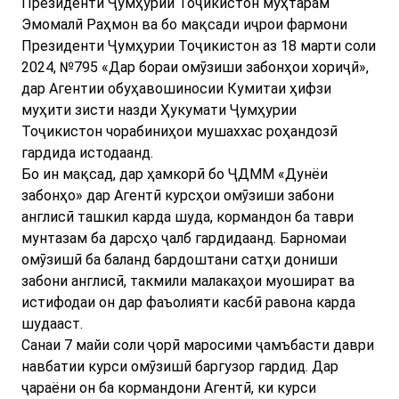
Президенти Ҷумҳурии Тоҷикистон муҳтарам
Эмомалӣ Раҳмон ва бо мақсади иҷрои фармони
Президенти Ҷумҳурии Тоҷикистон аз 18 марти соли
2024, №795 «Дар бораи омӯзиши забонҳои хориҷӣ»,
дар Агентии обуҳавошиносии Кумитаи ҳифзи
муҳити зисти назди Ҳукумати Ҷумҳурии
Тоҷикистон чорабиниҳои мушаххас роҳандозӣ
гардида истодаанд.
Бо ин мақсад, дар ҳамкорӣ бо ҶДММ «Дунёи
забонҳо» дар Агентӣ курсҳои омӯзиши забони
англисӣ ташкил карда шуда, кормандон ба таври
мунтазам ба дарсҳо ҷалб гардидаанд. Барномаи
омӯзишӣ ба баланд бардоштани сатҳи дониши
забони англисӣ, такмили малакаҳои муошират ва
истифодаи он дар фаъолияти касбӣ равона карда
шудааст.
Санаи 7 майи соли ҷорӣ маросими ҷамъбасти даври
навбатии курси омӯзишӣ баргузор гардид. Дар
ҷараёни он ба кормандони Агентӣ, ки курси