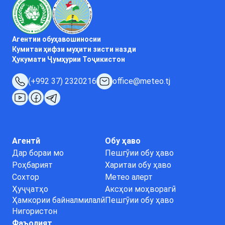
Агентии обуҳавошиносии
Кумитаи ҳифзи муҳити зисти назди
Ҳукумати Ҷумҳурии Тоҷикистон
(+992 37) 2320216
office@meteo.tj
Агентӣ
Обу ҳаво
Дар бораи мо
Пешгӯии обу ҳаво
Роҳбарият
Харитаи обу ҳаво
Сохтор
Метео алерт
Ҳуҷҷатҳо
Аксҳои моҳворагӣ
Ҳамкории байналмилалӣ
Пешгӯии обу ҳаво
Нигористон
Фаъолият