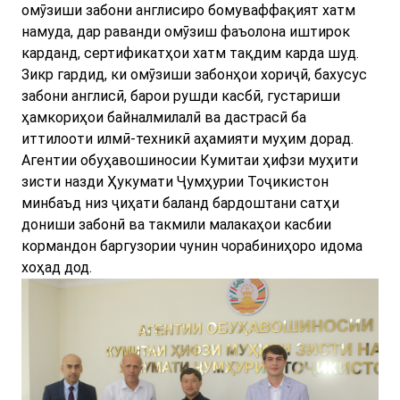
омӯзиши забони англисиро бомуваффақият хатм
намуда, дар раванди омӯзиш фаъолона иштирок
карданд, сертификатҳои хатм тақдим карда шуд.
Зикр гардид, ки омӯзиши забонҳои хориҷӣ, бахусус
забони англисӣ, барои рушди касбӣ, густариши
ҳамкориҳои байналмилалӣ ва дастрасӣ ба
иттилооти илмӣ-техникӣ аҳамияти муҳим дорад.
Агентии обуҳавошиносии Кумитаи ҳифзи муҳити
зисти назди Ҳукумати Ҷумҳурии Тоҷикистон
минбаъд низ ҷиҳати баланд бардоштани сатҳи
дониши забонӣ ва такмили малакаҳои касбии
кормандон баргузории чунин чорабиниҳоро идома
хоҳад дод.