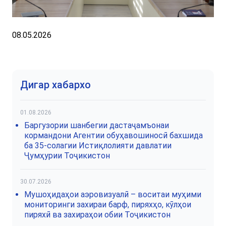
08.05.2026
Дигар хабархо
01.08.2026
Баргузории шанбегии дастаҷамъонаи
кормандони Агентии обуҳавошиносӣ бахшида
ба 35-солагии Истиқлолияти давлатии
Ҷумҳурии Тоҷикистон
30.07.2026
Мушоҳидаҳои аэровизуалӣ – воситаи муҳими
мониторинги захираи барф, пиряхҳо, кӯлҳои
пиряхӣ ва захираҳои обии Тоҷикистон