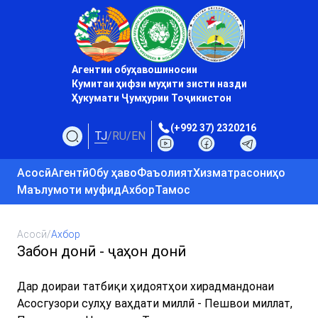
Агентии обуҳавошиносии
Кумитаи ҳифзи муҳити зисти назди
Ҳукумати Ҷумҳурии Тоҷикистон
(+992 37) 2320216
TJ
/
RU
/
EN
Асосӣ
Агентӣ
Обу ҳаво
Фаъолият
Хизматрасониҳо
Маълумоти муфид
Ахбор
Тамос
Асосӣ
/
Ахбор
Забон донӣ - ҷаҳон донӣ
Дар доираи татбиқи ҳидоятҳои хирадмандонаи
Асосгузори сулҳу ваҳдати миллӣ - Пешвои миллат,