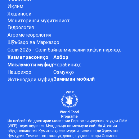
Иқлим
Яхшиносӣ
Мониторинги муҳити зист
Гидрология
Агрометеорология
Шӯъбаҳо ва Марказҳо
Соли 2025 - Соли байналмиллалии ҳифзи пиряхҳо
Хизматрасониҳо
Ахбор
Маълумоти муфид
Чорабиниҳо
Нашрияҳо
Озмунҳо
Замимаи мобилӣ
Истинодҳои муфид
Ин вебсайт бо дастгирии молиявии Барномаи ҷаҳонии озуқаи СММ
(WFP) таҳия шудааст. Мундариҷа ва мазмуни сайт ба Агентии
обуҳавошиносии Кумитаи ҳифзи муҳити зисти назди Ҳукумати
Ҷумҳурии Тоҷикистон тааллуқ дошта, нуқтаи назари Созмони