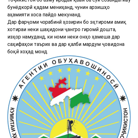
бунёдкорӣ қадам мениҳанд, чунин арзишҳо
аҳамияти хоса пайдо мекунанд.
Дар фарҷоми чорабинӣ ҳозирин бо эҳтироми амиқ
хотираи неки шаҳидони ҷангро гиромӣ дошта,
изҳор намуданд, ки номи неки онҳо ҳамеша дар
саҳифаҳои таърих ва дар қалби мардум ҷовидона
боқӣ хоҳад монд.