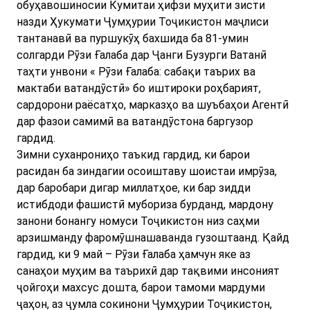
обуҳавошиносии Кумитаи ҳифзи муҳити зисти
назди Ҳукумати Ҷумҳурии Тоҷикистон маҷлиси
тантанавӣ ва пуршукӯҳ бахшида ба 81-умин
солгарди Рӯзи Ғалаба дар Ҷанги Бузурги Ватанӣ
таҳти унвони « Рӯзи Ғалаба: сабақи таърих ва
мактаби ватандӯстӣ» бо иштироки роҳбарият,
сардорони раёсатҳо, марказҳо ва шуъбаҳои Агентӣ
дар фазои самимӣ ва ватандӯстона баргузор
гардид.
Зимни суханрониҳо таъкид гардид, ки барои
расидан ба зиндагии осоиштаву шоистаи имрӯза,
дар баробари дигар миллатҳое, ки бар зидди
истибдоди фашистӣ мубориза бурданд, мардону
занони бонангу номуси Тоҷикистон низ саҳми
арзишманду фаромӯшнашаванда гузоштаанд. Қайд
гардид, ки 9 май – Рӯзи Ғалаба ҳамчун яке аз
санаҳои муҳим ва таърихӣ дар тақвими инсоният
ҷойгоҳи махсус дошта, барои тамоми мардуми
ҷаҳон, аз ҷумла сокинони Ҷумҳурии Тоҷикистон,