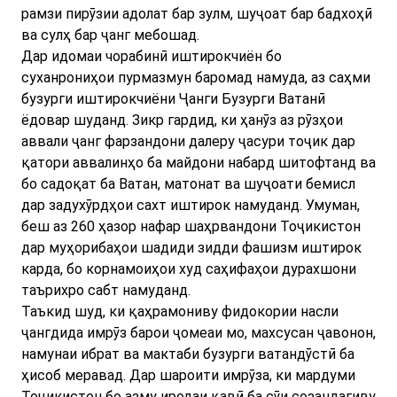
рамзи пирӯзии адолат бар зулм, шуҷоат бар бадхоҳӣ
ва сулҳ бар ҷанг мебошад.
Дар идомаи чорабинӣ иштирокчиён бо
суханрониҳои пурмазмун баромад намуда, аз саҳми
бузурги иштирокчиёни Ҷанги Бузурги Ватанӣ
ёдовар шуданд. Зикр гардид, ки ҳанӯз аз рӯзҳои
аввали ҷанг фарзандони далеру ҷасури тоҷик дар
қатори аввалинҳо ба майдони набард шитофтанд ва
бо садоқат ба Ватан, матонат ва шуҷоати бемисл
дар задухӯрдҳои сахт иштирок намуданд. Умуман,
беш аз 260 ҳазор нафар шаҳрвандони Тоҷикистон
дар муҳорибаҳои шадиди зидди фашизм иштирок
карда, бо корнамоиҳои худ саҳифаҳои дурахшони
таърихро сабт намуданд.
Таъкид шуд, ки қаҳрамониву фидокории насли
ҷангдида имрӯз барои ҷомеаи мо, махсусан ҷавонон,
намунаи ибрат ва мактаби бузурги ватандӯстӣ ба
ҳисоб меравад. Дар шароити имрӯза, ки мардуми
Тоҷикистон бо азму иродаи қавӣ ба сӯи созандагиву