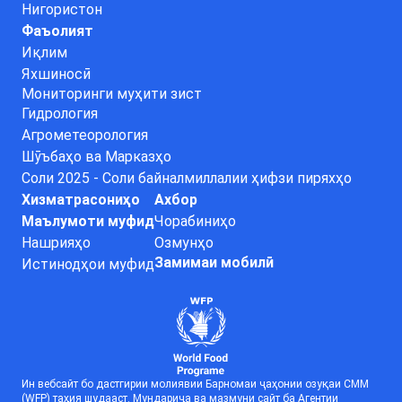
Нигористон
Фаъолият
Иқлим
Яхшиносӣ
Мониторинги муҳити зист
Гидрология
Агрометеорология
Шӯъбаҳо ва Марказҳо
Соли 2025 - Соли байналмиллалии ҳифзи пиряхҳо
Хизматрасониҳо
Ахбор
Маълумоти муфид
Чорабиниҳо
Нашрияҳо
Озмунҳо
Замимаи мобилӣ
Истинодҳои муфид
Ин вебсайт бо дастгирии молиявии Барномаи ҷаҳонии озуқаи СММ
(WFP) таҳия шудааст. Мундариҷа ва мазмуни сайт ба Агентии