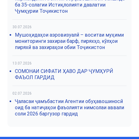
ба 35-солагии Истиқлолияти давлатии
Ҷумҳурии Тоҷикистон
30.07.2026
Мушоҳидаҳои аэровизуалӣ – воситаи муҳими
мониторинги захираи барф, пиряхҳо, кӯлҳои
пиряхӣ ва захираҳои обии Тоҷикистон
13.07.2026
СОМОНАИ СИФАТИ ҲАВО ДАР ҶУМҲУРӢ
ФАЪОЛ ГАРДИД
02.07.2026
Ҷаласаи ҷамъбастии Агентии обуҳавошиносӣ
оид ба натиҷаҳои фаъолияти нимсолаи аввали
соли 2026 баргузор гардид