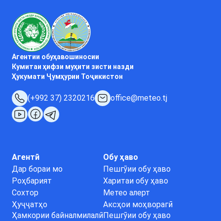
Агентии обуҳавошиносии
Кумитаи ҳифзи муҳити зисти назди
Ҳукумати Ҷумҳурии Тоҷикистон
(+992 37) 2320216
office@meteo.tj
Агентӣ
Обу ҳаво
Дар бораи мо
Пешгӯии обу ҳаво
Роҳбарият
Харитаи обу ҳаво
Сохтор
Метео алерт
Ҳуҷҷатҳо
Аксҳои моҳворагӣ
Ҳамкории байналмилалӣ
Пешгӯии обу ҳаво