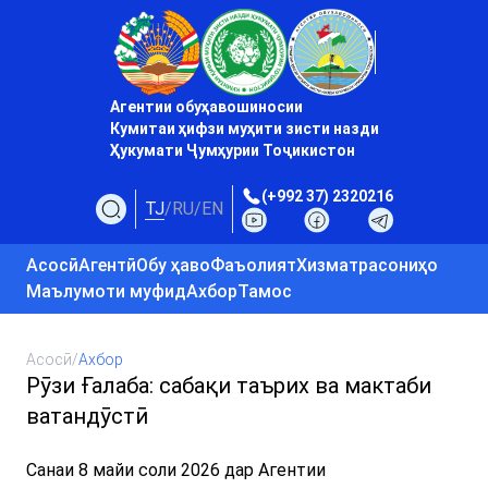
Агентии обуҳавошиносии
Кумитаи ҳифзи муҳити зисти назди
Ҳукумати Ҷумҳурии Тоҷикистон
(+992 37) 2320216
TJ
/
RU
/
EN
Асосӣ
Агентӣ
Обу ҳаво
Фаъолият
Хизматрасониҳо
Маълумоти муфид
Ахбор
Тамос
Асосӣ
/
Ахбор
Рӯзи Ғалаба: сабақи таърих ва мактаби
ватандӯстӣ
Санаи 8 майи соли 2026 дар Агентии