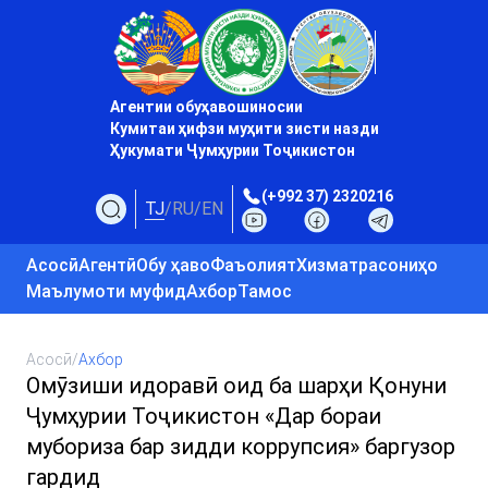
Агентии обуҳавошиносии
Кумитаи ҳифзи муҳити зисти назди
Ҳукумати Ҷумҳурии Тоҷикистон
(+992 37) 2320216
TJ
/
RU
/
EN
Асосӣ
Агентӣ
Обу ҳаво
Фаъолият
Хизматрасониҳо
Маълумоти муфид
Ахбор
Тамос
Асосӣ
/
Ахбор
Омӯзиши идоравӣ оид ба шарҳи Қонуни
Ҷумҳурии Тоҷикистон «Дар бораи
мубориза бар зидди коррупсия» баргузор
гардид