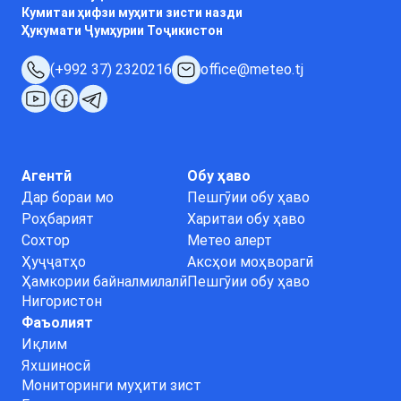
Кумитаи ҳифзи муҳити зисти назди
Ҳукумати Ҷумҳурии Тоҷикистон
(+992 37) 2320216
office@meteo.tj
Агентӣ
Обу ҳаво
Дар бораи мо
Пешгӯии обу ҳаво
Роҳбарият
Харитаи обу ҳаво
Сохтор
Метео алерт
Ҳуҷҷатҳо
Аксҳои моҳворагӣ
Ҳамкории байналмилалӣ
Пешгӯии обу ҳаво
Нигористон
Фаъолият
Иқлим
Яхшиносӣ
Мониторинги муҳити зист