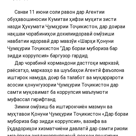
Санаи 11 июни соли равон дар Агентии
обуҳавошиносии Кумитаи ҳифзи муҳити зисти
назди Ҳукумати Ҷумҳурии Тоҷикистон, дар доираи
нақшаи чорабиниҳои дохилиидоравӣ омӯзиши
навбатии идоравӣ дар мавзӯи «Шарҳи Қонуни
Ҷумҳурии Тоҷикистон “Дар бораи мубориза бар
зидди коррупсия» баргузор гардид.
Дар чорабинӣ кормандони дастгоҳи марказӣ,
раёсатҳо, марказҳо ва шуъбаҳои Агентӣ фаъолона
иштирок намуда, доир ба талабот ва муқаррароти
асосии қонунгузории Ҷумҳурии Тоҷикистон дар
самти муқовимат ба коррупсия маълумоти
муфассал гирифтанд.
Зимни омӯзиш ба иштирокчиён мазмун ва
муҳтавои Қонуни Ҷумҳурии Тоҷикистон «Дар бораи
мубориза бар зидди коррупсия», вазифа ва
ӯҳдадориҳои хизматчиёни давлатӣ дар самти риояи
меъёрҳои зиддикоррупсионӣ, роҳҳои пешгирии