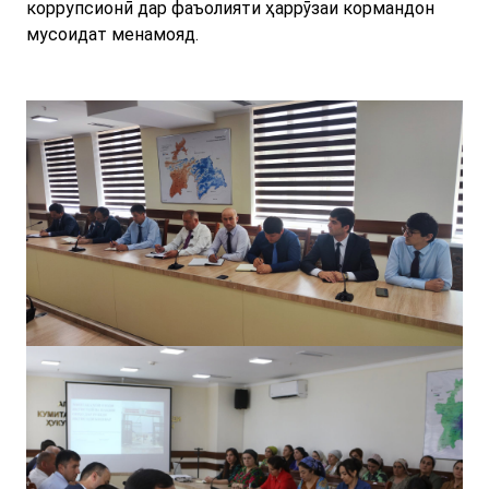
коррупсионӣ дар фаъолияти ҳаррӯзаи кормандон
мусоидат менамояд.