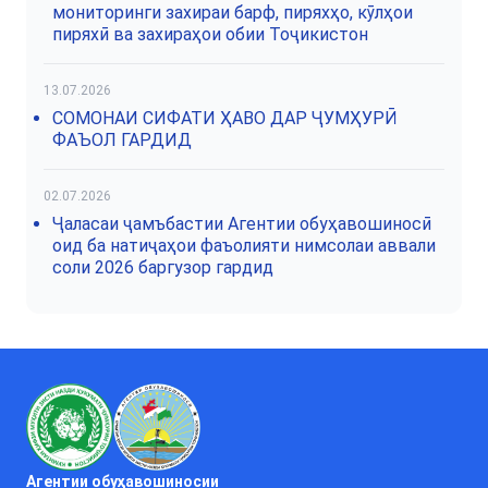
мониторинги захираи барф, пиряхҳо, кӯлҳои
пиряхӣ ва захираҳои обии Тоҷикистон
13.07.2026
СОМОНАИ СИФАТИ ҲАВО ДАР ҶУМҲУРӢ
ФАЪОЛ ГАРДИД
02.07.2026
Ҷаласаи ҷамъбастии Агентии обуҳавошиносӣ
оид ба натиҷаҳои фаъолияти нимсолаи аввали
соли 2026 баргузор гардид
Агентии обуҳавошиносии