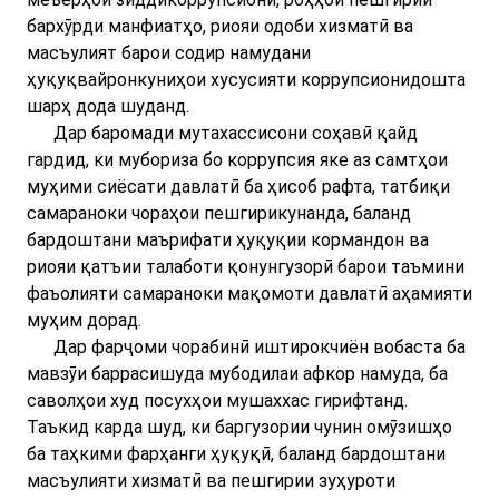
бархӯрди манфиатҳо, риояи одоби хизматӣ ва
масъулият барои содир намудани
ҳуқуқвайронкуниҳои хусусияти коррупсионидошта
шарҳ дода шуданд.
Дар баромади мутахассисони соҳавӣ қайд
гардид, ки мубориза бо коррупсия яке аз самтҳои
муҳими сиёсати давлатӣ ба ҳисоб рафта, татбиқи
самараноки чораҳои пешгирикунанда, баланд
бардоштани маърифати ҳуқуқии кормандон ва
риояи қатъии талаботи қонунгузорӣ барои таъмини
фаъолияти самараноки мақомоти давлатӣ аҳамияти
муҳим дорад.
Дар фарҷоми чорабинӣ иштирокчиён вобаста ба
мавзӯи баррасишуда мубодилаи афкор намуда, ба
саволҳои худ посухҳои мушаххас гирифтанд.
Таъкид карда шуд, ки баргузории чунин омӯзишҳо
ба таҳкими фарҳанги ҳуқуқӣ, баланд бардоштани
масъулияти хизматӣ ва пешгирии зуҳуроти