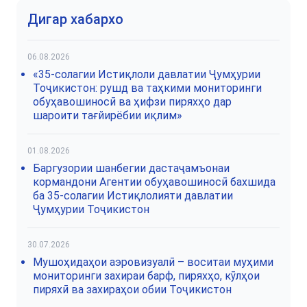
Дигар хабархо
06.08.2026
«35-солагии Истиқлоли давлатии Ҷумҳурии
Тоҷикистон: рушд ва таҳкими мониторинги
обуҳавошиносӣ ва ҳифзи пиряхҳо дар
шароити тағйирёбии иқлим»
01.08.2026
Баргузории шанбегии дастаҷамъонаи
кормандони Агентии обуҳавошиносӣ бахшида
ба 35-солагии Истиқлолияти давлатии
Ҷумҳурии Тоҷикистон
30.07.2026
Мушоҳидаҳои аэровизуалӣ – воситаи муҳими
мониторинги захираи барф, пиряхҳо, кӯлҳои
пиряхӣ ва захираҳои обии Тоҷикистон