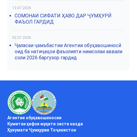
13.07.2026
СОМОНАИ СИФАТИ ҲАВО ДАР ҶУМҲУРӢ
ФАЪОЛ ГАРДИД
02.07.2026
Ҷаласаи ҷамъбастии Агентии обуҳавошиносӣ
оид ба натиҷаҳои фаъолияти нимсолаи аввали
соли 2026 баргузор гардид
Агентии обуҳавошиносии
Кумитаи ҳифзи муҳити зисти назди
Ҳукумати Ҷумҳурии Тоҷикистон