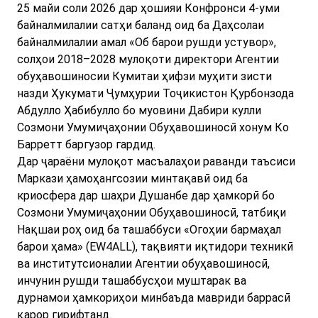
25 майи соли 2026 дар ҳошияи Конфронси 4-уми
байналмилалии сатҳи баланд оид ба Даҳсолаи
байналмилалии амал «Об барои рушди устувор»,
солҳои 2018–2028 мулоқоти директори Агентии
обуҳавошиносии Кумитаи ҳифзи муҳити зисти
назди Ҳукумати Ҷумҳурии Тоҷикистон Қурбонзода
Абдулло Ҳабибулло бо муовини Дабири кулли
Созмони Умумиҷаҳонии Обуҳавошиносӣ хонум Ко
Барретт баргузор гардид.
Дар ҷараёни мулоқот масъалаҳои раванди таъсиси
Маркази ҳамоҳангсозии минтақавӣ оид ба
криосфера дар шаҳри Душанбе дар ҳамкорӣ бо
Созмони Умумиҷаҳонии Обуҳавошиносӣ, татбиқи
Нақшаи роҳ оид ба ташаббуси «Огоҳии бармаҳал
барои ҳама» (EW4ALL), тақвияти иқтидори техникӣ
ва институтсионалии Агентии обуҳавошиносӣ,
инчунин рушди ташаббусҳои муштарак ва
дурнамои ҳамкориҳои минбаъда мавриди баррасӣ
қарор гирифтанд.