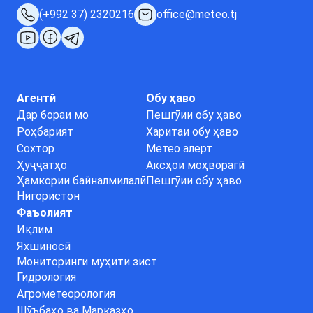
(+992 37) 2320216
office@meteo.tj
Агентӣ
Обу ҳаво
Дар бораи мо
Пешгӯии обу ҳаво
Роҳбарият
Харитаи обу ҳаво
Сохтор
Метео алерт
Ҳуҷҷатҳо
Аксҳои моҳворагӣ
Ҳамкории байналмилалӣ
Пешгӯии обу ҳаво
Нигористон
Фаъолият
Иқлим
Яхшиносӣ
Мониторинги муҳити зист
Гидрология
Агрометеорология
Шӯъбаҳо ва Марказҳо