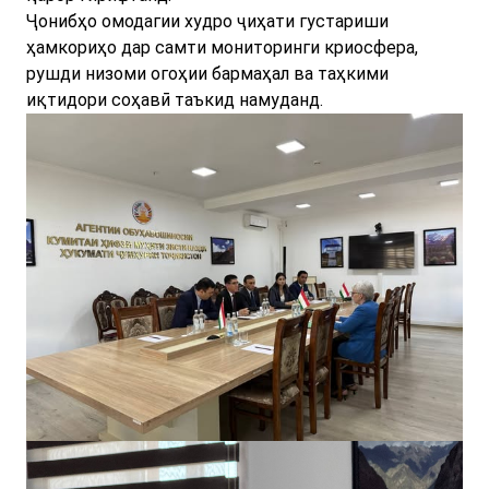
Ҷонибҳо омодагии худро ҷиҳати густариши
ҳамкориҳо дар самти мониторинги криосфера,
рушди низоми огоҳии бармаҳал ва таҳкими
иқтидори соҳавӣ таъкид намуданд.