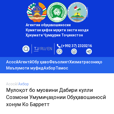
Агентии обуҳавошиносии
Кумитаи ҳифзи муҳити зисти назди
Ҳукумати Ҷумҳурии Тоҷикистон
(+992 37) 2320216
TJ
/
RU
/
EN
Асосӣ
Агентӣ
Обу ҳаво
Фаъолият
Хизматрасониҳо
Маълумоти муфид
Ахбор
Тамос
Асосӣ
/
Ахбор
Мулоқот бо муовини Дабири кулли
Созмони Умумиҷаҳонии Обуҳавошиносӣ
хонум Ко Барретт