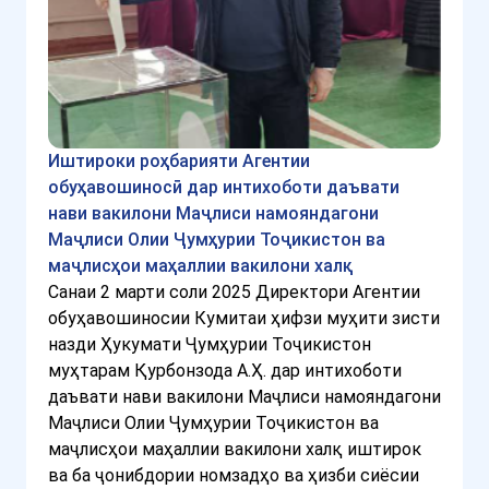
Иштироки роҳбарияти Агентии
обуҳавошиносӣ дар интихоботи даъвати
нави вакилони Маҷлиси намояндагони
Маҷлиси Олии Ҷумҳурии Тоҷикистон ва
маҷлисҳои маҳаллии вакилони халқ
Санаи 2 марти соли 2025 Директори Агентии
обуҳавошиносии Кумитаи ҳифзи муҳити зисти
назди Ҳукумати Ҷумҳурии Тоҷикистон
муҳтарам Қурбонзода А.Ҳ. дар интихоботи
даъвати нави вакилони Маҷлиси намояндагони
Маҷлиси Олии Ҷумҳурии Тоҷикистон ва
маҷлисҳои маҳаллии вакилони халқ иштирок
ва ба ҷонибдории номзадҳо ва ҳизби сиёсии