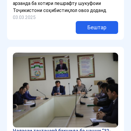
арзанда ба хотири пешрафту шукуфоии
Тоҷикистони соҳибистиқлол овоз доданд.
03.03.2025
Бештар
Ҷаласаи тантанавӣ бахшида ба ҷашни “32-