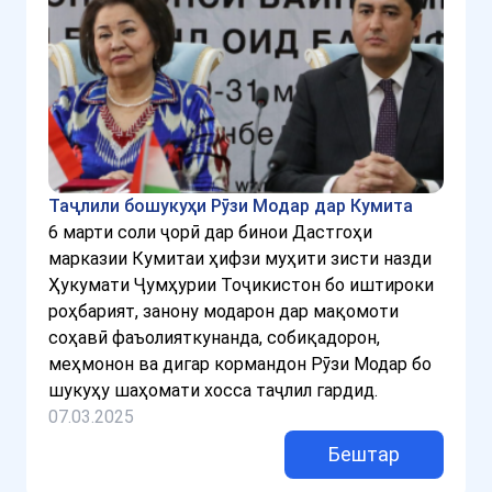
Таҷлили бошукуҳи Рӯзи Модар дар Кумита
6 марти соли ҷорӣ дар бинои Дастгоҳи
марказии Кумитаи ҳифзи муҳити зисти назди
Ҳукумати Ҷумҳурии Тоҷикистон бо иштироки
роҳбарият, занону модарон дар мақомоти
соҳавӣ фаъолияткунанда, собиқадорон,
меҳмонон ва дигар кормандон Рӯзи Модар бо
шукуҳу шаҳомати хосса таҷлил гардид.
07.03.2025
Бештар