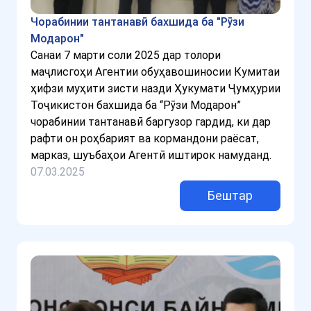
Чорабинии тантанавӣ бахшида ба "Рӯзи
Модарон"
Санаи 7 марти соли 2025 дар толори
маҷлисгоҳи Агентии обуҳавошиносии Кумитаи
ҳифзи муҳити зисти назди Ҳукумати Ҷумҳурии
Тоҷикистон бахшида ба “Рӯзи Модарон”
чорабинии тантанавӣ баргузор гардид, ки дар
рафти он роҳбарият ва кормандони раёсат,
марказ, шуъбаҳои Агентӣ иштирок намуданд.
07.03.2025
Бештар