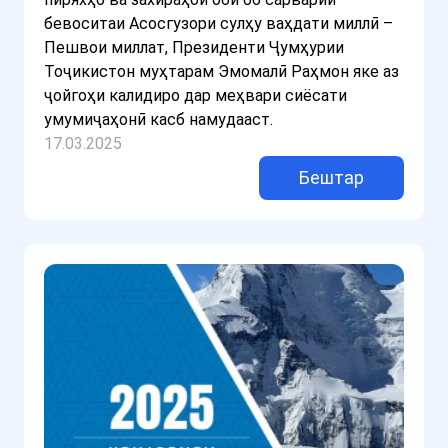
бевоситаи Асосгузори сулҳу ваҳдати миллӣ –
Пешвои миллат, Президенти Ҷумҳурии
Тоҷикистон муҳтарам Эмомалӣ Раҳмон яке аз
ҷойгоҳи калидиро дар меҳвари сиёсати
умумиҷаҳонӣ касб намудааст.
17.03.2025
Бештар