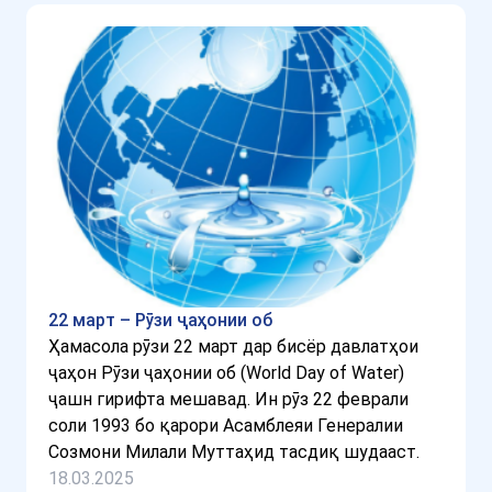
22 март – Рӯзи ҷаҳонии об
Ҳамасола рӯзи 22 март дар бисёр давлатҳои
ҷаҳон Рӯзи ҷаҳонии об (World Day of Water)
ҷашн гирифта мешавад. Ин рӯз 22 феврали
соли 1993 бо қарори Асамблеяи Генералии
Созмони Милали Муттаҳид тасдиқ шудааст.
18.03.2025