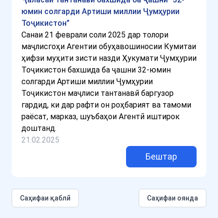
юмин солгарди Артиши миллии Ҷумҳурии
Тоҷикистон”
Санаи 21 феврали соли 2025 дар толори
маҷлисгоҳи Агентии обуҳавошиносии Кумитаи
ҳифзи муҳити зисти назди Ҳукумати Ҷумҳурии
Тоҷикистон бахшида ба ҷашни 32-юмин
солгарди Артиши миллии Ҷумҳурии
Тоҷикистон маҷлиси тантанавӣ баргузор
гардид, ки дар рафти он роҳбарият ва тамоми
раёсат, марказ, шуъбаҳои Агентӣ иштирок
доштанд.
21.02.2025
Бештар
Cаҳифаи қаблӣ
Саҳифаи оянда