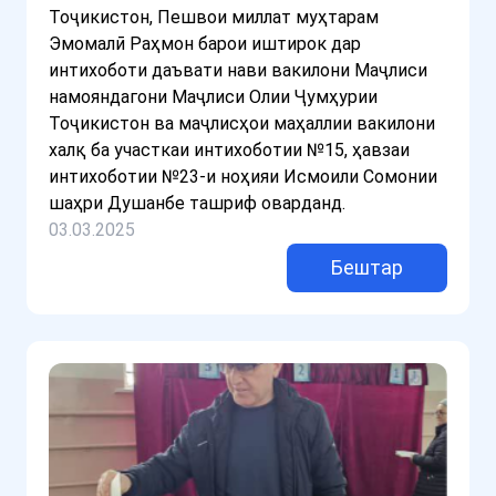
Тоҷикистон, Пешвои миллат муҳтарам
Эмомалӣ Раҳмон барои иштирок дар
интихоботи даъвати нави вакилони Маҷлиси
намояндагони Маҷлиси Олии Ҷумҳурии
Тоҷикистон ва маҷлисҳои маҳаллии вакилони
халқ ба участкаи интихоботии №15, ҳавзаи
интихоботии №23-и ноҳияи Исмоили Сомонии
шаҳри Душанбе ташриф оварданд.
03.03.2025
Бештар