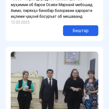
муҳимми об барои Осиёи Марказӣ мебошад.
Аммо, пиряхҳо бинобар болоравии ҳарорати
иқлими ҷаҳонӣ босуръат об мешаванд.
12.03.2025
Бештар