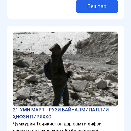
Бештар
21-УМИ МАРТ - РУЗИ БАЙНАЛМИЛАЛЛИИ
ҲИФЗИ ПИРЯХҲО
Ҷумҳурии Тоҷикистон дар самти ҳифзи
пиряхҳо ва захираҳои обӣ бо сарварии