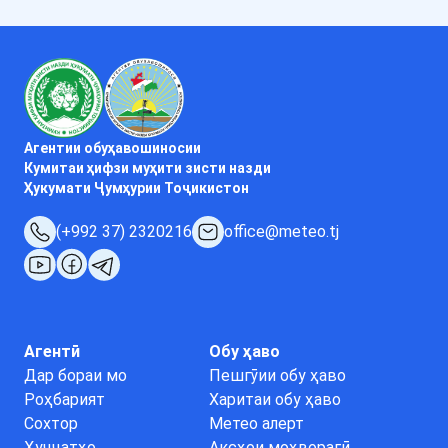
Агентии обуҳавошиносии
Кумитаи ҳифзи муҳити зисти назди
Ҳукумати Ҷумҳурии Тоҷикистон
(+992 37) 2320216
office@meteo.tj
Агентӣ
Обу ҳаво
Дар бораи мо
Пешгӯии обу ҳаво
Роҳбарият
Харитаи обу ҳаво
Сохтор
Метео алерт
Ҳуҷҷатҳо
Аксҳои моҳворагӣ