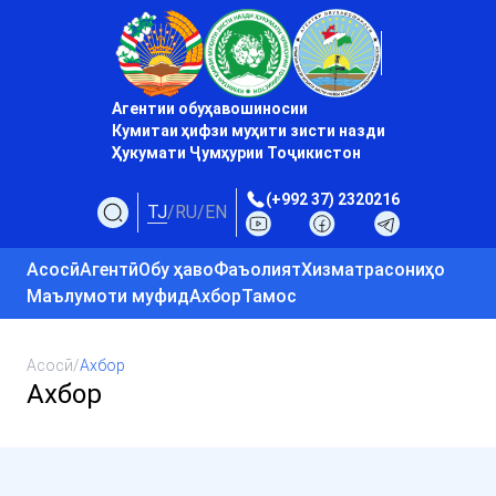
Агентии обуҳавошиносии
Кумитаи ҳифзи муҳити зисти назди
Ҳукумати Ҷумҳурии Тоҷикистон
(+992 37) 2320216
TJ
/
RU
/
EN
Асосӣ
Агентӣ
Обу ҳаво
Фаъолият
Хизматрасониҳо
Маълумоти муфид
Ахбор
Тамос
Асосӣ
/
Ахбор
Ахбор