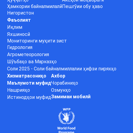
Ҳамкории байналмилалӣ
Пешгӯии обу ҳаво
Нигористон
Фаъолият
Иқлим
Яхшиносӣ
Мониторинги муҳити зист
Гидрология
Агрометеорология
Шӯъбаҳо ва Марказҳо
Соли 2025 - Соли байналмиллалии ҳифзи пиряхҳо
Хизматрасониҳо
Ахбор
Маълумоти муфид
Чорабиниҳо
Нашрияҳо
Озмунҳо
Замимаи мобилӣ
Истинодҳои муфид