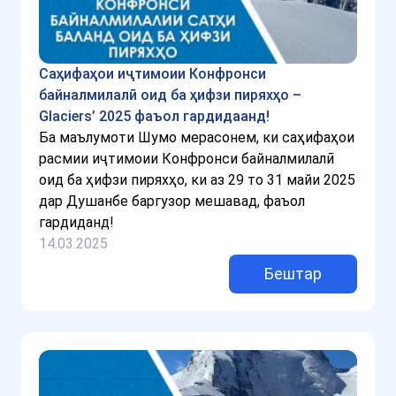
Саҳифаҳои иҷтимоии Конфронси
байналмилалӣ оид ба ҳифзи пиряхҳо –
Glaciers’ 2025 фаъол гардидаанд!
Ба маълумоти Шумо мерасонем, ки саҳифаҳои
расмии иҷтимоии Конфронси байналмилалӣ
оид ба ҳифзи пиряхҳо, ки аз 29 то 31 майи 2025
дар Душанбе баргузор мешавад, фаъол
гардиданд!
14.03.2025
Бештар