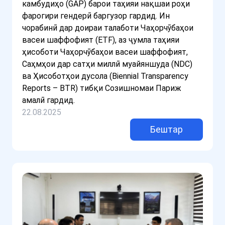
камбудиҳо (GAP) барои таҳияи нақшаи роҳи
фарогири гендерӣ баргузор гардид. Ин
чорабинӣ дар доираи талаботи Чаҳорчӯбаҳои
васеи шаффофият (ETF), аз ҷумла таҳияи
ҳисоботи Чаҳорчӯбаҳои васеи шаффофият,
Саҳмҳои дар сатҳи миллӣ муайяншуда (NDC)
ва Ҳисоботҳои дусола (Biennial Transparency
Reports – BTR) тибқи Созишномаи Париж
амалӣ гардид.
22.08.2025
Бештар