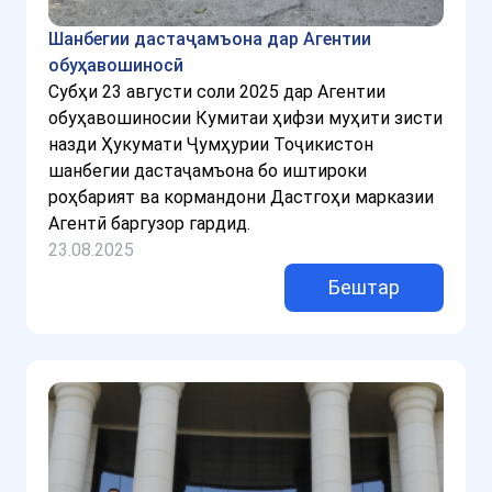
Шанбегии дастаҷамъона дар Агентии
обуҳавошиносӣ
Субҳи 23 августи соли 2025 дар Агентии
обуҳавошиносии Кумитаи ҳифзи муҳити зисти
назди Ҳукумати Ҷумҳурии Тоҷикистон
шанбегии дастаҷамъона бо иштироки
роҳбарият ва кормандони Дастгоҳи марказии
Агентӣ баргузор гардид.
23.08.2025
Бештар