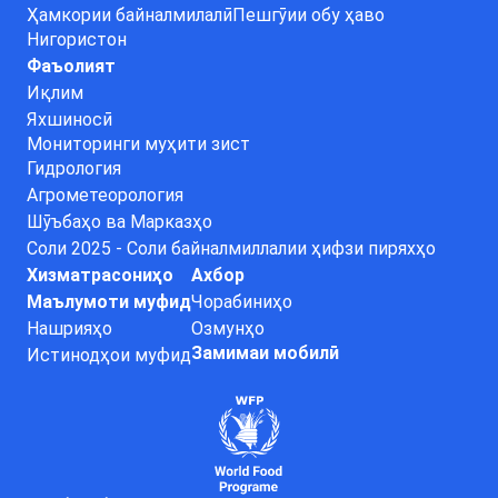
Ҳамкории байналмилалӣ
Пешгӯии обу ҳаво
Нигористон
Фаъолият
Иқлим
Яхшиносӣ
Мониторинги муҳити зист
Гидрология
Агрометеорология
Шӯъбаҳо ва Марказҳо
Соли 2025 - Соли байналмиллалии ҳифзи пиряхҳо
Хизматрасониҳо
Ахбор
Маълумоти муфид
Чорабиниҳо
Нашрияҳо
Озмунҳо
Замимаи мобилӣ
Истинодҳои муфид