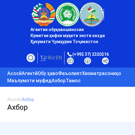
Агентии обуҳавошиносии
Кумитаи ҳифзи муҳити зисти назди
Ҳукумати Ҷумҳурии Тоҷикистон
(+992 37) 2320216
TJ
/
RU
/
EN
Асосӣ
Агентӣ
Обу ҳаво
Фаъолият
Хизматрасониҳо
Маълумоти муфид
Ахбор
Тамос
Асосӣ
/
Ахбор
Ахбор