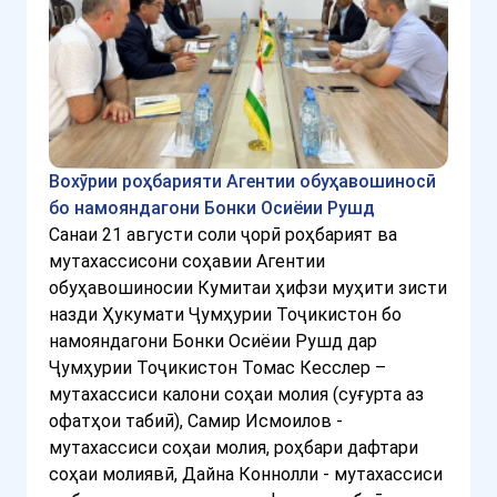
Вохӯрии роҳбарияти Агентии обуҳавошиносӣ
бо намояндагони Бонки Осиёии Рушд
Санаи 21 августи соли ҷорӣ роҳбарият ва
мутахассисони соҳавии Агентии
обуҳавошиносии Кумитаи ҳифзи муҳити зисти
назди Ҳукумати Ҷумҳурии Тоҷикистон бо
намояндагони Бонки Осиёии Рушд дар
Ҷумҳурии Тоҷикистон Томас Кесслер –
мутахассиси калони соҳаи молия (суғурта аз
офатҳои табиӣ), Самир Исмоилов -
мутахассиси соҳаи молия, роҳбари дафтари
соҳаи молиявӣ, Дайна Коннолли - мутахассиси