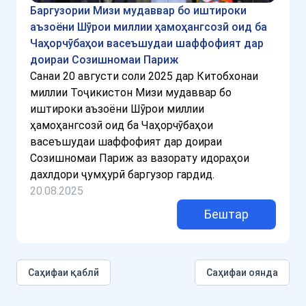
Баргузории Мизи мудаввар бо иштироки
аъзоёни Шӯрои миллии ҳамоҳангсозӣ оид ба
Чаҳорчӯбаҳои васеъшудаи шаффофият дар
доираи Созишномаи Париж
Санаи 20 августи соли 2025 дар Китобхонаи
миллии Тоҷикистон Мизи мудаввар бо
иштироки аъзоёни Шӯрои миллии
ҳамоҳангсозӣ оид ба Чаҳорчӯбаҳои
васеъшудаи шаффофият дар доираи
Созишномаи Париж аз вазорату идораҳои
дахлдори ҷумҳурӣ баргузор гардид.
20.08.2025
Бештар
Cаҳифаи қаблӣ
Саҳифаи оянда