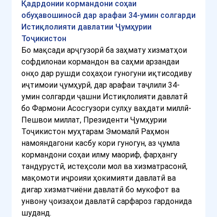
Қадрдонии кормандони соҳаи
обуҳавошиносӣ дар арафаи 34-умин солгарди
Истиқлолияти давлатии Ҷумҳурии
Тоҷикистон
Бо мақсади арҷгузорӣ ба заҳмату хизматҳои
софдилонаи кормандон ва саҳми арзандаи
онҳо дар рушди соҳаҳои гуногуни иқтисодиву
иҷтимоии ҷумҳурӣ, дар арафаи таҷлили 34-
умин солгарди ҷашни Истиқлолияти давлатӣ
бо Фармони Асосгузори сулҳу ваҳдати миллӣ-
Пешвои миллат, Президенти Ҷумҳурии
Тоҷикистон муҳтарам Эмомалӣ Раҳмон
намояндагони касбу кори гуногун, аз ҷумла
кормандони соҳаи илму маориф, фарҳангу
тандурустӣ, истеҳсоли мол ва хизматрасонӣ,
мақомоти иҷроияи ҳокимияти давлатӣ ва
дигар хизматчиёни давлатӣ бо мукофот ва
унвону ҷоизаҳои давлатӣ сарфароз гардонида
шуданд.