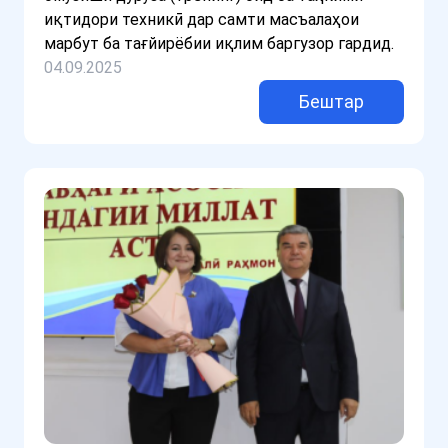
иқтидори техникӣ дар самти масъалаҳои
марбут ба тағйирёбии иқлим баргузор гардид.
04.09.2025
Бештар