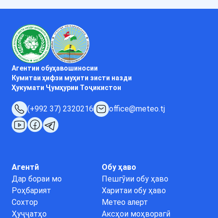
Агентии обуҳавошиносии
Кумитаи ҳифзи муҳити зисти назди
Ҳукумати Ҷумҳурии Тоҷикистон
(+992 37) 2320216
office@meteo.tj
Агентӣ
Обу ҳаво
Дар бораи мо
Пешгӯии обу ҳаво
Роҳбарият
Харитаи обу ҳаво
Сохтор
Метео алерт
Ҳуҷҷатҳо
Аксҳои моҳворагӣ