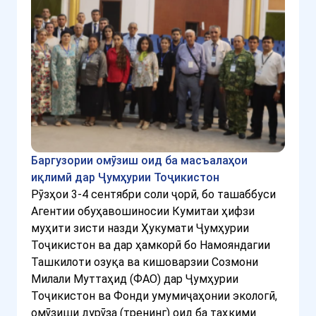
Баргузории омӯзиш оид ба масъалаҳои
иқлимӣ дар Ҷумҳурии Тоҷикистон
Рӯзҳои 3-4 сентябри соли ҷорӣ, бо ташаббуси
Агентии обуҳавошиносии Кумитаи ҳифзи
муҳити зисти назди Ҳукумати Ҷумҳурии
Тоҷикистон ва дар ҳамкорӣ бо Намояндагии
Ташкилоти озуқа ва кишоварзии Созмони
Милали Муттаҳид (ФАО) дар Ҷумҳурии
Тоҷикистон ва Фонди умумиҷаҳонии экологӣ,
омӯзиши дурӯза (тренинг) оид ба таҳкими