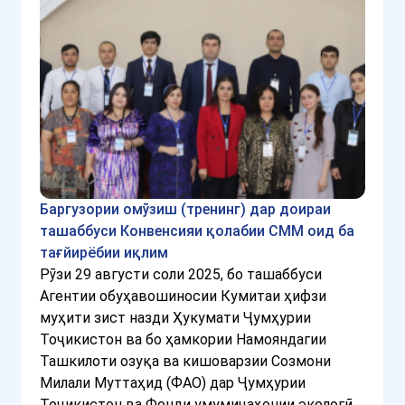
Баргузории омӯзиш (тренинг) дар доираи
ташаббуси Конвенсияи қолабии СММ оид ба
тағйирёбии иқлим
Рӯзи 29 августи соли 2025, бо ташаббуси
Агентии обуҳавошиносии Кумитаи ҳифзи
муҳити зист назди Ҳукумати Ҷумҳурии
Тоҷикистон ва бо ҳамкории Намояндагии
Ташкилоти озуқа ва кишоварзии Созмони
Милали Муттаҳид (ФАО) дар Ҷумҳурии
Тоҷикистон ва Фонди умумиҷаҳонии экологӣ,