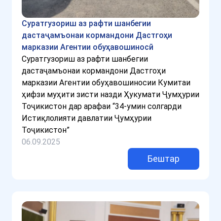
Суратгузориш аз рафти шанбегии
дастаҷамъонаи кормандони Дастгоҳи
марказии Агентии обуҳавошиносӣ
Суратгузориш аз рафти шанбегии
дастаҷамъонаи кормандони Дастгоҳи
марказии Агентии обуҳавошиносии Кумитаи
ҳифзи муҳити зисти назди Ҳукумати Ҷумҳурии
Тоҷикистон дар арафаи “34-умин солгарди
Истиқлолияти давлатии Ҷумҳурии
Тоҷикистон”
06.09.2025
Бештар