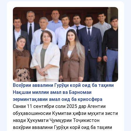
Вохӯрии аввалини Гурӯҳи корӣ оид ба таҳияи
Нақшаи миллии амал ва Барномаи
зерминтақавии амал оид ба криосфера
Санаи 11 сентябри соли 2025 дар Агентии
обуҳавошиносии Кумитаи ҳифзи муҳити зисти
назди Ҳукумати Ҷумҳурии Тоҷикистон
вохӯрии аввалини Гурӯҳи корӣ оид ба таҳияи