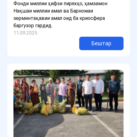
Фонди миллии ҳифзи пиряхҳо, ҳамзамон
Нақшаи миллии амал ва Барномаи
зерминтақавии амал оид ба криосфера
баргузор гардид.
11.09.2025
Бештар