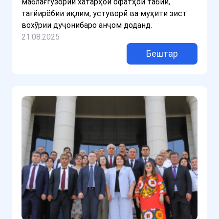
маблағгузории хатарҳои офатҳои табиӣ,
тағйирёбии иқлим, устуворӣ ва муҳити зист
вохӯрии дуҷонибаро анҷом доданд.
21.08.2025
Бештар