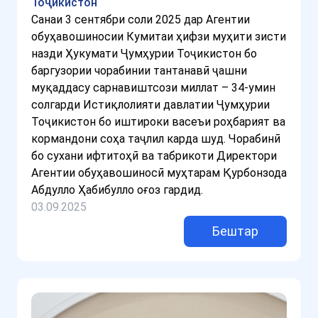
Тоҷикистон
Санаи 3 сентябри соли 2025 дар Агентии
обуҳавошиносии Кумитаи ҳифзи муҳити зисти
назди Ҳукумати Ҷумҳурии Тоҷикистон бо
баргузории чорабинии тантанавӣ ҷашни
муқаддасу сарнавиштсози миллат – 34-умин
солгарди Истиқлолияти давлатии Ҷумҳурии
Тоҷикистон бо иштироки васеъи роҳбарият ва
кормандони соҳа таҷлил карда шуд. Чорабинӣ
бо сухани ифтитоҳӣ ва табрикоти Директори
Агентии обуҳавошиносӣ муҳтарам Қурбонзода
Абдулло Ҳабибулло оғоз гардид.
03.09.2025
Бештар