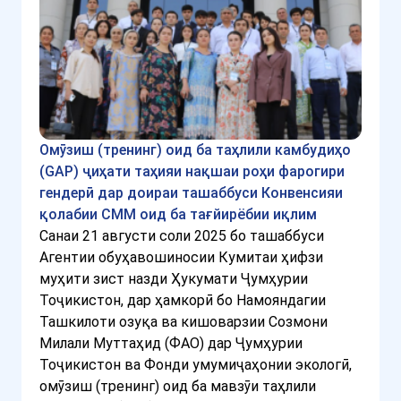
Омӯзиш (тренинг) оид ба таҳлили камбудиҳо
(GAP) ҷиҳати таҳияи нақшаи роҳи фарогири
гендерӣ дар доираи ташаббуси Конвенсияи
қолабии СММ оид ба тағйирёбии иқлим
Санаи 21 августи соли 2025 бо ташаббуси
Агентии обуҳавошиносии Кумитаи ҳифзи
муҳити зист назди Ҳукумати Ҷумҳурии
Тоҷикистон, дар ҳамкорӣ бо Намояндагии
Ташкилоти озуқа ва кишоварзии Созмони
Милали Муттаҳид (ФАО) дар Ҷумҳурии
Тоҷикистон ва Фонди умумиҷаҳонии экологӣ,
омӯзиш (тренинг) оид ба мавзӯи таҳлили