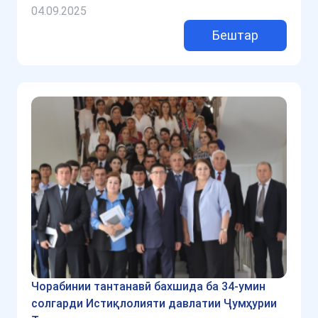
04.09.2025
Бештар
Чорабинии тантанавӣ бахшида ба 34-умин
солгарди Истиқлолияти давлатии Ҷумҳурии