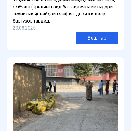
омӯзиш (тренинг) оид ба тақвияти иқтидори
техникии ҷонибҳои манфиатдори кишвар
баргузор гардид.
29.08.2025
Бештар