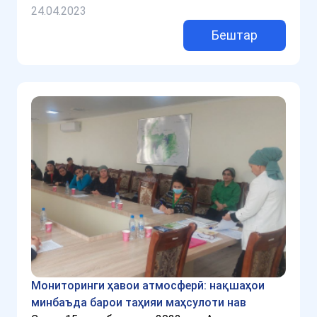
24.04.2023
Бештар
Мониторинги ҳавои атмосферӣ: нақшаҳои
минбаъда барои таҳияи маҳсулоти нав