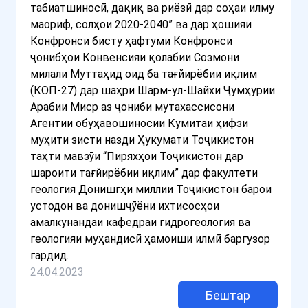
табиатшиносӣ, дақиқ ва риёзӣ дар соҳаи илму
маориф, солҳои 2020-2040” ва дар ҳошияи
Конфронси бисту ҳафтуми Конфронси
ҷонибҳои Конвенсияи қолабии Созмони
милали Муттаҳид оид ба тағйирёбии иқлим
(КОП-27) дар шаҳри Шарм-ул-Шайхи Ҷумҳурии
Арабии Миср аз ҷониби мутахассисони
Агентии обуҳавошиносии Кумитаи ҳифзи
муҳити зисти назди Ҳукумати Тоҷикистон
таҳти мавзӯи “Пиряхҳои Тоҷикистон дар
шароити тағйирёбии иқлим” дар факултети
геология Донишгҳи миллии Тоҷикистон барои
устодон ва донишҷӯёни ихтисосҳои
амалкунандаи кафедраи гидрогеология ва
геологияи муҳандисӣ ҳамоиши илмӣ баргузор
гардид.
24.04.2023
Бештар