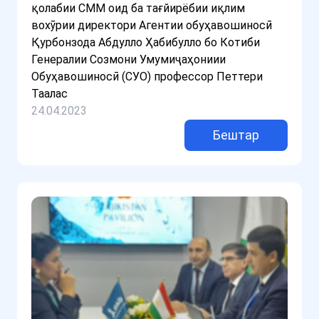
қолабии СММ оид ба тағйирёбии иқлим
вохӯрии директори Агентии обуҳавошиносӣ
Қурбонзода Абдулло Ҳабибулло бо Котиби
Генералии Созмони Умумиҷаҳониии
Обуҳавошиносӣ (СУО) профессор Петтери
Таалас
24.04.2023
Бештар