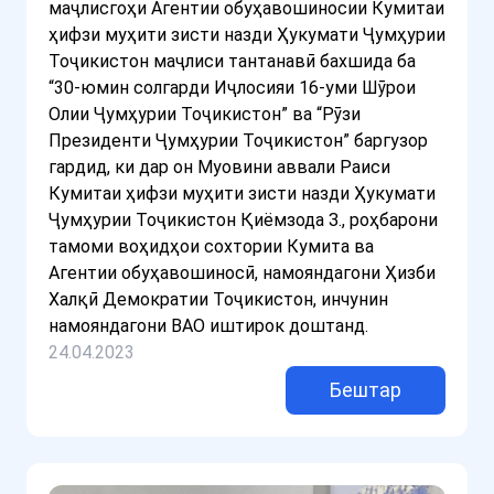
маҷлисгоҳи Агентии обуҳавошиносии Кумитаи
ҳифзи муҳити зисти назди Ҳукумати Ҷумҳурии
Тоҷикистон маҷлиси тантанавӣ бахшида ба
“30-юмин солгарди Иҷлосияи 16-уми Шӯрои
Олии Ҷумҳурии Тоҷикистон” ва “Рӯзи
Президенти Ҷумҳурии Тоҷикистон” баргузор
гардид, ки дар он Муовини аввали Раиси
Кумитаи ҳифзи муҳити зисти назди Ҳукумати
Ҷумҳурии Тоҷикистон Қиёмзода З., роҳбарони
тамоми воҳидҳои сохтории Кумита ва
Агентии обуҳавошиносӣ, намояндагони Ҳизби
Халқӣ Демократии Тоҷикистон, инчунин
намояндагони ВАО иштирок доштанд.
24.04.2023
Бештар