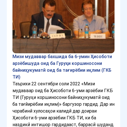
Мизи мудаввар бахшида ба 6-умин Ҳисоботи
арзёбишуда оид ба Гуруҳи коршиносони
байниҳукуматӣ оид ба тағирёбии иқлим (ГКБ
ТИ)
Таърихи 22 сентябри соли 2022 «Мизи
мудаввар оид ба Ҳисоботи 6-уми арзёбии ГКБ
ТИ (Гуруҳи коршиносони байниҳукуматӣ оид
ба тағйирёбии иқлим)» баргузор гардид. Дар ин
чорабинӣ хулосаҳои калидӣ дар доираи
Ҳисоботи 6-уми арзёбии ГКБ ТИ, ки ба
наздикӣ интишор гардидааст, баррасӣ шуданд.