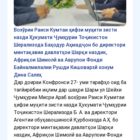
Вохӯрии Раиси Кумтаи ҳифзи муҳити зисти
назди Ҳукумати Ҷумҳурии Тоҷикистон
Шерализода Баҳодур Аҳмадҷон бо директори
минтақавии давлатҳои Шарқи наздик,
Африқои Шимолӣ ва Аврупои Фонди
Байналмилалии Рушди Кишоварзӣ хонум
Дина Салеҳ
Дар доираи Конфронси 27- уми тарафҳо оид ба
тағйирёбии иқлим дар шаҳри Шарм ул Шейхи
Ҷумҳурии Мисри Араб вохӯрии Раиси Кумитаи
ҳифзи муҳити зисти назди Ҳукумати Ҷумҳурии
Тоҷикистон Шерализода Б. А. ва директори
Агентии обуҳавошиносӣ Қурбонзода А.Ҳ. бо
директори минтақавии давлатҳои Шарқи
наздик, Африқои Шимолӣ ва Аврупоии Фонди