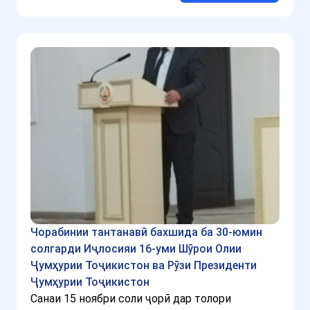
Чорабинии тантанавӣ бахшида ба 30-юмин
солгарди Иҷлосияи 16-уми Шӯрои Олии
Ҷумҳурии Тоҷикистон ва Рӯзи Президенти
Ҷумҳурии Тоҷикистон
Санаи 15 ноябри соли ҷорӣ дар толори