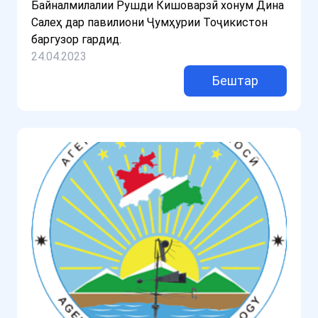
Байналмилалии Рушди Кишоварзӣ хонум Дина
Салеҳ дар павилиони Ҷумҳурии Тоҷикистон
баргузор гардид.
24.04.2023
Бештар