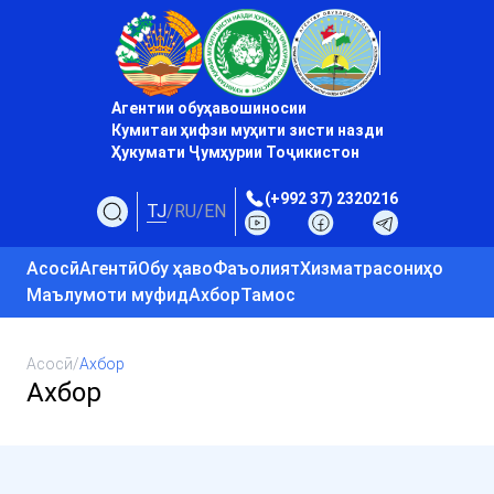
Агентии обуҳавошиносии
Кумитаи ҳифзи муҳити зисти назди
Ҳукумати Ҷумҳурии Тоҷикистон
(+992 37) 2320216
TJ
/
RU
/
EN
Асосӣ
Агентӣ
Обу ҳаво
Фаъолият
Хизматрасониҳо
Маълумоти муфид
Ахбор
Тамос
Асосӣ
/
Ахбор
Ахбор