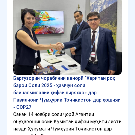
Баргузории чорабинии канорӣ “Харитаи роҳ
барои Соли 2025 - ҳамчун соли
байналмилалии ҳифзи пиряхҳо» дар
Павилиони Ҷумҳурии Тоҷикистон дар ҳошияи
- COP27
Санаи 14 ноябри соли ҷорӣ Агентии
обуҳавошиносии Кумитаи ҳифзи муҳити зисти
назди Ҳукумати Ҷумҳурии Тоҷикистон дар