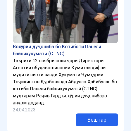
Вохӯрии дуҷониба бо Котиботи Панели
байниҳукуматӣ (CTNC)
Таърихи 12 ноябри соли ҷорӣ Директори
Агентии обуҳавошиносии Кумитаи ҳифзи
муҳити зисти назди Ҳукумати Ҷумҳурии
Тоҷикистон Қурбонзода Абдулло Ҳабибулло бо
котиби Панели байниҳукуматӣ (CTNC)
муҳтарам Раҷив Гард вохӯрии дуҷонибаро
анҷом доданд.
24.04.2023
Бештар