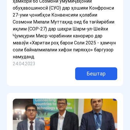
ҳамкорӣ бо Созмони умумиҷаҳонии
обуҳавошиносӣ (СУО) дар ҳошияи Конфронси
27-уми ҷонибҳои Конвенсияи қолабии
Созмони Милали Муттаҳид оид ба тағйирёбии
иқлим (COP-27) дар шаҳри Шарм-ул-Шейхи
Ҷумҳурии Миср чорабинии канориро дар
мавзӯи «Харитаи роҳ барои Соли 2025 - ҳамчун
соли байналмилалии хифзи пиряхҳо» баргузор
намуданд.
24.04.2023
Бештар