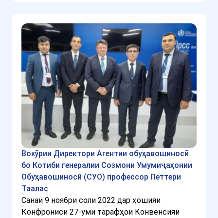
Вохӯрии Директори Агентии обуҳавошиносӣ
бо Котиби генералии Созмони Умумиҷаҳонии
Обуҳавошиносӣ (СУО) профессор Петтери
Таалас
Санаи 9 ноябри соли 2022 дар ҳошияи
Конфрониси 27-уми тарафҳои Конвенсияи