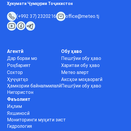
Ҳукумати Ҷумҳурии Тоҷикистон
(+992 37) 2320216
office@meteo.tj
Агентӣ
Обу ҳаво
Дар бораи мо
Пешгӯии обу ҳаво
Роҳбарият
Харитаи обу ҳаво
Сохтор
Метео алерт
Ҳуҷҷатҳо
Аксҳои моҳворагӣ
Ҳамкории байналмилалӣ
Пешгӯии обу ҳаво
Нигористон
Фаъолият
Иқлим
Яхшиносӣ
Мониторинги муҳити зист
Гидрология