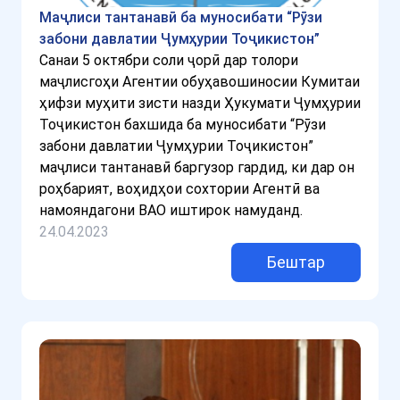
Маҷлиси тантанавӣ ба муносибати “Рӯзи
забони давлатии Ҷумҳурии Тоҷикистон”
Санаи 5 октябри соли ҷорӣ дар толори
маҷлисгоҳи Агентии обуҳавошиносии Кумитаи
ҳифзи муҳити зисти назди Ҳукумати Ҷумҳурии
Тоҷикистон бахшида ба муносибати “Рӯзи
забони давлатии Ҷумҳурии Тоҷикистон”
маҷлиси тантанавӣ баргузор гардид, ки дар он
роҳбарият, воҳидҳои сохтории Агентӣ ва
намояндагони ВАО иштирок намуданд.
24.04.2023
Бештар