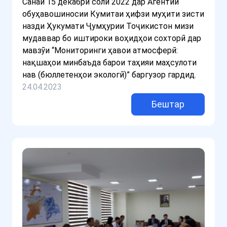
Санаи 15 декабри соли 2022 дар Агентии
обуҳавошиносии Кумитаи ҳифзи муҳити зисти
назди Ҳукумати Ҷумҳурии Тоҷикистон мизи
мудаввар бо иштироки воҳидҳои сохторӣ дар
мавзӯи “Мониторинги ҳавои атмосферӣ:
нақшаҳои минбаъда барои таҳияи маҳсулоти
нав (бюллетенҳои экологӣ)” баргузор гардид.
24.04.2023
Бештар