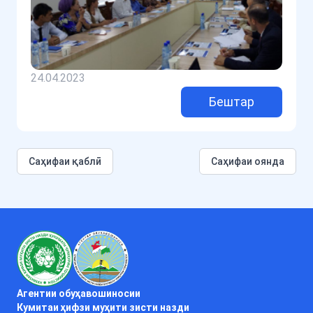
24.04.2023
Бештар
Cаҳифаи қаблӣ
Саҳифаи оянда
Агентии обуҳавошиносии
Кумитаи ҳифзи муҳити зисти назди